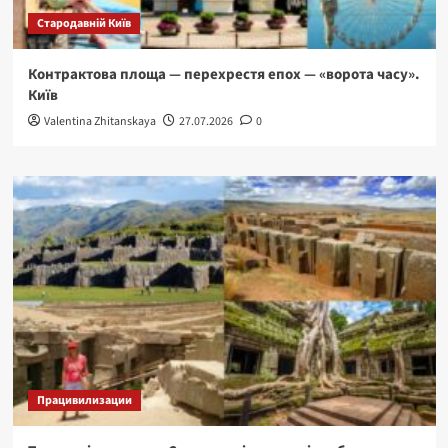
Стародавній Київ
Контрактова площа — перехрестя епох — «ворота часу».
Київ
Valentina Zhitanskaya
27.07.2026
0
Працивилизации