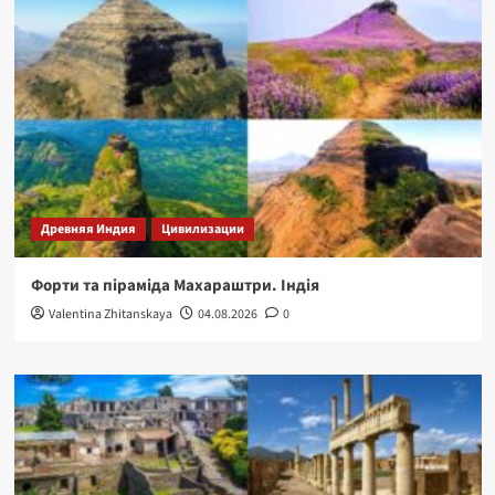
Древняя Индия
Цивилизации
Форти та піраміда Махараштри. Індія
Valentina Zhitanskaya
04.08.2026
0