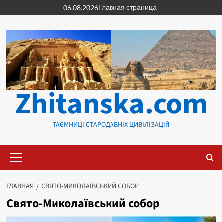
Перейти
Главная страница
06.08.2026
к
содержимому
Zhitanska.com
ТАЄМНИЦІ СТАРОДАВНІХ ЦИВІЛІЗАЦІЙ
Основное
меню
ГЛАВНАЯ
СВЯТО-МИКОЛАЇВСЬКИЙ СОБОР
Свято-Миколаївський собор