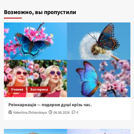
Чернівці
Возможно, вы пропустили
—
перлина
архітектури
—
місто,
що
дихає
історією.
Учения
Эзотерика
Реінкарнація — подорож душі крізь час.
Valentina Zhitanskaya
06.08.2026
0