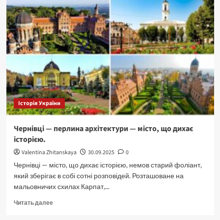
Історія України
Чернівці — перлина архітектури — місто, що дихає
історією.
Valentina Zhitanskaya
30.09.2025
0
Чернівці — місто, що дихає історією, немов старий фоліант,
який зберігає в собі сотні розповідей. Розташоване на
мальовничих схилах Карпат,...
Прочитать
Читать далее
больше
о