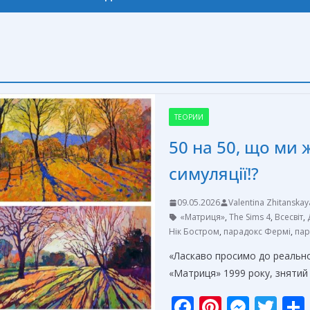
ТЕОРИИ
50 на 50, що ми
симуляції!?
09.05.2026
Valentina Zhitanskay
«Матриця»
,
The Sims 4
,
Всесвіт
,
Нік Бостром
,
парадокс Фермі
,
пар
«Ласкаво просимо до реально
«Матриця» 1999 року, знятий
F
Pi
M
T