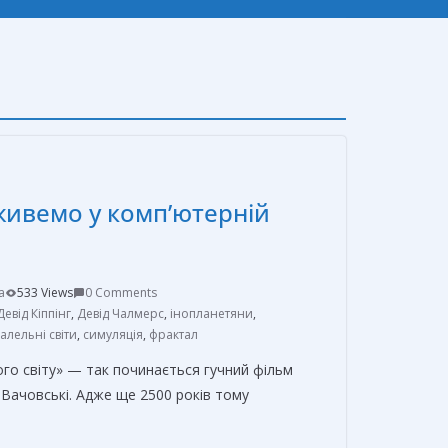
 живемо у комп’ютерній
a
533 Views
0 Comments
Девід Кіппінг
,
Девід Чалмерс
,
інопланетяни
,
алельні світи
,
симуляція
,
фрактал
го світу» — так починається гучний фільм
 Вачовські. Адже ще 2500 років тому
О