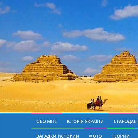
ОБО МНЕ
ІСТОРІЯ УКРАЇНИ
СТАРОДАВН
ЗАГАДКИ ИСТОРИИ
ФОТО
ТЕОРИИ