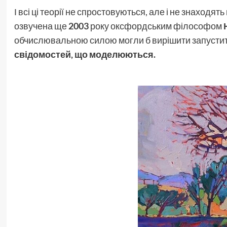
І всі ці теорії не спростовуються, але і не знаход
озвучена ще
2003
року оксфордським філософом
обчислювальною силою могли б вирішити запусти
свідомостей, що моделюються.