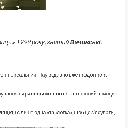
риця» 1999 року, знятий
Вачовські
.
віт нереальний. Наука давно вже наздогнала
існування
паралельних світів
, і антропний принцип,
ляція
, і є лише одна «таблетка», щоб це з’ясувати,