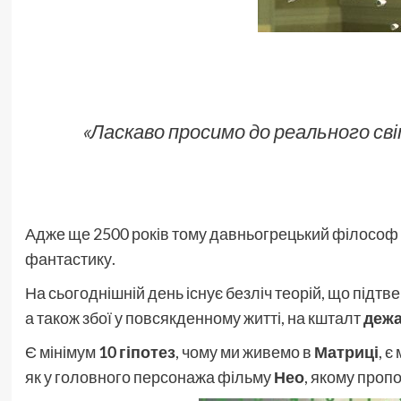
«Ласкаво просимо до реального св
Адже ще 2500 років тому давньогрецький філософ
фантастику.
На сьогоднішній день існує безліч теорій, що під
а також збої у повсякденному житті, на кшталт
деж
Є мінімум
10
гіпотез
, чому ми живемо в
Матриці
, є
як у головного персонажа фільму
Нео
, якому проп