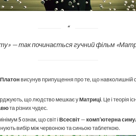
іту» — так починається гучний фільм «Мат
Платон
висунув припущення про те, що навколишній с
тверджують, що людство мешкає у
Матриці
. Це і теорія 
авю
та різних чудес.
 мінімум
5
ознак, що світ і
Всесвіт
—
комп’ютерна симу
онують вибір між червоною та синьою таблеткою.