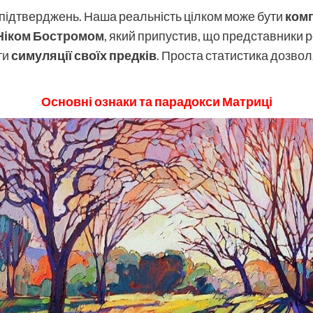
ять підтверджень. Наша реальність цілком може бути
ком
Ніком Бостромом
, який припустив, що представники р
ти
симуляції своїх предків
. Проста статистика дозвол
Основні ознаки та парадокси Матриці