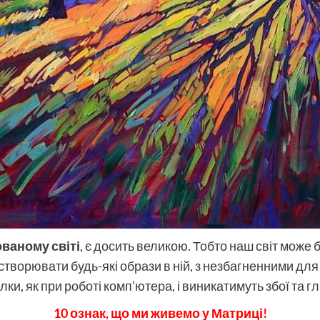
ваному світі
, є досить великою. Тобто наш світ може
створювати будь-які образи в ній, з незбагненними для 
ки, як при роботі комп’ютера, і виникатимуть збої та гл
10 ознак, що ми живемо у Матриці!