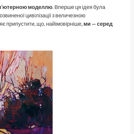
п’ютерною моделлю
. Вперше ця ідея була
озвиненої цивілізації з величезною
яє припустити, що, найімовірніше
, ми — серед