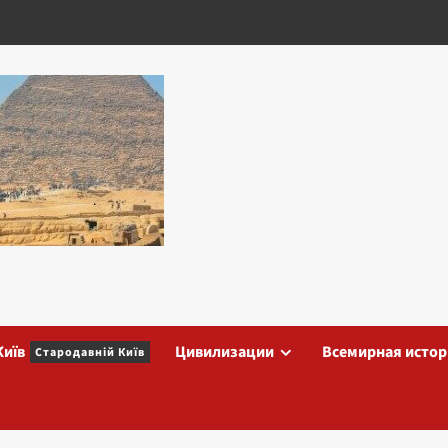
Київ
Цивилизации
Всемирная истор
Стародавній Київ