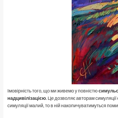
Імовірність того, що ми живемо у повністю
симульо
надцивілізацією
. Це дозволяє авторам симуляції 
симуляції малий, то в ній накопичуватимуться помил