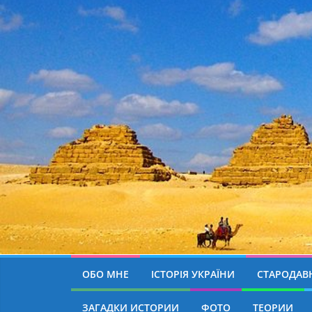
ОБО МНЕ
ІСТОРІЯ УКРАЇНИ
СТАРОДАВН
ЗАГАДКИ ИСТОРИИ
ФОТО
ТЕОРИИ