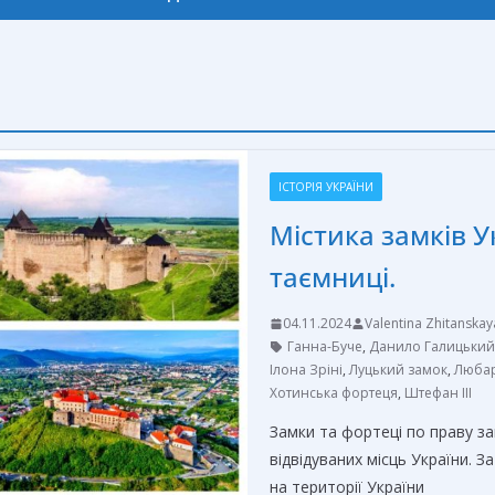
ІСТОРІЯ УКРАЇНИ
Містика замків У
таємниці.
04.11.2024
Valentina Zhitanskay
Ганна-Буче
,
Данило Галицький
Ілона Зріні
,
Луцький замок
,
Любар
Хотинська фортеця
,
Штефан ІІІ
Замки та фортеці по праву за
відвідуваних місць України. 
на території України