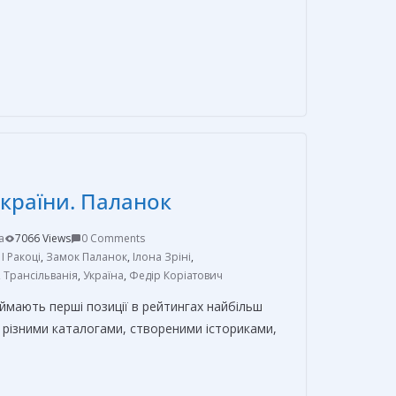
О
т
п
р
а
в
України. Паланок
и
т
a
7066 Views
0 Comments
ь
I Ракоці
,
Замок Паланок
,
Ілона Зріні
,
,
Трансільванія
,
Україна
,
Федір Коріатович
ймають перші позиції в рейтингах найбільш
За різними каталогами, створеними істориками,
О