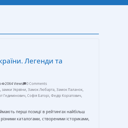
країни. Легенди та
a
2064 Views
0 Comments
,
замки Укрвїни
,
Замок Любарта
,
Замок Паланок
,
т Гедимінович
,
Софія Баторі
,
Федір Коріатович
,
ймають перші позиції в рейтингах найбільш
За різними каталогами, створеними істориками,