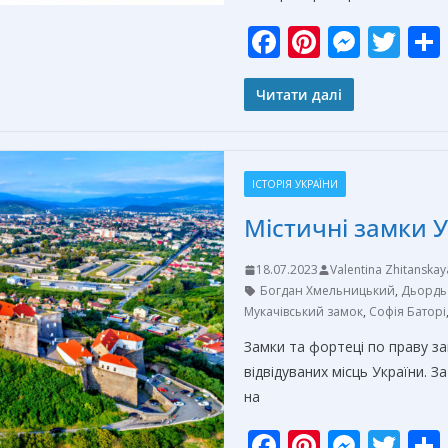
F
Pi
M
T
ac
nt
e
w
e
er
ss
itt
Читати далі
b
e
e
er
o
st
n
ІСТОРІЯ УКРАЇНИ
o
g
Містичні замки 
k
er
18.07.2023
Valentina Zhitanskay
Богдан Хмельницький
,
Дьордь 
Мукачівський замок
,
Софія Баторі
Замки та фортеці по праву за
відвідуваних місць України. 
на
F
Pi
M
T