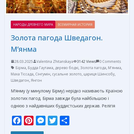
НАРОДЫ ДРЕВНЕГО МИРА
ВСЕМИРНАЯ ИСТОРИЯ
Золота пагода Шведагон.
М’янма
28.03.2025
Valentina Zhitanskaya
3142 Views
0 Comments
Бірма
,
Будда Гаутама
,
дерево бодхі
,
Золота пагода
,
М'янма
,
Маха Тіссада
,
Сінгумін
,
сусальне золото
,
цариця Шинсобу
,
Шведагон
,
Янгон
М’янму (у минулому Бірму) нерідко називають Країною
золотих пагод. Бірма завжди була найбільшою і
однією з найдавніших буддистських держав. Релігія
F
Pi
M
T
О
ac
nt
e
w
т