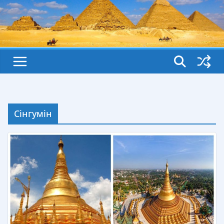
Сінгумін