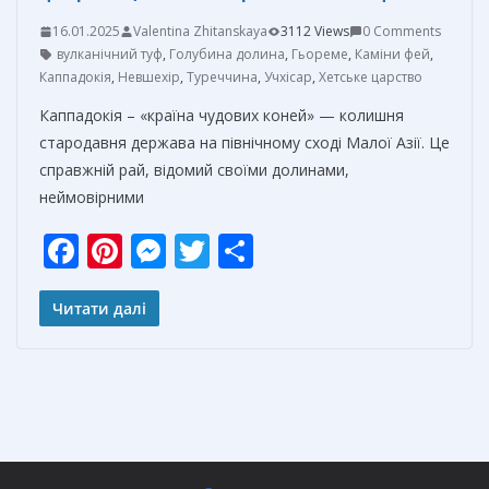
16.01.2025
Valentina Zhitanskaya
3112 Views
0 Comments
вулканічний туф
,
Голубина долина
,
Гьореме
,
Каміни фей
,
Каппадокія
,
Невшехір
,
Туреччина
,
Учхісар
,
Хетське царство
Каппадокія – «країна чудових коней» — колишня
стародавня держава на північному сході Малої Азії. Це
справжній рай, відомий своїми долинами,
неймовірними
F
Pi
M
T
О
ac
nt
e
w
т
e
er
ss
itt
п
Читати далі
b
e
e
er
р
o
st
n
а
o
g
в
k
er
и