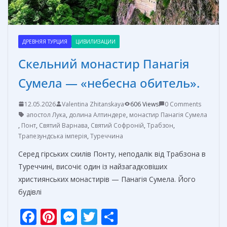
ДРЕВНЯЯ ТУРЦИЯ
ЦИВИЛИЗАЦИИ
Скельний монастир Панагія
Сумела — «небесна обитель».
12.05.2026
Valentina Zhitanskaya
606 Views
0 Comments
апостол Лука
,
долина Алтиндере
,
монастир Панагія Сумела
,
Понт
,
Святий Варнава
,
Святий Софроній
,
Трабзон
,
Трапезундська імперія
,
Туреччина
Серед гірських схилів Понту, неподалік від Трабзона в
Туреччині, височіє один із найзагадковіших
християнських монастирів — Панагія Сумела. Його
будівлі
F
Pi
M
T
О