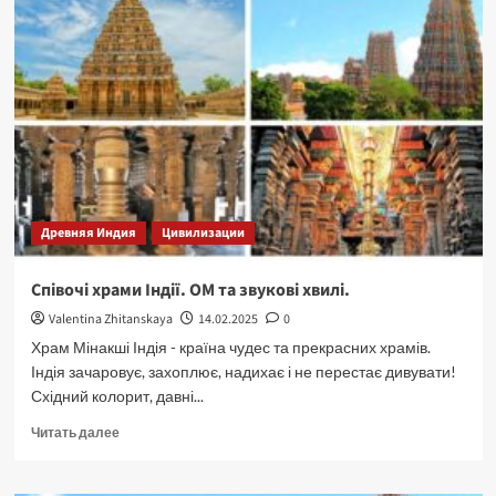
Древняя Индия
Цивилизации
Співочі храми Індії. ОМ та звукові хвилі.
Valentina Zhitanskaya
14.02.2025
0
Храм Мінакші Індія - країна чудес та прекрасних храмів.
Індія зачаровує, захоплює, надихає і не перестає дивувати!
Східний колорит, давні...
Прочитать
Читать далее
больше
о
Співочі