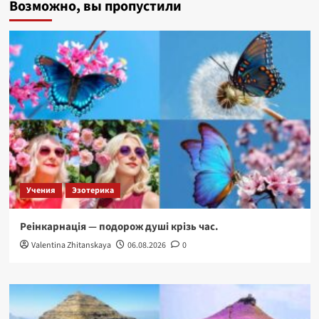
Возможно, вы пропустили
Мінакші
–
веселка,
висічена
у
камені.
Індія
Учения
Эзотерика
Реінкарнація — подорож душі крізь час.
Valentina Zhitanskaya
06.08.2026
0