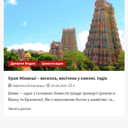
храми
Індії.
ОМ
та
звукові
хвилі.
Древняя Индия
Цивилизации
Храм Мінакші – веселка, висічена у камені. Індія
Valentina Zhitanskaya
02.04.2024
0
Шива — одне з головних божеств тріади тримурті (разом із
Вішну та Брахмою). Він є верховним богом у шиваїзмі, та...
Прочитать
Читать далее
больше
о
Храм