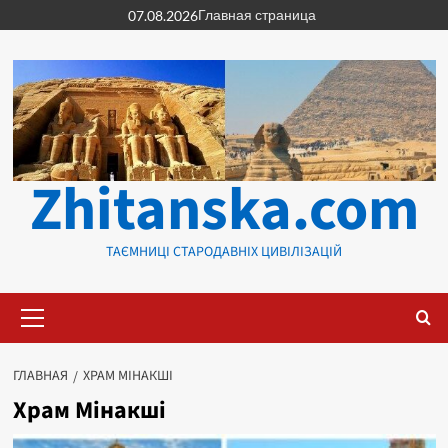
Перейти
Главная страница
07.08.2026
к
содержимому
Zhitanska.com
ТАЄМНИЦІ СТАРОДАВНІХ ЦИВІЛІЗАЦІЙ
Основное
меню
ГЛАВНАЯ
ХРАМ МІНАКШІ
Храм Мінакші