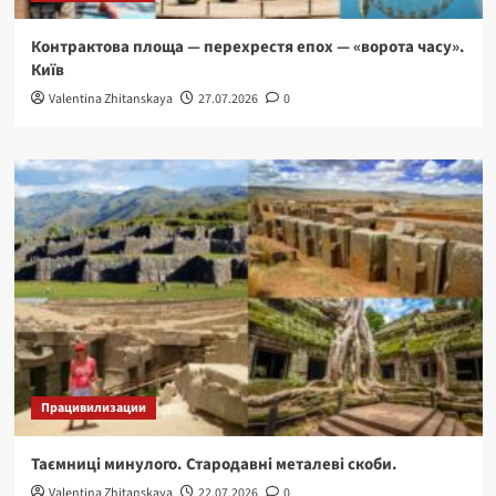
Контрактова площа — перехрестя епох — «ворота часу».
Київ
Valentina Zhitanskaya
27.07.2026
0
Працивилизации
Таємниці минулого. Стародавні металеві скоби.
Valentina Zhitanskaya
22.07.2026
0