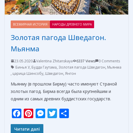
ВСЕМИРНАЯ ИСТОРИЯ
НАРОДЫ ДРЕВНЕГО МИРА
Золотая пагода Шведагон.
Мьянма
23.05.2020
Valentina Zhitanskaya
6337 Views
0 Comments
Бинья У
,
Будда Гаутама
,
Золотая пагода Шведагон
,
Мьянма
,
царица Шинсобу
,
Шведагон
,
Янгон
Мьянму (в прошлом Бирму) часто именуют Страной
золотых пагод. Бирма всегда была крупнейшим и
одним из самых древних буддистских государств.
F
Pi
M
T
О
ac
nt
e
w
т
e
er
ss
itt
п
Читати далі