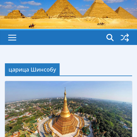
царица Шинсобу