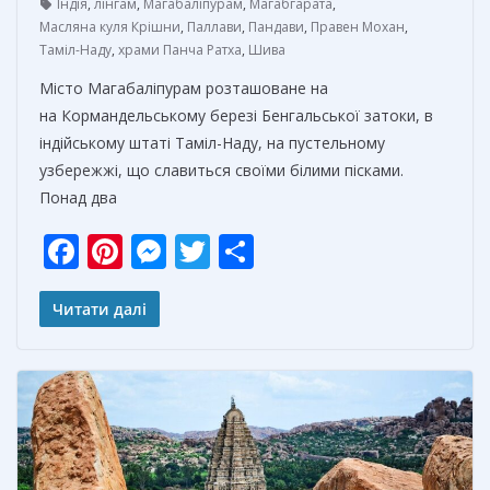
Індія
,
лінгам
,
Магабаліпурам
,
Магабгарата
,
Масляна куля Крішни
,
Паллави
,
Пандави
,
Правен Мохан
,
Таміл-Наду
,
храми Панча Ратха
,
Шива
Місто Магабаліпурам розташоване на
на Кормандельському березі Бенгальської затоки, в
індійському штаті Таміл-Наду, на пустельному
узбережжі, що славиться своїми білими пісками.
Понад два
F
Pi
M
T
О
ac
nt
e
w
т
e
er
ss
itt
п
Читати далі
b
e
e
er
р
o
st
n
а
o
g
в
k
er
и