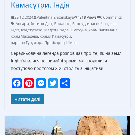
Камасутри. Індія
28.12.2024
Valentina Zhitanskaya
4319 Views
0 Comments
Апсари
,
богиня Деві
,
Варанасі
,
Вішну
,
династія Чандела
,
Індія
,
Кхаджурахо
,
Мадг'я-Прадеш
,
мітхуна
,
храм Лакшмана
,
храм Махадева
,
храми Камасутри
,
царство Гурджара-Пратіхаров
,
Шива
Середньовічна легенда розповідає про те, як на землі
Індії з’явилися незвичайні храми, які зводилися
поступово протягом X-XI століть з ініціативи
F
Pi
M
T
О
ac
nt
e
w
т
e
er
ss
itt
п
Читати далі
b
e
e
er
р
o
st
n
а
o
g
в