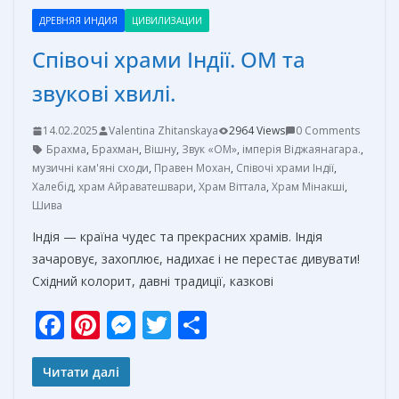
ДРЕВНЯЯ ИНДИЯ
ЦИВИЛИЗАЦИИ
Співочі храми Індії. ОМ та
звукові хвилі.
14.02.2025
Valentina Zhitanskaya
2964 Views
0 Comments
Брахма
,
Брахман
,
Вішну
,
Звук «ОМ»
,
імперія Віджаянагара.
,
музичні кам'яні сходи
,
Правен Мохан
,
Співочі храми Індії
,
Халебід
,
храм Айраватешвари
,
Храм Віттала
,
Храм Мінакші
,
Шива
Індія — країна чудес та прекрасних храмів. Індія
зачаровує, захоплює, надихає і не перестає дивувати!
Східний колорит, давні традиції, казкові
F
Pi
M
T
О
ac
nt
e
w
т
e
er
ss
itt
п
Читати далі