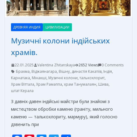
ДРЕВНЯЯ ИНДИЯ
ЦИВИЛИЗАЦИИ
Музичні колони індійських
храмів.
22.01.2025
Valentina Zhitanskaya
2652 Views
0 Comments
Брахма
,
Віджаянагара
,
Вішну
,
династія Какатіїв
,
Індія
,
Карнатака
,
Мінакші
,
Музичні колони
,
талькохлорит
,
Храм Віттала
,
Храм Рамаппа
,
храм Танумалаян
,
Шива
,
штат Керала
З давніх-давен індійські майстри були знайомі з
мистецтвом обробки каменю (граніту, мильного
каменю — талькохлориту, мармуру), який голосно
дзвенить при