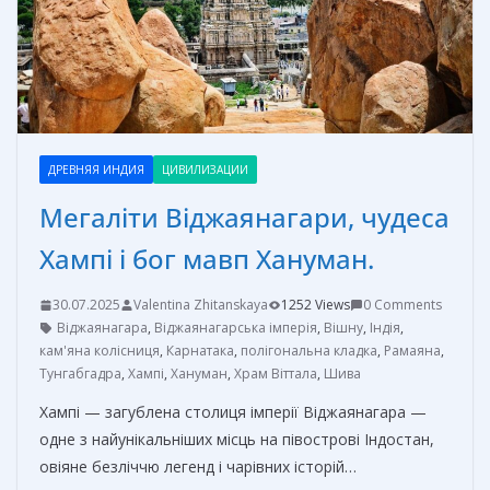
т
ь
ДРЕВНЯЯ ИНДИЯ
ЦИВИЛИЗАЦИИ
Мегаліти Віджаянагари, чудеса
Хампі і бог мавп Хануман.
30.07.2025
Valentina Zhitanskaya
1252 Views
0 Comments
Віджаянагара
,
Віджаянагарська імперія
,
Вішну
,
Індія
,
кам'яна колісниця
,
Карнатака
,
полігональна кладка
,
Рамаяна
,
Тунгабгадра
,
Хампі
,
Хануман
,
Храм Віттала
,
Шива
Хампі — загублена столиця імперії Віджаянагара —
одне з найунікальніших місць на півострові Індостан,
овіяне безліччю легенд і чарівних історій…