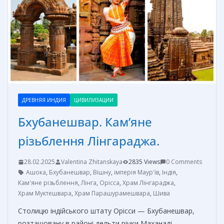
k
er
и
т
ь
ДРЕВНЯЯ ИНДИЯ
ЦИВИЛИЗАЦИИ
Бхубанешвар. Кам’яне
різьблення Лінгараджа.
28.02.2025
Valentina Zhitanskaya
2835 Views
0 Comments
Ашока
,
Бхубанешвар
,
Вішну
,
імперія Маур'їв
,
Індія
,
Кам'яне різьблення
,
Лінга
,
Орісса
,
Храм Лінгараджа
,
Храм Муктешвара
,
Храм Парашурамешвара
,
Шива
Столицю індійського штату Орісси — Бхубанешвар,
розташовану в районі дельти річки Маханаді,