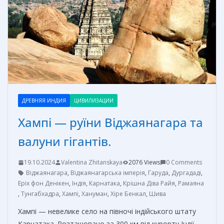
k
er
и
т
ь
ДРЕВНЯЯ ИНДИЯ
ЦИВИЛИЗАЦИИ
Хампі — руїни Віджаянагара та
валуни гігантів.
19.10.2024
Valentina Zhitanskaya
2076 Views
0 Comments
Віджаянагара
,
Віджаянагарська імперія
,
Гаруда
,
Дургададі
,
Еріх фон Денікен
,
Індія
,
Карнатака
,
Крішна Діва Райя
,
Рамаяна
,
Тунгабхадра
,
Хампі
,
Хануман
,
Хіре Бенкал
,
Шива
Хампі — невелике село на півночі індійського штату
Карнатака. Розташовано за 300 км від курорту Індії —