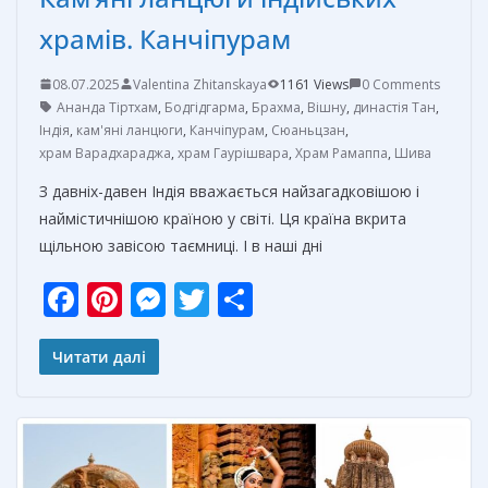
храмів. Канчіпурам
08.07.2025
Valentina Zhitanskaya
1161 Views
0 Comments
Ананда Тіртхам
,
Бодгідгарма
,
Брахма
,
Вішну
,
династія Тан
,
Індія
,
кам'яні ланцюги
,
Канчіпурам
,
Сюаньцзан
,
храм Варадхараджа
,
храм Гаурішвара
,
Храм Рамаппа
,
Шива
З давніх-давен Індія вважається найзагадковішою і
наймістичнішою країною у світі. Ця країна вкрита
щільною завісою таємниці. І в наші дні
F
Pi
M
T
О
ac
nt
e
w
т
e
er
ss
itt
п
Читати далі
b
e
e
er
р
o
st
n
а
o
g
в