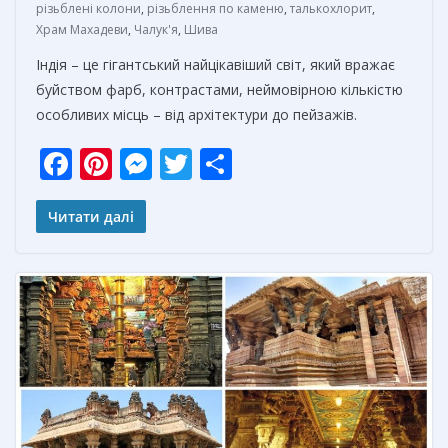
різьблені колони
,
різьблення по каменю
,
талькохлорит
,
Храм Махадеви
,
Чалук'я
,
Шива
Індія – це гігантський найцікавіший світ, який вражає
буйством фарб, контрастами, неймовірною кількістю
особливих місць – від архітектури до пейзажів.
F
Pi
M
T
О
ac
nt
e
w
т
e
er
ss
itt
п
Читати далі
b
e
e
er
р
o
st
n
а
o
g
в
k
er
и
т
ь