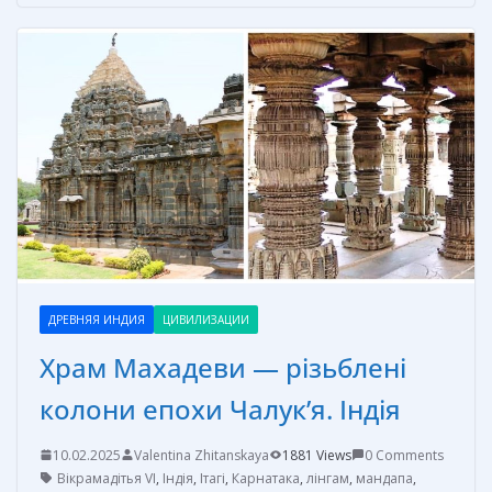
b
e
e
er
р
o
st
n
а
o
g
в
k
er
и
т
ь
ДРЕВНЯЯ ИНДИЯ
ЦИВИЛИЗАЦИИ
Храм Махадеви — різьблені
колони епохи Чалук’я. Індія
10.02.2025
Valentina Zhitanskaya
1881 Views
0 Comments
Вікрамадітья VI
,
Індія
,
Ітагі
,
Карнатака
,
лінгам
,
мандапа
,