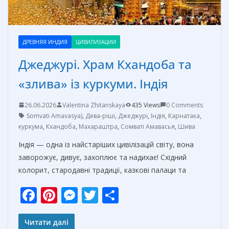
ДРЕВНЯЯ ИНДИЯ
ЦИВИЛИЗАЦИИ
Джеджурі. Храм Кхандоба та
«злива» із куркуми. Індія
26.06.2026
Valentina Zhitanskaya
435 Views
0 Comments
Somvati Amavasya)
,
Дева-ріші
,
Джеджурі
,
Індія
,
Карнатака
,
куркума
,
Кхандоба
,
Махараштра
,
Сомваті Амавасья
,
Шива
Індія — одна із найстаріших цивілізацій світу, вона
заворожує, дивує, захоплює та надихає! Східний
колорит, стародавні традиції, казкові палаци та
F
Pi
M
T
О
ac
nt
e
w
т
e
er
ss
itt
п
Читати далі