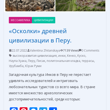
МЕСОАМЕРИКА
ЦИВИЛИЗАЦИИ
«Осколки» древней
цивилизации в Перу.
22.07.2022
Valentina Zhitanskaya
7139 Views
0 Comments
высокоразвитая цивилизация
,
инки
,
Кенко
,
Куско
,
Наупа Хуака
,
Перу
,
Писак
,
полигональная кладка
,
террасы
,
Урубамба
,
Юрак Руми
Загадочная культура Инков в Перу не перестает
удивлять исследователей и интриговать
любознательных туристов со всего мира. В стране
имеется множество археологических
достопримечательностей, среди которых: