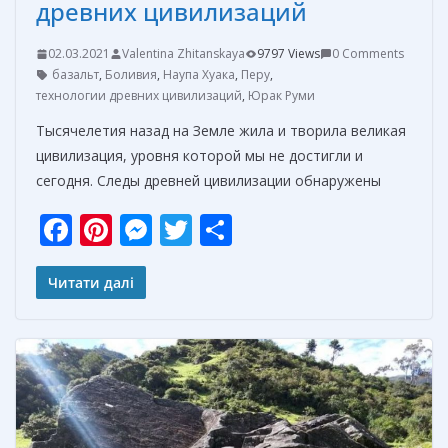
древних цивилизаций
02.03.2021
Valentina Zhitanskaya
9797 Views
0 Comments
базальт
,
Боливия
,
Наупа Хуака
,
Перу
,
технологии древних цивилизаций
,
Юрак Руми
Тысячелетия назад на Земле жила и творила великая
цивилизация, уровня которой мы не достигли и
сегодня. Следы древней цивилизации обнаружены
F
Pi
M
T
О
ac
nt
e
w
т
e
er
ss
itt
п
Читати далі
b
e
e
er
р
o
st
n
а
o
g
в
k
er
и