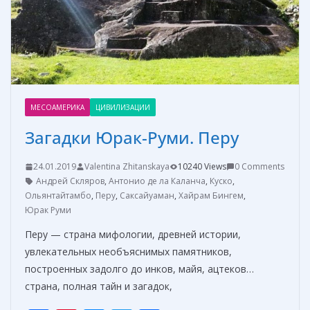
т
ь
МЕСОАМЕРИКА
ЦИВИЛИЗАЦИИ
Загадки Юрак-Руми. Перу
24.01.2019
Valentina Zhitanskaya
10240 Views
0 Comments
Андрей Скляров
,
Антонио де ла Каланча
,
Куско
,
Ольянтайтамбо
,
Перу
,
Саксайуаман
,
Хайрам Бингем
,
Юрак Руми
Перу — страна мифологии, древней истории,
увлекательных необъяснимых памятников,
построенных задолго до инков, майя, ацтеков…
страна, полная тайн и загадок,