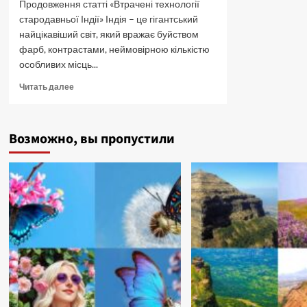
Продовження статті «Втрачені технології
стародавньої Індії» Індія – це гігантський
найцікавіший світ, який вражає буйством
фарб, контрастами, неймовірною кількістю
особливих місць...
Прочитать
Читать далее
больше
о
Втрачені
Возможно, вы пропустили
технології
стародавньої
Індії.
Частина
III