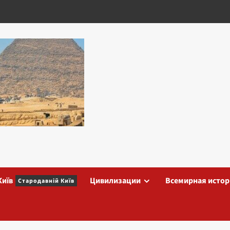
Київ
Цивилизации
Всемирная истор
Стародавній Київ