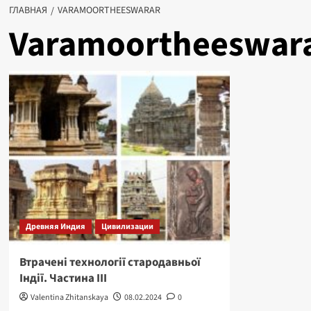
ГЛАВНАЯ
VARAMOORTHEESWARAR
Varamoortheeswar
Древняя Индия
Цивилизации
Втрачені технології стародавньої
Індії. Частина III
Valentina Zhitanskaya
08.02.2024
0