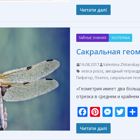
ac
nt
e
w
e
er
ss
itt
Читати далі
b
e
e
er
o
st
n
ТАЙНЫЕ ЗНАНИЯ
ЭЗОТЕРИКА
o
g
Сакральная гео
k
er
16.08.2017
Valentina Zhitanskay
vesica piscis
,
звёздный тетраэд
Пифагор
,
Платон
,
сакральная гео
«Геометрия имеет два больш
отрезка в среднем и крайне
F
Pi
M
T
ac
nt
e
w
e
er
ss
itt
Читати далі