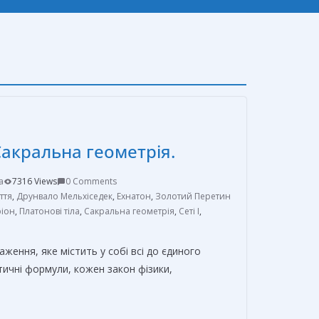
Сакральна геометрія.
a
7316 Views
0 Comments
ття
,
Друнвало Мельхіседек
,
Ехнатон
,
Золотий Перетин
ріон
,
Платонові тіла
,
Сакральна геометрія
,
Сеті I
,
ження, яке містить у собі всі до єдиного
тичні формули, кожен закон фізики,
О