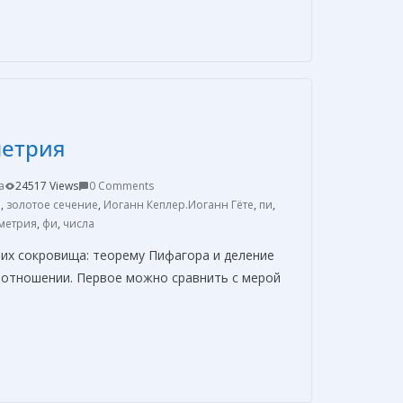
т
п
р
а
в
метрия
и
т
a
24517 Views
0 Comments
ь
р
,
золотое сечение
,
Иоганн Кеплер.Иоганн Гёте
,
пи
,
метрия
,
фи
,
числа
их сокровища: теорему Пифагора и деление
м отношении. Первое можно сравнить с мерой
О
т
п