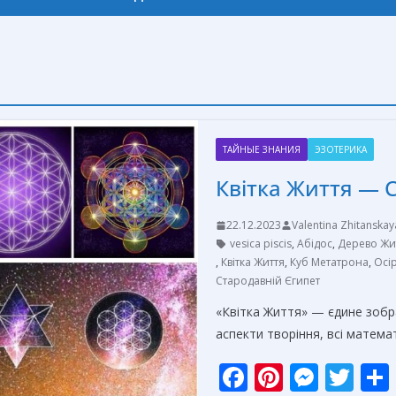
ТАЙНЫЕ ЗНАНИЯ
ЭЗОТЕРИКА
Квітка Життя — 
22.12.2023
Valentina Zhitanskay
vesica piscis
,
Абідос
,
Дерево Жи
,
Квітка Життя
,
Куб Метатрона
,
Осі
Стародавній Єгипет
«Квітка Життя» — єдине зобра
аспекти творіння, всі матема
F
Pi
M
T