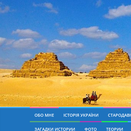
ОБО МНЕ
ІСТОРІЯ УКРАЇНИ
СТАРОДАВН
ЗАГАДКИ ИСТОРИИ
ФОТО
ТЕОРИИ