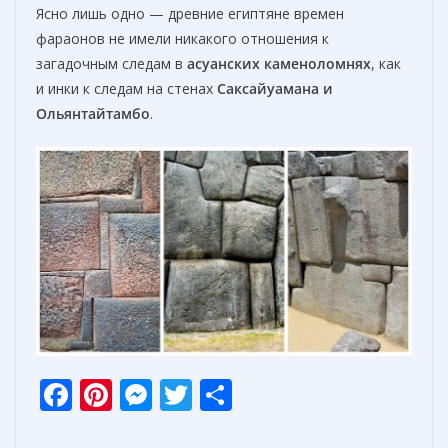
Ясно лишь одно — древние египтяне времен
фараонов не имели никакого отношения к
загадочным следам в
асуанских каменоломнях
, как
и инки к следам на стенах
Саксайуамана и
Ольянтайтамбо
.
F
Pi
M
T
О
ac
nt
e
w
т