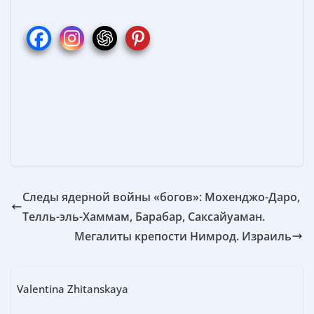
e
er
ss
itt
п
b
e
e
er
р
o
st
n
а
o
g
в
k
er
и
т
ь
Следы ядерной войны «богов»: Мохенджо-Даро,
Телль-эль-Хаммам, Барабар, Саксайуаман.
Мегалиты крепости Нимрод. Израиль
Valentina Zhitanskaya