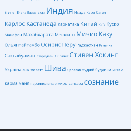
Индия
Египет
Исида
Карл Саган
Елена Блаватская
Карлос Кастанеда
Китай
Куско
Карнатака
Київ
Мичио Каку
Махабхарата
Мегалиты
Манефон
Перу
Осирис
Ольянтайтамбо
Раджастхан
Рамаяна
Стивен Хокинг
Саксайуаман
Стародавній Єгипет
Шива
Україна
инки
буддизм
Ярослав Мудрий
Хью Эверетт
сознание
карма
майя
сансара
параллельные миры