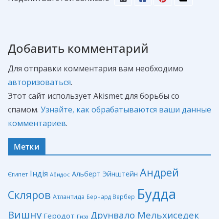
Добавить комментарий
Для отправки комментария вам необходимо
авторизоваться
.
Этот сайт использует Akismet для борьбы со
спамом.
Узнайте, как обрабатываются ваши данные
комментариев
.
Метки
Андрей
Індія
Альберт Эйнштейн
Єгипет
Абидос
Будда
Скляров
Атлантида
Бернард Вербер
Вишну
Друнвало Мельхиседек
Геродот
Гиза