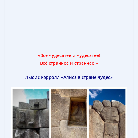
«Всё чудесатее и чудесатее!
Всё страннее и страннее!»
Льюис Кэрролл
«Алиса в стране чудес»