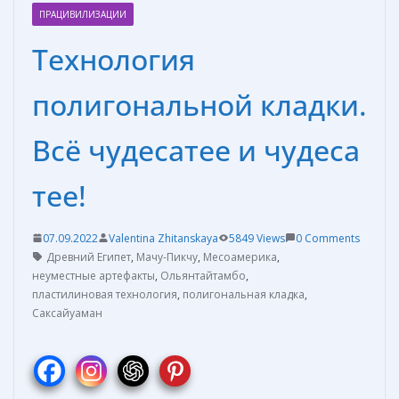
ПРАЦИВИЛИЗАЦИИ
Технология
полигональной кладки.
Всё чудесатее и чудеса
тее!
07.09.2022
Valentina Zhitanskaya
5849 Views
0 Comments
Древний Египет
,
Мачу-Пикчу
,
Месоамерика
,
неуместные артефакты
,
Ольянтайтамбо
,
пластилиновая технология
,
полигональная кладка
,
Саксайуаман