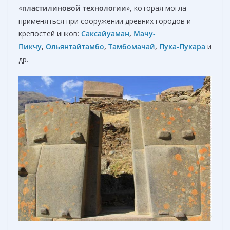
«
пластилиновой технологии
», которая могла
применяться при сооружении древних городов и
крепостей инков:
Саксайуаман
,
Мачу-
Пикчу
,
Ольянтайтамбо
,
Тамбомачай
,
Пука-Пукара
и
др.