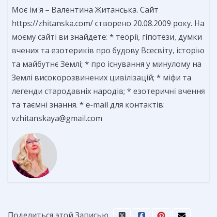
Моє ім'я – Валентина Житанська. Сайт
https://zhitanska.com/ створено 20.08.2009 року. На
моєму сайті ви знайдете: * теорії, гіпотези, думки
вчених та езотериків про будову Всесвіту, історію
та майбутнє Землі; * про існування у минулому на
Землі високорозвинених цивілізацій; * міфи та
легенди стародавніх народів; * езотеричні вчення
та таємні знання. * e-mail для контактів:
vzhitanskaya@gmail.com
Поделиться этой Записью