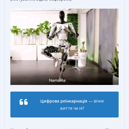
Цифрова реінкарнація
— вічне
життя чи ні?