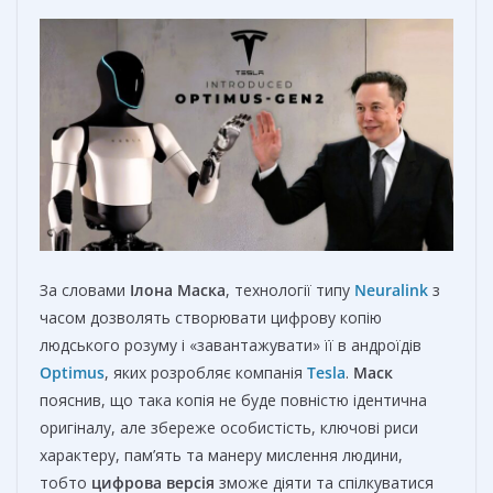
За словами
Ілона Маска
, технології типу
Neuralink
з
часом дозволять створювати цифрову копію
людського розуму і «завантажувати» її в андроїдів
Optimus
, яких розробляє компанія
Tesla
.
Маск
пояснив, що така копія не буде повністю ідентична
оригіналу, але збереже особистість, ключові риси
характеру, пам’ять та манеру мислення людини,
тобто
цифрова версія
зможе діяти та спілкуватися