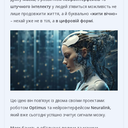
штучного інтелекту
у людей з’явиться можливість не
лише продовжити життя, а й буквально «
жити вічно
»
– нехай уже не в тілі, а
в цифровій формі
.
Цю ідею він пов’язує із двома своїми проектами:
роботом
Optimus
та нейроінтерфейсом
Neuralink
,
який вже сьогодні успішно зчитує сигнали мозку.
Маск
бачить в об’єднанні людини та машини