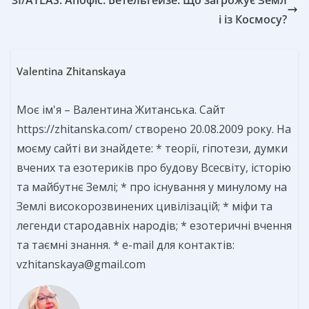
3I/ATLAS. Апофіс. Бетельгейзе. Що загрожує Земл
і із Космосу?
Valentina Zhitanskaya
Моє ім'я – Валентина Житанська. Сайт
https://zhitanska.com/ створено 20.08.2009 року. На
моєму сайті ви знайдете: * теорії, гіпотези, думки
вчених та езотериків про будову Всесвіту, історію
та майбутнє Землі; * про існування у минулому на
Землі високорозвинених цивілізацій; * міфи та
легенди стародавніх народів; * езотеричні вчення
та таємні знання. * e-mail для контактів:
vzhitanskaya@gmail.com