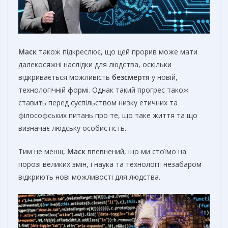
Маск
також підкреслює, що цей прорив може мати
далекосяжні наслідки для людства, оскільки
відкривається можливість
безсмертя
у новій,
технологічній формі. Однак такий прогрес також
ставить перед суспільством низку етичних та
філософських питань про те, що таке життя та що
визначає людську особистість.
Тим не менш,
Маск
впевнений, що ми стоїмо на
порозі великих змін, і наука та технології незабаром
відкриють нові можливості для людства.