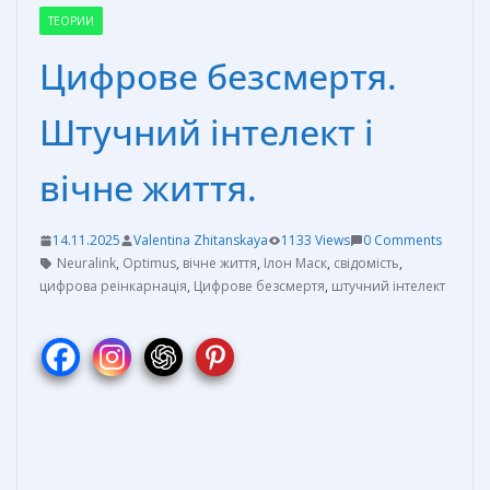
ТЕОРИИ
Цифрове безсмертя.
Штучний інтелект і
вічне життя.
14.11.2025
Valentina Zhitanskaya
1133 Views
0 Comments
Neuralink
,
Optimus
,
вічне життя
,
Ілон Маск
,
свідомість
,
цифрова реінкарнація
,
Цифрове безсмертя
,
штучний інтелект