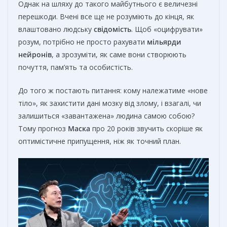
Однак на шляху до такого майбутнього є величезні
перешкоди. Вчені все ще не розуміють до кінця, як
влаштовано людську
свідомість
. Щоб «оцифрувати»
розум, потрібно не просто рахувати
мільярди
нейронів
, а зрозуміти, як саме вони створюють
почуття, пам’ять та особистість.
До того ж постають питання: кому належатиме «нове
тіло», як захистити дані мозку від злому, і взагалі, чи
залишиться «завантажена» людина самою собою?
Тому прогноз
Маска
про 20 років звучить скоріше як
оптимістичне припущення, ніж як точний план.