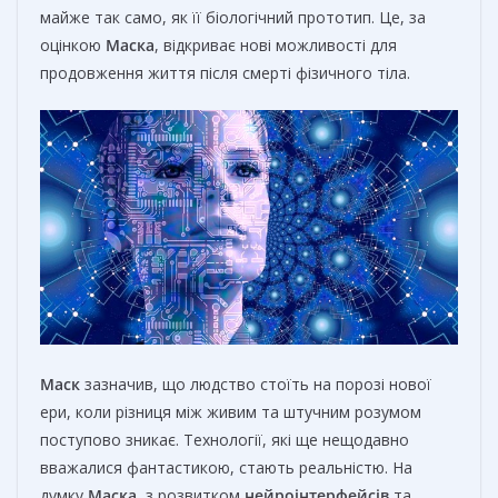
майже так само, як її біологічний прототип. Це, за
оцінкою
Маска
, відкриває нові можливості для
продовження життя після смерті фізичного тіла.
Маск
зазначив, що людство стоїть на порозі нової
ери, коли різниця між живим та штучним розумом
поступово зникає. Технології, які ще нещодавно
вважалися фантастикою, стають реальністю. На
думку
Маска
, з розвитком
нейроінтерфейсів
та