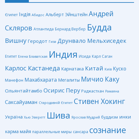
Андрей
Індія
Альберт Эйнштейн
Єгипет
Абидос
Будда
Скляров
Атлантида
Бернард Вербер
Вишну
Друнвало Мельхиседек
Геродот
Гиза
Индия
Египет
Исида
Карл Саган
Елена Блаватская
Карлос Кастанеда
Китай
Куско
Карнатака
Київ
Мичио Каку
Махабхарата
Мегалиты
Манефон
Перу
Осирис
Ольянтайтамбо
Раджастхан
Рамаяна
Стивен Хокинг
Саксайуаман
Стародавній Єгипет
Шива
Україна
инки
буддизм
Ярослав Мудрий
Хью Эверетт
сознание
карма
майя
сансара
параллельные миры