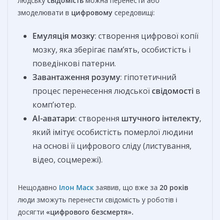
людську
свідомість
можна перенести або
змоделювати в
цифровому
середовищі:
Емуляція мозку
: створення цифрової копії
мозку, яка зберігає пам’ять, особистість і
поведінкові патерни.
Завантаження розуму
: гіпотетичний
процес перенесення людської
свідомості
в
комп’ютер.
AI-аватари
: створення
штучного інтелекту
,
який імітує особистість померлої людини
на основі її цифрового сліду (листування,
відео, соцмережі).
Нещодавно
Ілон Маск
заявив, що вже за
20 років
люди зможуть перенести свідомість у роботів і
досягти
«цифрового безсмертя».