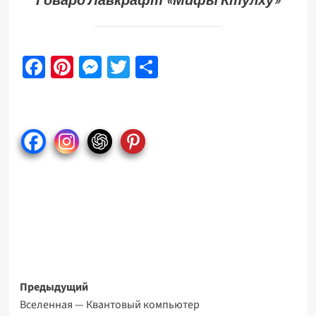
Facebook
Pinterest
Messenger
Twitter
Отправить
Навигация
Предыдущий
Вселенная — Квантовый компьютер
записи