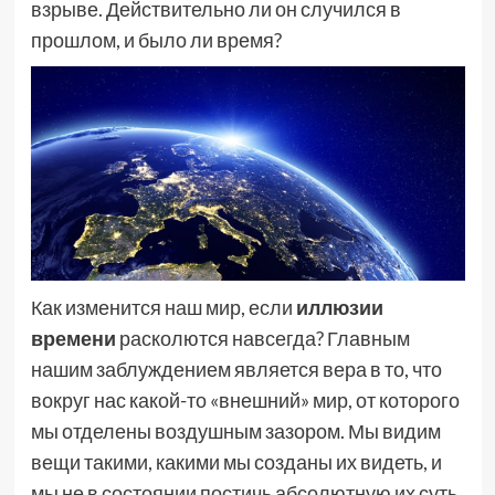
взрыве. Действительно ли он случился в
прошлом, и было ли время?
Как изменится наш мир, если
иллюзии
времени
расколются навсегда? Главным
нашим заблуждением является вера в то, что
вокруг нас какой-то «внешний» мир, от которого
мы отделены воздушным зазором. Мы видим
вещи такими, какими мы созданы их видеть, и
мы не в состоянии постичь абсолютную их суть.