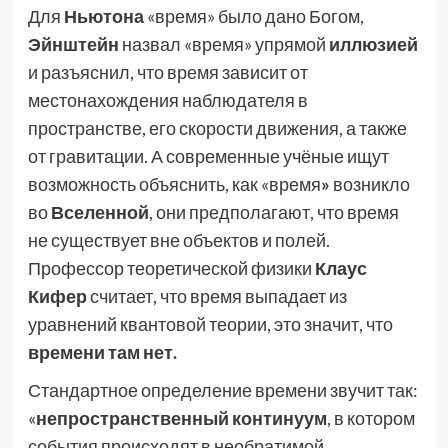
Для
Ньютона
«время» было дано Богом,
Эйнштейн
назвал «время» упрямой
иллюзией
и разъяснил, что время зависит от
местонахождения наблюдателя в
пространстве, его скорости движения, а также
от гравитации. А современные учёные ищут
возможность объяснить, как «время
»
возникло
во
Вселенной
, они предполагают, что время
не существует вне объектов и полей.
Профессор теоретической физики
Клаус
Кифер
считает, что время выпадает из
уравнений квантовой теории, это значит, что
времени там нет.
Стандартное определение времени звучит так:
«
непространственный континуум
, в котором
события происходят в необратимой