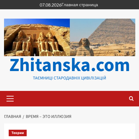
Перейти
Главная страница
07.08.2026
к
содержимому
Zhitanska.com
ТАЄМНИЦІ СТАРОДАВНІХ ЦИВІЛІЗАЦІЙ
Основное
меню
ГЛАВНАЯ
ВРЕМЯ – ЭТО ИЛЛЮЗИЯ
Теории