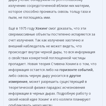
излучению сосредоточенной вблизи них материи,
которое способно проникать сквозь толщу газа и
пыли, не поглощаясь ими.
Ещё в 1975 году
Хокинг
смог доказать, что эти
сверхмассивные объекты постепенно испаряются за
счет излучения. Так как излучение хаотично и
внешний наблюдатель не может видеть, что
происходит внутри черной дыры, то вся информация
о свойствах конкретной поглощенной частицы
пропадает. Новая теория Стивена Хокинга о том, что
информация остается либо на
горизонте событий
,
либо сквозь черную дыру уносится в
другое
измерение
, может разрешить существующий в
теоретической физике парадокс исчезновения
информации в черных дырах. Подробную работу о
своей новой идее Хокинг и его коллеги планируют
опубликовать через месяц.