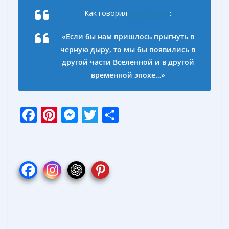
Как говорил
Карл Саган
:
«Если бы нам пришлось прыгнуть в
черную дыру, то мы бы появились в
другой части Вселенной и в другой
временной эпохе…»
F
Pi
M
T
О
ac
nt
e
w
т
e
er
ss
itt
п
b
e
e
er
р
o
st
n
а
o
g
в
k
er
и