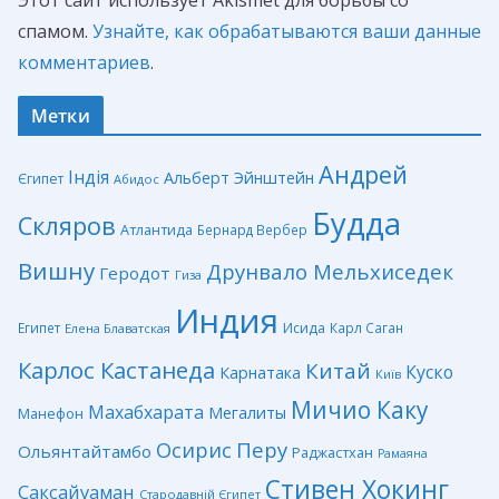
спамом.
Узнайте, как обрабатываются ваши данные
комментариев
.
Метки
Андрей
Індія
Альберт Эйнштейн
Єгипет
Абидос
Будда
Скляров
Атлантида
Бернард Вербер
Вишну
Друнвало Мельхиседек
Геродот
Гиза
Индия
Египет
Исида
Карл Саган
Елена Блаватская
Карлос Кастанеда
Китай
Куско
Карнатака
Київ
Мичио Каку
Махабхарата
Мегалиты
Манефон
Перу
Осирис
Ольянтайтамбо
Раджастхан
Рамаяна
Стивен Хокинг
Саксайуаман
Стародавній Єгипет