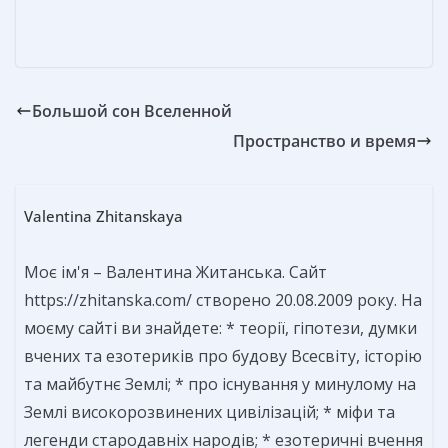
т
ь
Большой сон Вселенной
Пространство и время
Valentina Zhitanskaya
Моє ім'я – Валентина Житанська. Сайт
https://zhitanska.com/ створено 20.08.2009 року. На
моєму сайті ви знайдете: * теорії, гіпотези, думки
вчених та езотериків про будову Всесвіту, історію
та майбутнє Землі; * про існування у минулому на
Землі високорозвинених цивілізацій; * міфи та
легенди стародавніх народів; * езотеричні вчення