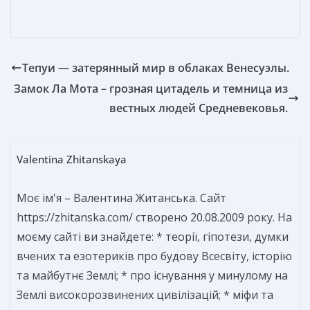
ь
Тепуи — затерянный мир в облаках Венесуэлы.
Замок Ла Мота – грозная цитадель и темница из
вестных людей Средневековья.
Valentina Zhitanskaya
Моє ім'я – Валентина Житанська. Сайт
https://zhitanska.com/ створено 20.08.2009 року. На
моєму сайті ви знайдете: * теорії, гіпотези, думки
вчених та езотериків про будову Всесвіту, історію
та майбутнє Землі; * про існування у минулому на
Землі високорозвинених цивілізацій; * міфи та