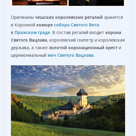
Оригиналы
ч
ешски
х
королевски
х
регали
й
хранятся
в Коронной
коморе
собора Святого Вита
в
Пражском граде
. В состав регалий входит
корона
Святого Вацлава
, королевский скипетр и королевская
держава, а также
золотой коронационный крест
и
церемониальный
меч Святого Вацлава
.