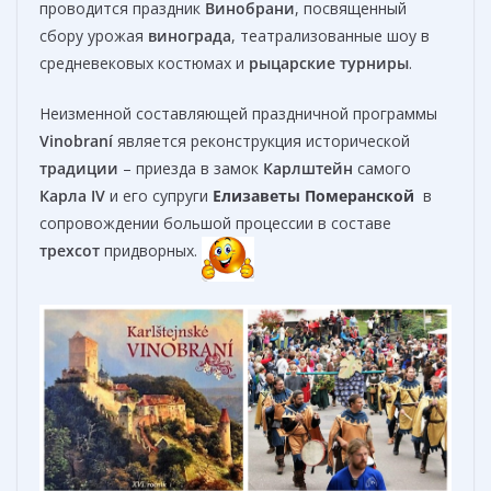
проводится праздник
Винобрани
, посвященный
сбору урожая
винограда
, театрализованные шоу в
средневековых костюмах и
рыцарские турниры
.
Неизменной составляющей праздничной программы
Vinobraní
является реконструкция исторической
традиции
– приезда в замок
Карлштейн
самого
Карла IV
и его супруги
Елизаветы Померанской
в
сопровождении большой процессии в составе
трехсот
придворных.