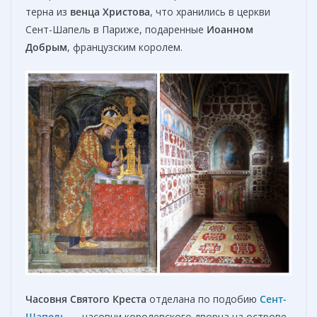
терна из
венца Христова
, что хранились в церкви
Сент-Шапель в Париже, подаренные
Иоанном
Добрым
, французским королем.
Часовня Святого Креста
отделана по подобию
Сент-
Шапель
— часовни королевского дворца на острове