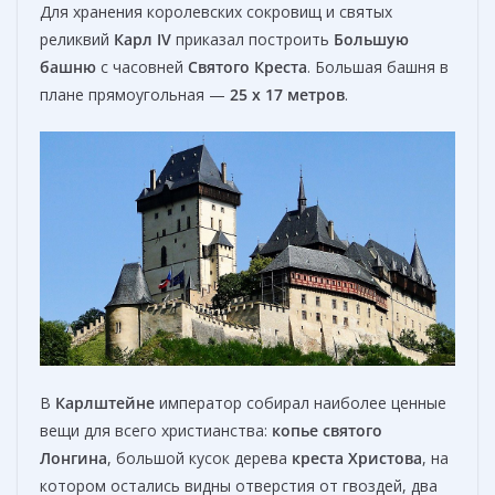
Для хранения королевских сокровищ и святых
реликвий
Карл IV
приказал построить
Большую
башню
с часовней
Святого Креста
. Большая башня в
плане прямоугольная —
25 х 17 метров
.
В
Карлштейне
император собирал наиболее ценные
вещи для всего христианства:
копье святого
Лонгина
, большой кусок дерева
креста Христова
, на
котором остались видны отверстия от гвоздей, два