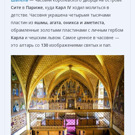
Сите
в
Париже
, куда
Карл IV
ходил молиться в
детстве. Часовня украшена четырьмя тысячами
пластин из
яшмы, агата, оникса и аметиста
,
обрамленные золотыми пластинами с личным гербом
Карла
и чешским львом. Самое ценное в часовне —
это алтарь со
130
изображениями святых и пап.