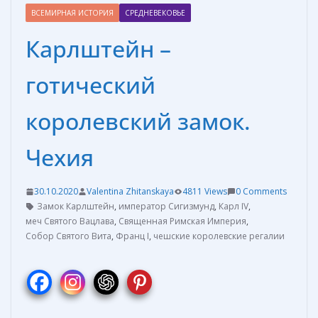
ВСЕМИРНАЯ ИСТОРИЯ
СРЕДНЕВЕКОВЬЕ
Карлштейн –
готический
королевский замок.
Чехия
30.10.2020
Valentina Zhitanskaya
4811 Views
0 Comments
Замок Карлштейн
,
император Сигизмунд
,
Карл IV
,
меч Святого Вацлава
,
Священная Римская Империя
,
Собор Святого Вита
,
Франц I
,
чешские королевские регалии