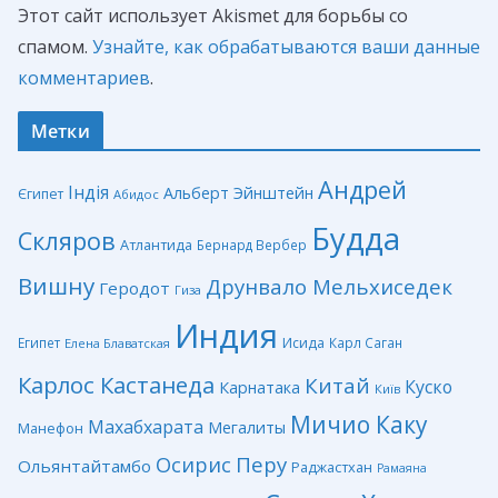
Этот сайт использует Akismet для борьбы со
спамом.
Узнайте, как обрабатываются ваши данные
комментариев
.
Метки
Андрей
Індія
Альберт Эйнштейн
Єгипет
Абидос
Будда
Скляров
Атлантида
Бернард Вербер
Вишну
Друнвало Мельхиседек
Геродот
Гиза
Индия
Египет
Исида
Карл Саган
Елена Блаватская
Карлос Кастанеда
Китай
Куско
Карнатака
Київ
Мичио Каку
Махабхарата
Мегалиты
Манефон
Перу
Осирис
Ольянтайтамбо
Раджастхан
Рамаяна