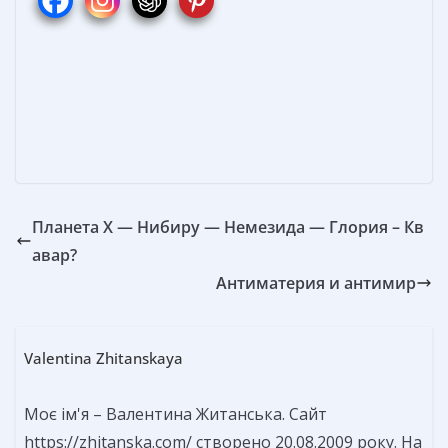
o
st
n
а
o
g
в
k
er
и
т
ь
Планета X — Нибиру — Немезида — Глория – Кв
авар?
Антиматерия и антимир
Valentina Zhitanskaya
Моє ім'я – Валентина Житанська. Сайт
https://zhitanska.com/ створено 20.08.2009 року. На