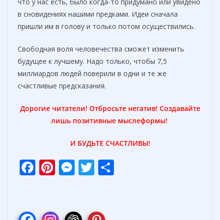
что у нас есть, было когда-то придумано или увидено
в сновидениях нашими предками. Идеи сначала
пришли им в голову и только потом осуществились.
Свободная воля человечества сможет изменить
будущее к лучшему. Надо только, чтобы 7,5
миллиардов людей поверили в одни и те же
счастливые предсказания.
Дорогие читатели! Отбросьте негатив!
Создавайте
лишь позитивные мыслеформы!
И БУДЬТЕ СЧАСТЛИВЫ!
F
Pi
M
T
О
ac
nt
e
w
т
e
er
ss
itt
п
b
e
e
er
р