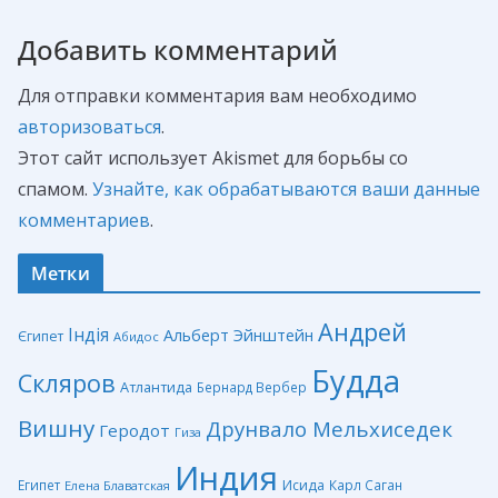
Добавить комментарий
Для отправки комментария вам необходимо
авторизоваться
.
Этот сайт использует Akismet для борьбы со
спамом.
Узнайте, как обрабатываются ваши данные
комментариев
.
Метки
Андрей
Індія
Альберт Эйнштейн
Єгипет
Абидос
Будда
Скляров
Атлантида
Бернард Вербер
Вишну
Друнвало Мельхиседек
Геродот
Гиза
Индия
Египет
Исида
Карл Саган
Елена Блаватская