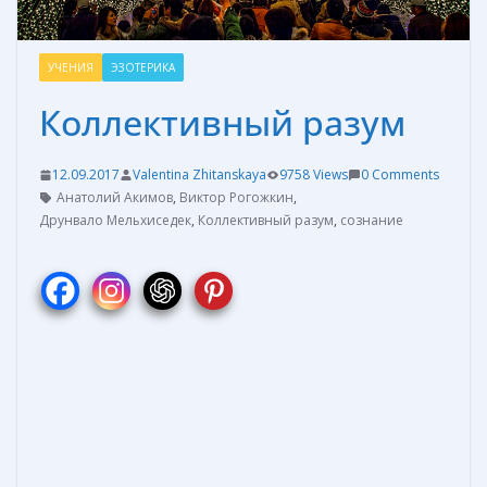
УЧЕНИЯ
ЭЗОТЕРИКА
Коллективный разум
12.09.2017
Valentina Zhitanskaya
9758 Views
0 Comments
Анатолий Акимов
,
Виктор Рогожкин
,
Друнвало Мельхиседек
,
Коллективный разум
,
сознание