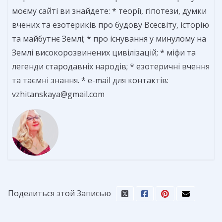
моєму сайті ви знайдете: * теорії, гіпотези, думки
вчених та езотериків про будову Всесвіту, історію
та майбутнє Землі; * про існування у минулому на
Землі високорозвинених цивілізацій; * міфи та
легенди стародавніх народів; * езотеричні вчення
та таємні знання. * e-mail для контактів:
vzhitanskaya@gmail.com
Поделиться этой Записью