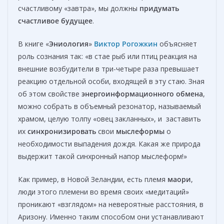
счастливому «завтра», мы должны
придумать
счастливое будущее
.
В книге «
Эниология
»
Виктор
Рогожкин
объясняет
роль сознания так: «в стае рыб или птиц реакция на
внешние возбудители в три-четыре раза превышает
реакцию отдельной особи, входящей в эту стаю. Зная
об этом свойстве
энергоинформационного
обмена
,
можно собрать в объемный резонатор, называемый
храмом, целую толпу «овец закланных», и заставить
их
синхронизировать
свои
мыслеформы
о
необходимости выпадения дождя. Какая же природа
выдержит такой синхронный напор мыслеформ!»
Как пример, в Новой Зеландии, есть племя
маори
,
люди этого племени во время своих «медитаций»
проникают «взглядом» на невероятные расстояния, в
Аризону. Именно таким способом они устанавливают