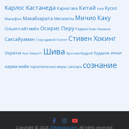
Карлос Кастанеда
Китай
Куско
Карнатака
Київ
Мичио Каку
Махабхарата
Мегалиты
Манефон
Перу
Осирис
Ольянтайтамбо
Раджастхан
Рамаяна
Стивен Хокинг
Саксайуаман
Стародавній Єгипет
Шива
Україна
инки
буддизм
Ярослав Мудрий
Хью Эверетт
сознание
карма
майя
сансара
параллельные миры
Copyright © 2026
Zhitanska.com
. All rights reserved.