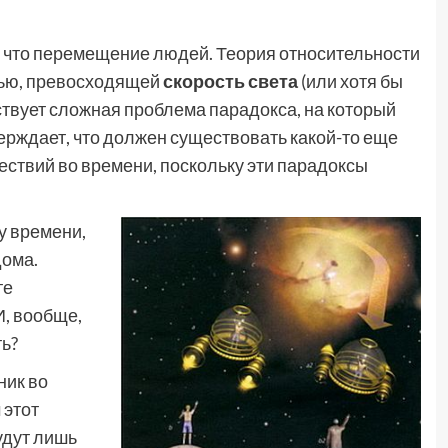
, что перемещение людей. Теория относительности
стью, превосходящей
скорость света
(или хотя бы
ествует сложная проблема парадокса, на который
ерждает, что должен существовать какой-то еще
ствий во времени, поскольку эти парадоксы
у времени,
дома.
те
И, вообще,
ь?
ник во
 этот
удут лишь