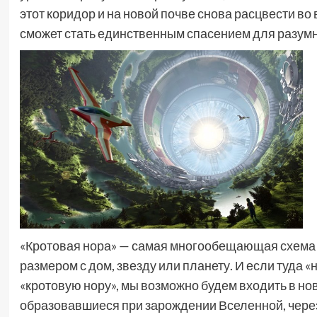
этот коридор и на новой почве снова расцвести во
сможет стать единственным спасением для разум
«Кротовая нора» — самая многообещающая схем
размером с дом, звезду или планету. И если туда 
«кротовую нору», мы возможно будем входить в но
образовавшиеся при зарождении Вселенной, через