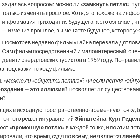
задалась вопросом: можно ли «
замкнуть петлю
», п
только изменить прошлое. Хотя, это похоже на инф
информация приходит из будущего, а это означает, чт
— изменив прошлое, вы меняете будущее, которое уж
Посмотрев недавно фильм «Тайна перевала Дятлова»
Сам фильм посредственный и малоинтересный, сцена
девяти свердловских туристов в 1959 году. Понрав
ав подсказки по ходу фильма.
 «
Можно ли «обнулить петлю
»? «
И если петля «обну
оздание — это иллюзия?
Позволяет ли существовани
и
?
ющих в исходную пространственно-временную точку, 
м точного решения уравнений
Эйнштейна
.
Курт Гёдел
еет «
временную петлю
» в каждой точке, и по этим 
ровали, что время, судя по всему, не является
линей