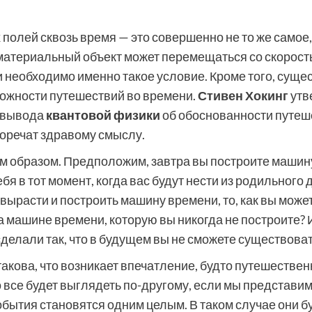
полей сквозь время — это совершенно не то же самое
бо материальный объект может перемещаться со скоро
ни необходимо именно такое условие. Кроме того, сущ
можности путешествий во времени.
Стивен Хокинг
утв
ь вывода
квантовой физики
об обоснованности путеше
воречат здравому смыслу.
м образом. Предположим, завтра вы построите машин
я в тот момент, когда вас будут нести из родильного 
вырасти и построить машину времени, то, как вы може
 машине времени, которую вы никогда не построите? 
сделали так, что в будущем вы не сможете существоват
кова, что возникает впечатление, будто путешествен
все будет выглядеть по-другому, если мы представим
события становятся одним целым. В таком случае они б