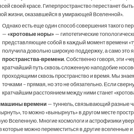
 всей своей красе. Гиперпространство перестанет быть
ной жизни, оказавшейся в умирающей Вселенной».
Однако есть еще один способ совершения такого пер
—
«
к
ротовые норы
»
— гипотетические
топологичес
представляющие собой в каждый момент времени «ту
получила довольно широкую поддержку, а само это 
пространства-времени
. Собственно говоря, эти «
кратчайший путь сквозь сложенную наподобие носово
проходящими сквозь пространство и время. Мы знае
точками – прямая, но это не обязательно. Если сверну
кратчайшим расстоянием между ними станет «кротова
а
машины времени
— туннель, связывающий разные ча
«нырнуть», то можно «вынырнуть» в другом месте прост
вую Вселенную. Многие космологи и астрофизики увере
 которые можно переместиться в другие вселенные и