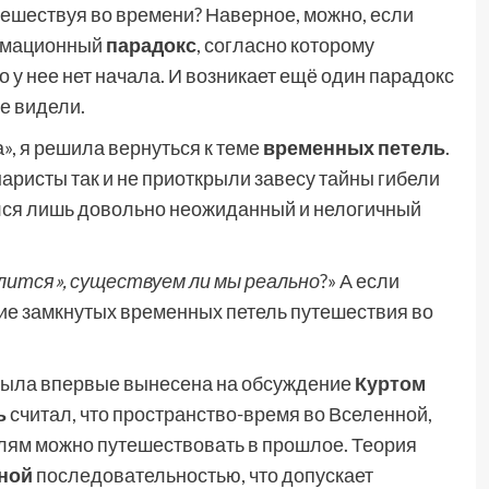
утешествуя во времени? Наверное, можно, если
ормационный
парадокс
, согласно которому
о у нее нет начала. И возникает ещё один парадокс
е видели.
, я решила вернуться к теме
временных петель
.
ристы так и не приоткрыли завесу тайны гибели
ился лишь довольно неожиданный и нелогичный
лится», существуем ли мы реально
?» А если
е замкнутых временных петель путешествия во
была впервые вынесена на обсуждение
Куртом
ь
считал, что пространство-время во Вселенной,
петлям можно путешествовать в прошлое. Теория
ной
последовательностью, что допускает