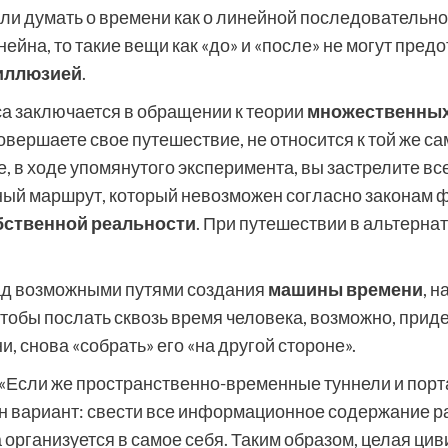
ли думать о времени как о линейной последовательно
ейна, то такие вещи как «до» и «после» не могут пред
иллюзией
.
а заключается в обращении к теории
множественных
совершаете свое путешествие, не относится к той же с
ае, в ходе упомянутого эксперимента, вы застрелите в
енный маршрут, который невозможен согласно законам
бственной реальности
. При путешествии в альтерна
д возможными путями создания
машины времени
, 
чтобы послать сквозь время человека, возможно, прид
, снова «собрать» его «на другой стороне».
 «Если же пространственно-временные туннели и пор
ин вариант: свести все информационное содержание 
ва организуется в самое себя. Таким образом, целая ц