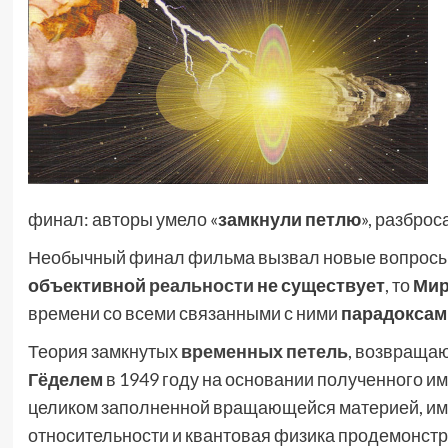
финал: авторы умело «
замкнули петлю
», разброс
Необычный финал фильма вызвал новые вопросы:
объективной
реальности
не существует
, то
Мир
времени со всеми связанными с ними
парадоксам
Теория замкнутых
временных петель
, возвраща
Гёделем
в 1949 году на основании полученного и
целиком заполненной вращающейся материей, им
относительности и квантовая физика продемонстри