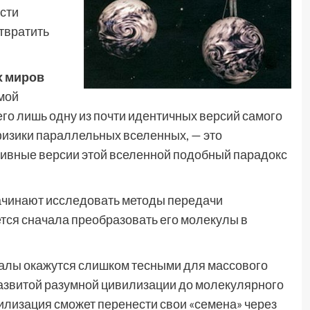
сти
отвратить
 миров
амой
сего лишь одну из почти идентичных версий самого
 физики параллельных вселенных, — это
тивные версии этой вселенной подобный парадокс
начинают исследовать методы передачи
ется сначала преобразовать его молекулы в
талы окажутся слишком тесными для массового
развитой разумной цивилизации до молекулярного
ивилизация сможет перенести свои «семена» через