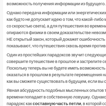
возможность получения информации из будущего.
Однако передача информации или энергетических 
как будто не допускает идею о том, что какой-ли
со скоростью света), а для путешествия во време
опираются физики в своем доказательстве невоз
НЕ открытый закон, который докажет ошибочност
показывают, что путешествия сквозь время проти
Один из простейших парадоксов звучит следующи
совершите путешествие в прошлое и застрелите себ
Поскольку теперь вы не будете иметь возможность 
оказаться в прошлом в результате перемещения на
как вы сможете существовать в будущем, если вы 
Явная абсурдность подобных мысленных опытов та
времени попадает в собственную ловушку. Однако 
парадокс как
составную часть
петли
, в которой 