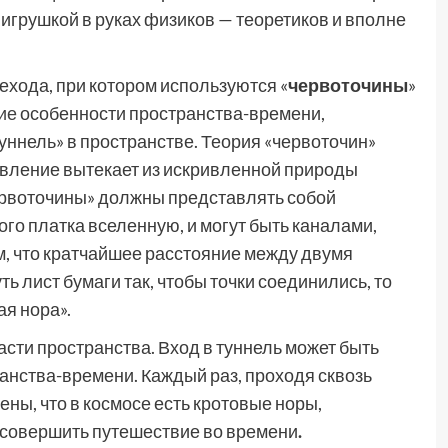
 игрушкой в руках физиков — теоретиков и вполне
ехода, при котором используются «
червоточины
»
кие
особенности пространства-времени,
ннель» в пространстве. Теория «червоточин»
явление вытекает из искривленной природы
червоточины» должны представлять собой
го платка вселенную, и могут быть каналами,
м, что кратчайшее расстояние между двумя
ть лист бумаги так, чтобы точки соединились, то
я нора».
сти пространства. Вход в туннель может быть
ранства-времени. Каждый раз, проходя сквозь
ны, что в космосе есть кротовые норы,
 совершить путешествие во времени
.