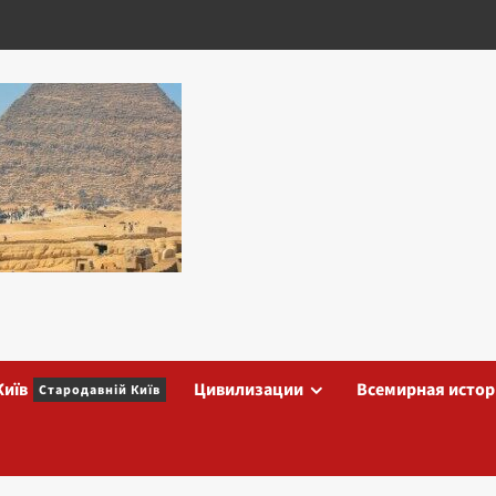
Київ
Цивилизации
Всемирная истор
Стародавній Київ