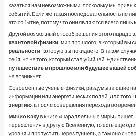
казаться нам невозможными, поскольку мы привык
событий. Если же такая последовательность не лин
это событие, потому что они являются всего лишь
Другой возможный способ решения этого парадокс
квантовой физики
: мир прошлого, в который вы 
реальности
, которую вы покидаете. В таком случ
себя, но не того, который стал убийцей. Единств
путешествие в прошлое или будущее вашей со
не возникнет.
Современные ученые-физики, раздумывающие на
информации или энергетических полей. Для того, 
энергию
, а после совершения перехода во времени
Мичио Каку
в книге «Параллельные миры» пишет:
переселения в другую Вселенную, то есть еще од
уровня и пропустить через туннель, а там оно сно