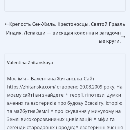
ь
Крепость Сен-Жиль. Крестоносцы. Святой Грааль
Индия. Лепакши — висящая колонна и загадочн
ые круги.
Valentina Zhitanskaya
Моє ім'я – Валентина Житанська. Сайт
https://zhitanska.com/ створено 20.08.2009 року. На
моєму сайті ви знайдете: * теорії, гіпотези, думки
вчених та езотериків про будову Всесвіту, історію
та майбутнє Землі; * про існування у минулому на
Землі високорозвинених цивілізацій; * міфи та
легенди стародавніх народів; * езотеричні вчення