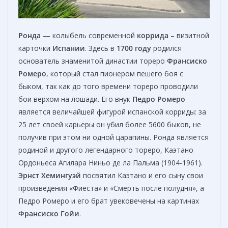
Ронда
— колыбель современной
коррида
– визитной
карточки
Испании
. Здесь в
1700 году
родился
основатель знаменитой династии тореро
Франсиско
Ромеро
, который стал пионером пешего боя с
быком, так как до того времени тореро проводили
бои верхом на лошади. Его внук
Педро Ромеро
является величайшей фигурой испанской корриды: за
25 лет своей карьеры он убил более 5600 быков, не
получив при этом ни одной царапины. Ронда является
родиной и другого легендарного тореро, Каэтано
Ордоньеса Агилара Ниньо де ла Пальма (1904-1961).
Эрнст Хемингуэй
посвятил Каэтано и его сыну свои
произведения «Фиеста» и «Смерть после полудня», а
Педро Ромеро и его брат увековечены на картинах
Франсиско Гойи
.