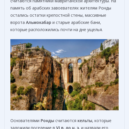
считаются памятники мавританской архитектуры. На
память об арабских завоевателях жителям Ронды
остались остатки крепостной стены, массивные
ворота
Альмокабар
и старые арабские бани,
которые расположились почти на дне ущелья.
Основателями
Ронды
считаются
кельты
, которые
заложили поселение в
VI в. до н. э.
и назвали его