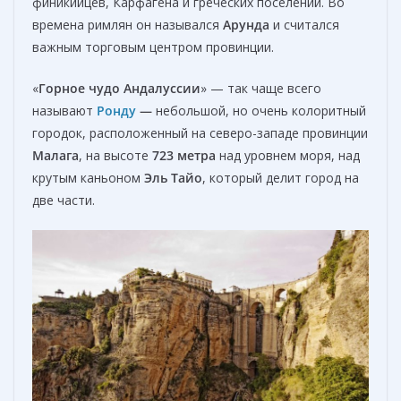
финикийцев, Карфагена и греческих поселений. Во
времена римлян он назывался
Арунда
и считался
важным торговым центром провинции.
«
Горное чудо Андалуссии
» — так чаще всего
называют
Ронду
—
небольшой, но очень колоритный
городок, расположенный на северо-западе провинции
Малага
, на высоте
723 метра
над уровнем моря, над
крутым каньоном
Эль Тайо
, который делит город на
две части.