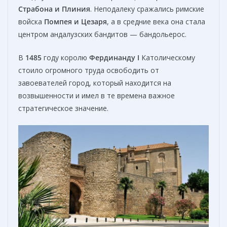
Страбона и Плиния
. Неподалеку сражались римские
войска
Помпея и Цезаря
, а в средние века она стала
центром андалузских бандитов — бандольерос.
В
1485
году королю
Фердинанду I
Католическому
стоило огромного труда освободить от
завоевателей город, который находится на
возвышенности и имел в те времена важное
стратегическое значение.