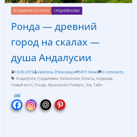
ВСЕМИРНАЯ ИСТОРИЯ
СРЕДНЕВЕКОВЬЕ
Ронда — древний
город на скалах —
душа Андалусии
16.09.2019
Valentina Zhitanskaya
5015 Views
0 Comments
Андалусия
,
Гуадалевин
,
Каталония
,
Кельты
,
коррида
,
Новый мост
,
Ронда
,
Франсиско Ромеро
,
Эль Тайо
100