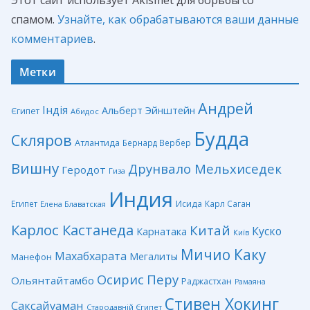
спамом.
Узнайте, как обрабатываются ваши данные
комментариев
.
Метки
Андрей
Індія
Альберт Эйнштейн
Єгипет
Абидос
Будда
Скляров
Атлантида
Бернард Вербер
Вишну
Друнвало Мельхиседек
Геродот
Гиза
Индия
Египет
Исида
Карл Саган
Елена Блаватская
Карлос Кастанеда
Китай
Куско
Карнатака
Київ
Мичио Каку
Махабхарата
Мегалиты
Манефон
Перу
Осирис
Ольянтайтамбо
Раджастхан
Рамаяна
Стивен Хокинг
Саксайуаман
Стародавній Єгипет