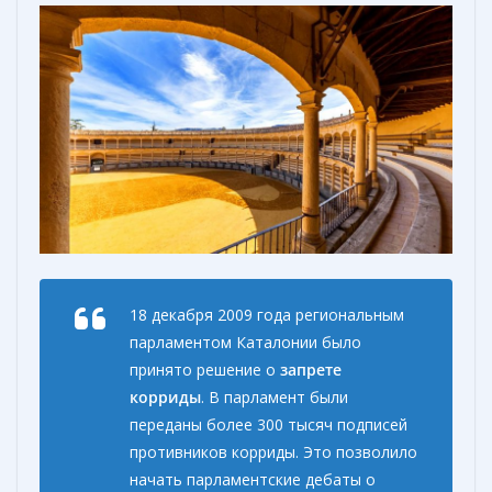
18 декабря 2009 года региональным
парламентом Каталонии было
принято решение о
запрете
корриды
. В парламент были
переданы более 300 тысяч подписей
противников корриды. Это позволило
начать парламентские дебаты о