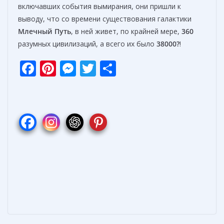
включавших события вымирания, они пришли к
выводу, что со времени существования галактики
Млечный Путь
, в ней живет, по крайней мере,
360
разумных цивилизаций, а всего их было
38000?
!
F
Pi
M
T
О
ac
nt
e
w
т
e
er
ss
itt
п
b
e
e
er
р
o
st
n
а
o
g
в
k
er
и
т
ь