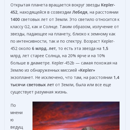
Открытая планета вращается вокруг звезды
Kepler-
452
, находящейся в созвездии
Лебедя
, на расстоянии
1400
световых лет от Земли. Это светило относится к
классу G2, как и Солнце. Таким образом, излучение от
звезды, падающее на планету, близко к земному как
по интенсивности, так и по спектру. Возраст Kepler-
452 около
6 млрд.
лет
, то есть эта звезда на
1,5
млрд. лет старее Солнца, на 20% ярче и на 10%
больше в диаметре. Kepler-452b — самая похожая на
Землю из обнаруженных миссией «
Kepler»
экзопланет. Не исключено, что там, на расстоянии
1,4
тысячи световых лет
от Земли, была или все еще
существует разумная жизнь.
По
мнени
ю
ведущ