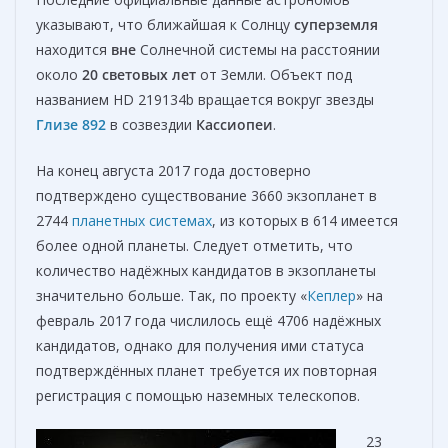
указывают, что ближайшая к Солнцу
суперземля
находится
вне
Солнечной системы на расстоянии
около
20 световых лет
от Земли. Объект под
названием HD 219134b вращается вокруг звезды
Глизе 892
в созвездии
Кассиопеи
.
На конец августа 2017 года достоверно
подтверждено существование 3660 экзопланет в
2744
планетных системах
, из которых в 614 имеется
более одной планеты
. Следует отметить, что
количество надёжных кандидатов в экзопланеты
значительно больше. Так, по проекту «
Кеплер
» на
февраль 2017 года числилось ещё 4706 надёжных
кандидатов
, однако для получения ими статуса
подтверждённых планет требуется их повторная
регистрация с помощью наземных телескопов.
23