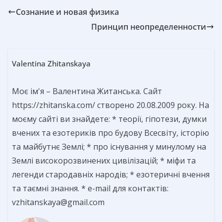
Сознание и новая физика
Принцип неопределенности
Valentina Zhitanskaya
Моє ім'я – Валентина Житанська. Сайт
https://zhitanska.com/ створено 20.08.2009 року. На
моєму сайті ви знайдете: * теорії, гіпотези, думки
вчених та езотериків про будову Всесвіту, історію
та майбутнє Землі; * про існування у минулому на
Землі високорозвинених цивілізацій; * міфи та
легенди стародавніх народів; * езотеричні вчення
та таємні знання. * e-mail для контактів:
vzhitanskaya@gmail.com