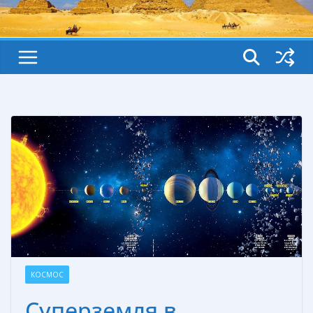
КОСМОС
Суперземля в