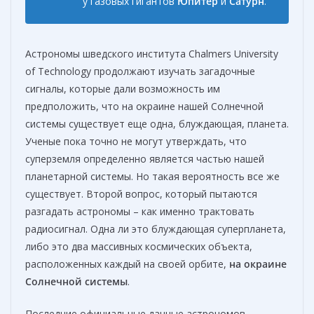
у газовых гигантов
Юпитер
и
Сатурн
.
Астрономы шведского института Chalmers University
of Technology продолжают изучать загадочные
сигналы, которые дали возможность им
предположить, что на окраине нашей Солнечной
системы существует еще одна, блуждающая, планета.
Ученые пока точно не могут утверждать, что
суперземля определенно является частью нашей
планетарной системы. Но такая вероятность все же
существует. Второй вопрос, который пытаются
разгадать астрономы – как именно трактовать
радиосигнал. Одна ли это блуждающая суперпланета,
либо это два массивных космических объекта,
расположенных каждый на своей орбите,
на окраине
Солнечной системы
.
Последние официальные данные астрономов