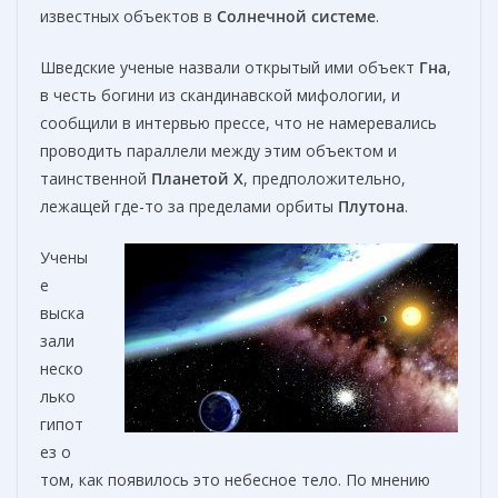
известных объектов в
Солнечной системе
.
Шведские ученые назвали открытый ими объект
Гна
,
в честь богини из скандинавской мифологии, и
сообщили в интервью прессе, что не намеревались
проводить параллели между этим объектом и
таинственной
Планетой X
, предположительно,
лежащей где-то за пределами орбиты
Плутона
.
Учены
е
выска
зали
неско
лько
гипот
ез о
том, как появилось это небесное тело. По мнению