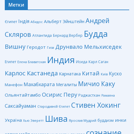
Метки
Андрей
Індія
Альберт Эйнштейн
Єгипет
Абидос
Будда
Скляров
Атлантида
Бернард Вербер
Вишну
Друнвало Мельхиседек
Геродот
Гиза
Индия
Египет
Исида
Карл Саган
Елена Блаватская
Карлос Кастанеда
Китай
Куско
Карнатака
Київ
Мичио Каку
Махабхарата
Мегалиты
Манефон
Перу
Осирис
Ольянтайтамбо
Раджастхан
Рамаяна
Стивен Хокинг
Саксайуаман
Стародавній Єгипет
Шива
Україна
инки
буддизм
Ярослав Мудрий
Хью Эверетт
сознание