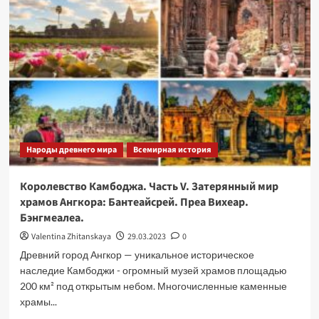
Народы древнего мира
Всемирная история
Королевство Камбоджа. Часть V. Затерянный мир
храмов Ангкора: Бантеайсрей. Преа Вихеар.
Бэнгмеалеа.
Valentina Zhitanskaya
29.03.2023
0
Древний город Ангкор — уникальное историческое
наследие Камбоджи - огромный музей храмов площадью
200 км² под открытым небом. Многочисленные каменные
храмы...