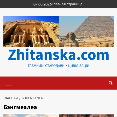
Перейти
Главная страница
07.08.2026
к
содержимому
Zhitanska.com
ТАЄМНИЦІ СТАРОДАВНІХ ЦИВІЛІЗАЦІЙ
Основное
меню
ГЛАВНАЯ
БЭНГМЕАЛЕА
Бэнгмеалеа