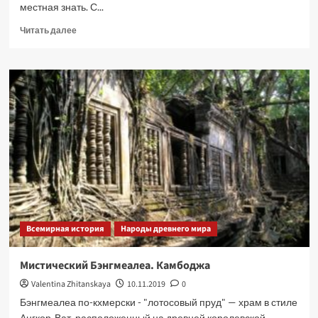
местная знать. С...
Прочитать
Читать далее
больше
о
Храм
Байон
–
лица
Ангкора
Всемирная история
Народы древнего мира
Мистический Бэнгмеалеа. Камбоджа
Valentina Zhitanskaya
10.11.2019
0
Бэнгмеалеа по-кхмерски - "лотосовый пруд" — храм в стиле
Ангкор-Ват, расположенный на древней королевской