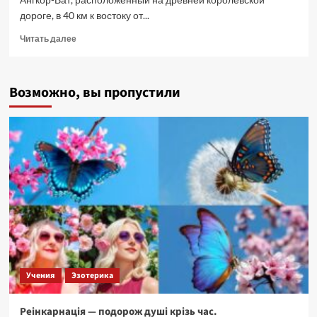
дороге, в 40 км к востоку от...
Прочитать
Читать далее
больше
о
Мистический
Возможно, вы пропустили
Бэнгмеалеа.
Камбоджа
Учения
Эзотерика
Реінкарнація — подорож душі крізь час.