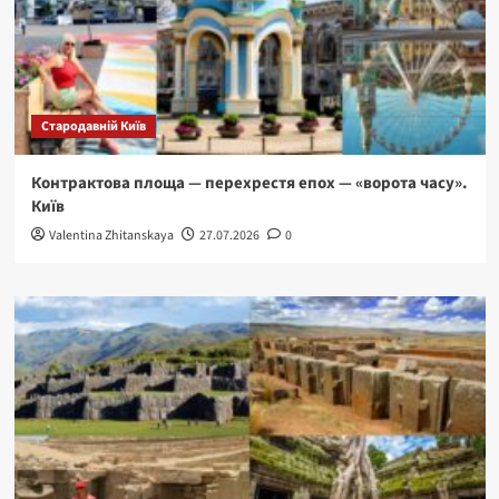
Стародавній Київ
Контрактова площа — перехрестя епох — «ворота часу».
Київ
Valentina Zhitanskaya
27.07.2026
0