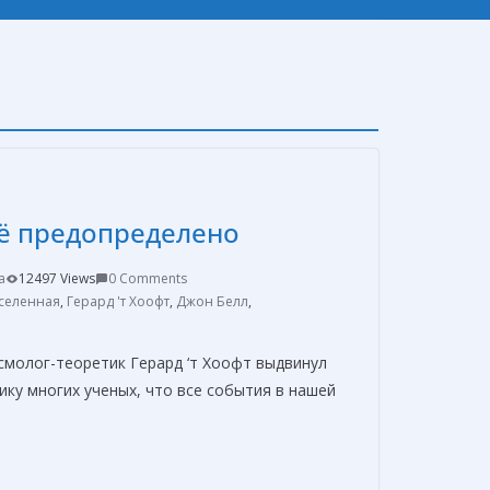
сё предопределено
a
12497 Views
0 Comments
селенная
,
Герард 'т Хоофт
,
Джон Белл
,
смолог-теоретик Герард ‘т Хоофт выдвинул
ку многих ученых, что все события в нашей
О