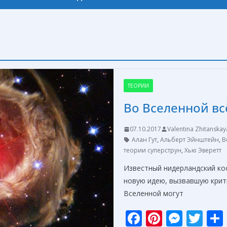
ТЕОРИИ
Во Вселенной в
07.10.2017
Valentina Zhitanskay
Алан Гут
,
Альберт Эйнштейн
,
В
теории суперструн
,
Хью Эверетт
Известный нидерландский ко
новую идею, вызвавшую крити
Вселенной могут
F
Pi
M
T