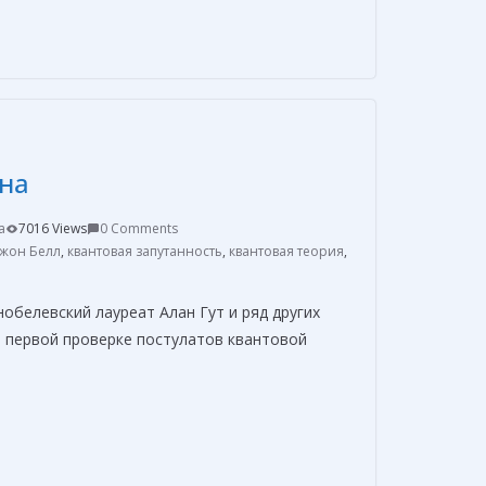
т
п
р
а
в
на
и
т
a
7016 Views
0 Comments
ь
жон Белл
,
квантовая запутанность
,
квантовая теория
,
нобелевский лауреат Алан Гут и ряд других
о первой проверке постулатов квантовой
О
т
п