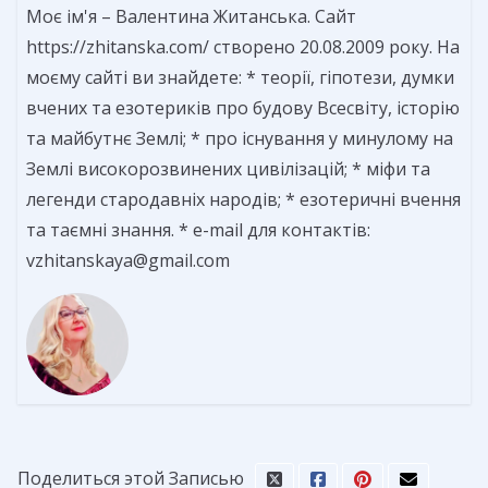
Моє ім'я – Валентина Житанська. Сайт
https://zhitanska.com/ створено 20.08.2009 року. На
моєму сайті ви знайдете: * теорії, гіпотези, думки
вчених та езотериків про будову Всесвіту, історію
та майбутнє Землі; * про існування у минулому на
Землі високорозвинених цивілізацій; * міфи та
легенди стародавніх народів; * езотеричні вчення
та таємні знання. * e-mail для контактів:
vzhitanskaya@gmail.com
Поделиться этой Записью