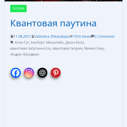
ТЕОРИИ
Квантовая паутина
11.08.2017
Valentina Zhitanskaya
7016 Views
0 Comments
Алан Гут
,
Альберт Эйнштейн
,
Джон Белл
,
квантовая запутанность
,
квантовая теория
,
Мичио Каку
,
Эндрю Фридман