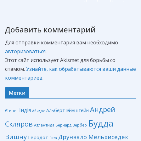
Добавить комментарий
Для отправки комментария вам необходимо
авторизоваться
.
Этот сайт использует Akismet для борьбы со
спамом.
Узнайте, как обрабатываются ваши данные
комментариев
.
Метки
Андрей
Індія
Альберт Эйнштейн
Єгипет
Абидос
Будда
Скляров
Атлантида
Бернард Вербер
Вишну
Друнвало Мельхиседек
Геродот
Гиза