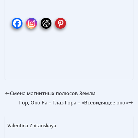
e
er
ss
itt
п
b
e
e
er
р
o
st
n
а
o
g
в
k
er
и
т
ь
Смена магнитных полюсов Земли
Гор, Око Ра – Глаз Гора – «Всевидящее око»
Valentina Zhitanskaya