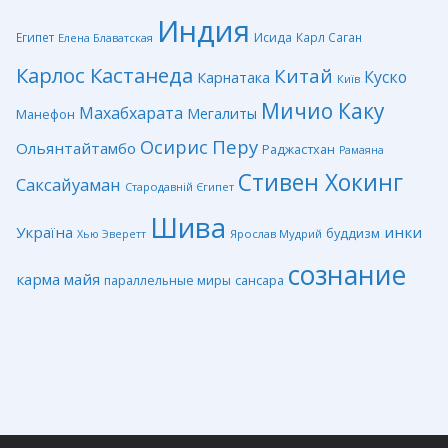
Индия
Египет
Исида
Карл Саган
Елена Блаватская
Карлос Кастанеда
Китай
Куско
Карнатака
Київ
Мичио Каку
Махабхарата
Мегалиты
Манефон
Перу
Осирис
Ольянтайтамбо
Раджастхан
Рамаяна
Стивен Хокинг
Саксайуаман
Стародавній Єгипет
Шива
Україна
инки
буддизм
Ярослав Мудрий
Хью Эверетт
сознание
карма
майя
сансара
параллельные миры