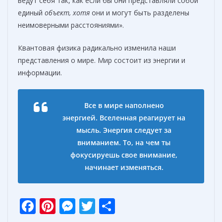
ведут себя так, как если бы они представляли собой
единый
объект, хотя
они и могут быть разделены
неимоверными расстояниями».
Квантовая физика радикально изменила наши
представления о мире. Мир состоит из энергии и
информации.
Все в мире наполнено
энергией.
Вселенная реагирует на
мысль.
Энергия следует за
вниманием.
То, на чем ты
фокусируешь свое внимание,
начинает изменяться.
F
Pi
M
T
О
ac
nt
e
w
т