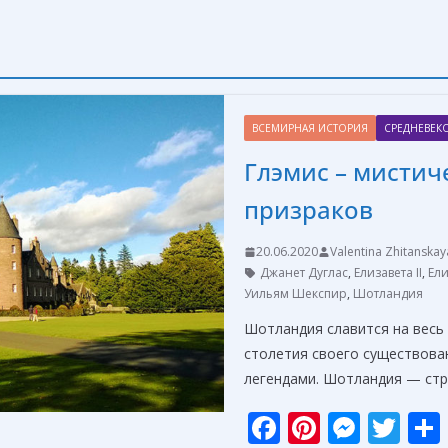
ВСЕМИРНАЯ ИСТОРИЯ
СРЕДНЕВЕК
Глэмис – мистич
призраков
20.06.2020
Valentina Zhitanskay
Джанет Дуглас
,
Елизавета II
,
Ели
Уильям Шекспир
,
Шотландия
Шотландия славится на весь
столетия своего существова
легендами. Шотландия — ст
F
Pi
M
T