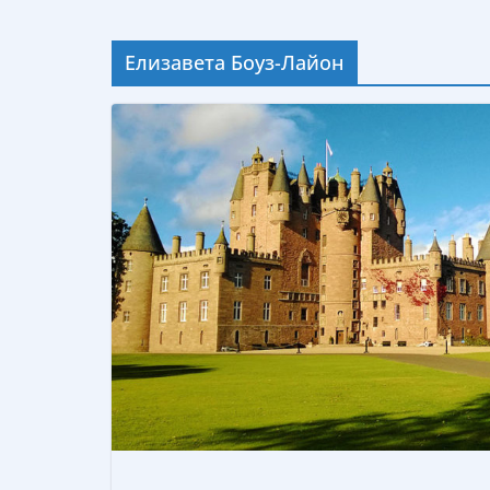
Елизавета Боуз-Лайон