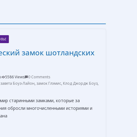
ОВЬЕ
еский замок шотландских
a
5586 Views
0 Comments
завета Боуз-Лайон
,
замок Глэмис
,
Клод Джордж Боуз
,
 мир старинными замками, которые за
ния обросли многочисленными историями и
рана
О