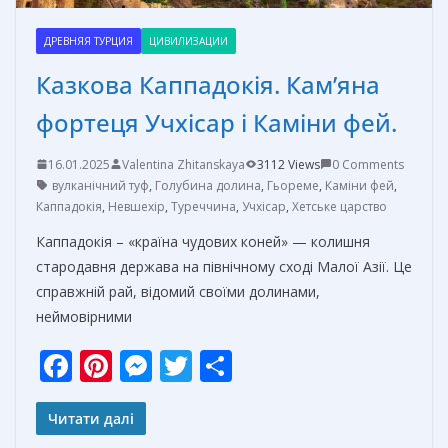
ДРЕВНЯЯ ТУРЦИЯ
ЦИВИЛИЗАЦИИ
Казкова Каппадокія. Кам’яна
фортеця Учхісар і Каміни фей.
16.01.2025
Valentina Zhitanskaya
3112 Views
0 Comments
вулканічний туф
,
Голубина долина
,
Гьореме
,
Каміни фей
,
Каппадокія
,
Невшехір
,
Туреччина
,
Учхісар
,
Хетське царство
Каппадокія – «країна чудових коней» — колишня
стародавня держава на північному сході Малої Азії. Це
справжній рай, відомий своїми долинами,
неймовірними
F
Pi
M
T
О
ac
nt
e
w
т
e
er
ss
itt
п
Читати далі