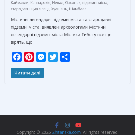
Каймакли
,
Каппадокія
,
Непал
,
Озконак
,
підземні міста
,
стародавні цивілізаціі
,
Хуашань
,
Шамбала
Містичні легендарні підземні міста та стародавні
підземні міста, виявлені археологами Містичні
легендарні підземні міста Містики Тибету все ще
вірять, що
F
Pi
M
T
О
ac
nt
e
w
т
e
er
ss
itt
п
Читати далі
b
e
e
er
р
o
st
n
а
o
g
в
k
er
и
т
ь
Copyright © 2026
Zhitanska.com
. All rights reserved.