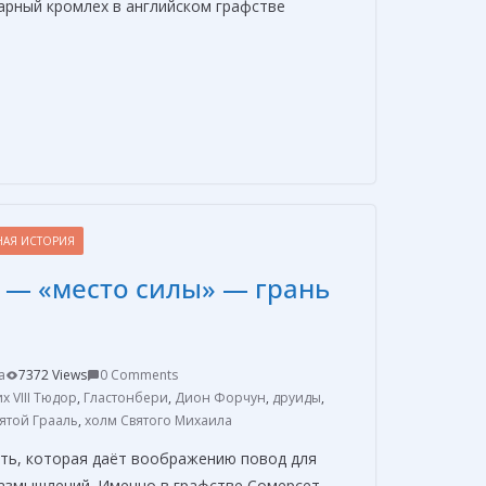
арный кромлех в английском графстве
О
т
п
р
а
НАЯ ИСТОРИЯ
в
 — «место силы» — грань
и
т
ь
a
7372 Views
0 Comments
х VIII Тюдор
,
Гластонбери
,
Дион Форчун
,
друиды
,
ятой Грааль
,
холм Святого Михаила
ть, которая даёт воображению повод для
 размышлений. Именно в графстве Сомерсет