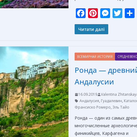
F
Pi
M
T
ac
nt
e
w
e
er
ss
itt
Читати далі
b
e
e
er
o
st
n
ВСЕМИРНАЯ ИСТОРИЯ
СРЕДНЕВЕК
o
g
Ронда — древний
k
er
Андалусии
16.09.2019
Valentina Zhitanskay
Андалусия
,
Гуадалевин
,
Катало
Франсиско Ромеро
,
Эль Тайо
Ронда — один из самых древ
многочисленные археологиче
финикийцев, Карфагена и