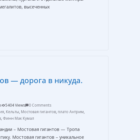
 мегалитов, высеченных
О
т
п
р
а
в
ов — дорога в никуда.
и
т
ь
a
5404 Views
0 Comments
ия
,
Кельты
,
Мостовая гигантов
,
плато Антрим
,
в
,
Финн Мак Кумал
ландии – Мостовая гигантов — Тропа
тику. Мостовая гигантов – уникальное