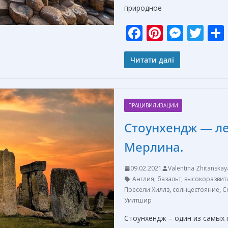
природное
F
Pi
M
T
ac
nt
e
w
e
er
ss
itt
Читати далі
b
e
e
er
o
st
n
ПРАЦИВИЛИЗАЦИИ
o
g
Стоунхендж — л
k
er
Мерлина.
09.02.2021
Valentina Zhitanskay
Англия
,
базальт
,
высокоразвит
Пресели Хиллз
,
солнцестояние
,
С
Уилтшир
Стоунхендж – один из самых 