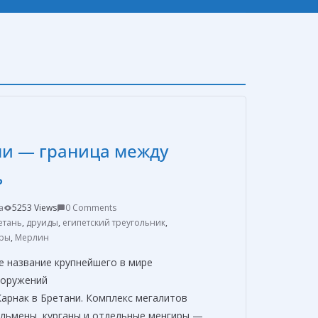
ни — граница между
ь
a
5253 Views
0 Comments
етань
,
друиды
,
египетский треугольник
,
ры
,
Мерлин
е название крупнейшего в мире
ооружений
арнак в Бретани. Комплекс мегалитов
ольмены, курганы и отдельные менгиры —