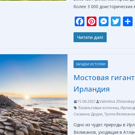
более 3 000 доисторических
F
Pi
M
T
ac
nt
e
w
e
er
ss
itt
Читати далі
b
e
e
er
o
st
n
ЗАГАДКИ ИСТОРИИ
o
g
Мостовая гигант
k
er
Ирландия
15.06.2021
Valentina Zhitanskay
базальтовые колонны
,
Ирланд
Сюзанна Друри
,
Тропа Великано
Одно из чудес природы в Ир
Великанов, уходящая в Атлан