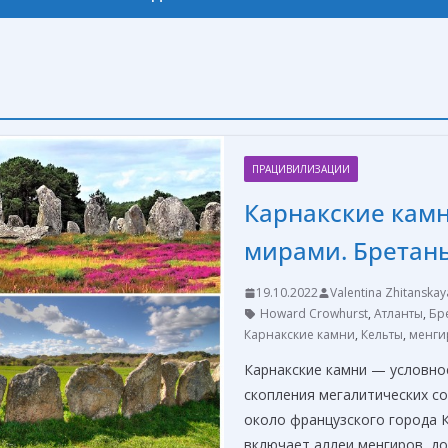
ПРАЦИВИЛИЗАЦИИ
Карнакские кам
мирами. Бретан
19.10.2022
Valentina Zhitanskay
Howard Crowhurst
,
Атланты
,
Бр
Карнакские камни
,
Кельты
,
менги
Карнакские камни — условно
скопления мегалитических с
около французского города К
включает аллеи менгиров, д