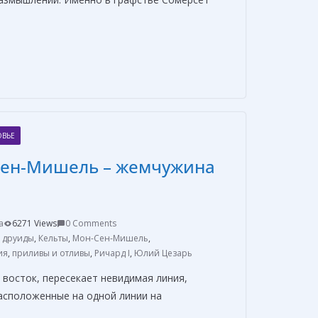
О
т
п
р
а
ОВЬЕ
в
Сен-Мишель – жемчужина
и
т
ь
a
6271 Views
0 Comments
,
друиды
,
Кельты
,
Мон-Сен-Мишель
,
ия
,
приливы и отливы
,
Ричард I
,
Юлий Цезарь
а восток, пересекает невидимая линия,
асположенные на одной линии на