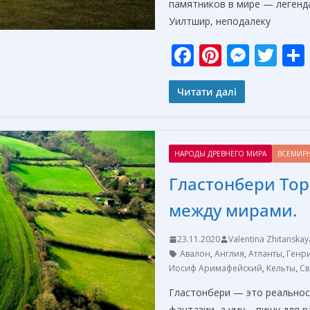
памятников в мире — легенд
Уилтшир, неподалеку
F
Pi
M
T
ac
nt
e
w
e
er
ss
itt
Читати далі
b
e
e
er
o
st
n
НАРОДЫ ДРЕВНЕГО МИРА
ВСЕМИР
o
g
Гластонбери Тор
k
er
между мирами.
23.11.2020
Valentina Zhitanskay
Авалон
,
Англия
,
Атланты
,
Генри
Иосиф Аримафейский
,
Кельты
,
Св
Гластонбери — это реальнос
фантазии, а уму – пищу для