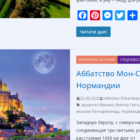
F
Pi
M
T
ac
nt
e
w
e
er
ss
itt
Читати далі
b
e
e
er
o
st
n
ВСЕМИРНАЯ ИСТОРИЯ
СРЕДНЕВЕК
o
g
Аббатство Мон-
k
er
Нормандии
22.06.2020
Valentina Zhitanskay
архангел Михаил
,
Виктор Гюго
монахи-бенедиктинцы
,
Норманд
Западную Европу, с севера н
соединяющая три святыни, р
расстоянии 1000 км друг от