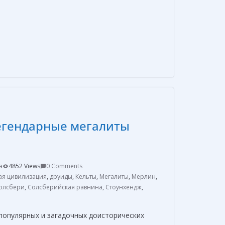
О
т
п
р
а
в
егендарные мегалиты
и
т
ь
a
4852 Views
0 Comments
ая цивилизация
,
друиды
,
Кельты
,
Мегалиты
,
Мерлин
,
олсбери
,
Солсберийская равнина
,
Стоунхендж
,
популярных и загадочных доисторических