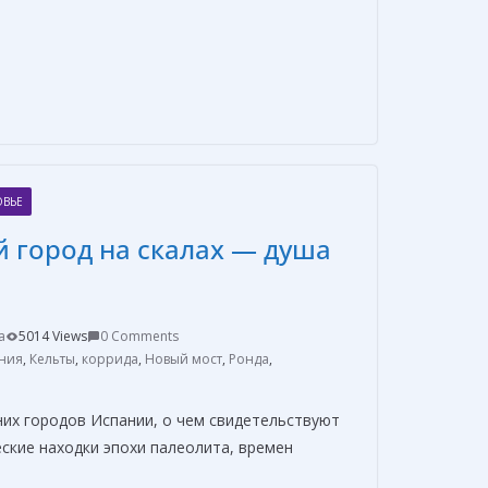
О
т
п
р
а
ОВЬЕ
в
 город на скалах — душа
и
т
ь
a
5014 Views
0 Comments
ния
,
Кельты
,
коррида
,
Новый мост
,
Ронда
,
них городов Испании, о чем свидетельствуют
ские находки эпохи палеолита, времен