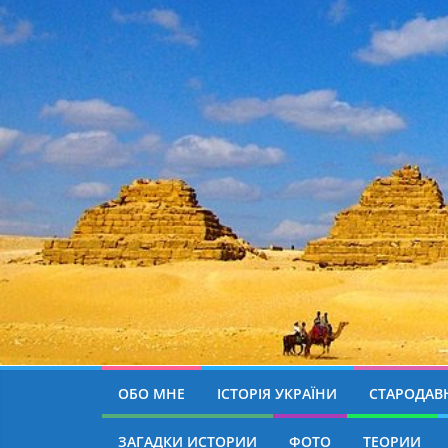
ОБО МНЕ
ІСТОРІЯ УКРАЇНИ
СТАРОДАВН
ЗАГАДКИ ИСТОРИИ
ФОТО
ТЕОРИИ