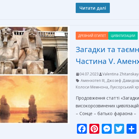
ac
nt
e
w
e
er
ss
itt
Читати далі
b
e
e
er
o
st
n
ДРЕВНИЙ ЕГИПЕТ
ЦИВИЛИЗАЦИИ
o
g
Загадки та таєм
k
er
Частина V. Аменх
04.07.2023
Valentina Zhitanskay
Аменхотеп III
,
Джозеф Давидов
Колоси Мемнона
,
Луксорський х
Продовження статті «Загадки
високорозвинених цивілізац
– Сонце – батько фараона –
F
Pi
M
T
ac
nt
e
w