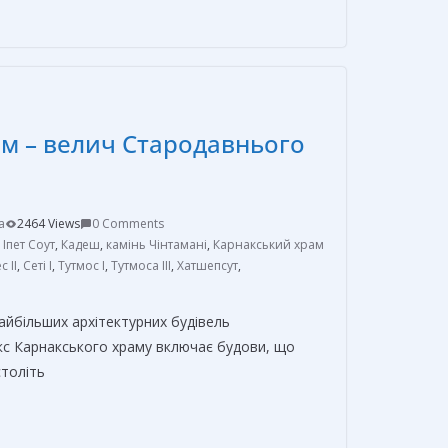
п
р
а
в
м – велич Стародавнього
и
т
ь
a
2464 Views
0 Comments
,
Іпет Соут
,
Кадеш
,
камінь Чінтамані
,
Карнакський храм
 II
,
Сеті I
,
Тутмос I
,
Тутмоса III
,
Хатшепсут
,
айбільших архітектурних будівель
кс Карнакського храму включає будови, що
століть
О