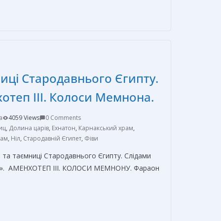
т
п
р
а
в
ниці Стародавнього Єгипту.
и
т
отеп ІІІ. Колоси Мемнона.
ь
a
4059 Views
0 Comments
иц
,
Долина царів
,
Ехнатон
,
Карнакський храм
,
рам
,
Ніл
,
Стародавній Єгипет
,
Фіви
 та таємниці Стародавнього Єгипту. Слідами
ій». АМЕНХОТЕП ІІІ. КОЛОСИ МЕМНОНУ. Фараон
О
т