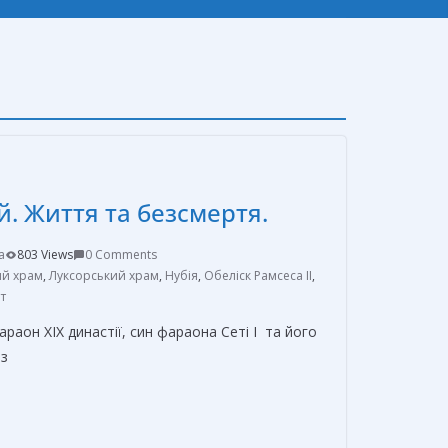
й. Життя та безсмертя.
a
803 Views
0 Comments
ий храм
,
Луксорський храм
,
Нубія
,
Обеліск Рамсеса II
,
т
араон XIX династії, син фараона Сеті I та його
 з
О
т