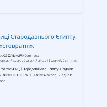
п
р
а
в
ниці Стародавнього Єгипту.
и
т
 «стовратні».
ь
a
2662 Views
0 Comments
сорський храм
,
обеліски
,
Рамсес II Великий
,
Сеті I
,
Фіви
 та таємниці Стародавнього Єгипту. Слідами
». ФІВИ «СТОВРАТНІ» Фіви (Луксор) – одне із
ього
О
т