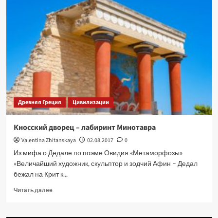
Древняя Греция
Цивилизации
Кносский дворец – лабиринт Минотавра
Valentina Zhitanskaya
02.08.2017
0
Из мифа о Дедале по поэме Овидия «Метаморфозы»
«Величайший художник, скульптор и зодчий Афин – Дедал
бежал на Крит к...
Прочитать
Читать далее
больше
о
Кносский