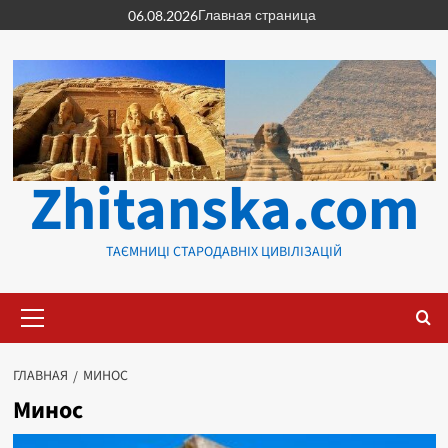
Перейти
Главная страница
06.08.2026
к
содержимому
Zhitanska.com
ТАЄМНИЦІ СТАРОДАВНІХ ЦИВІЛІЗАЦІЙ
Основное
меню
ГЛАВНАЯ
МИНОС
Минос