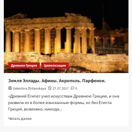
дворец
–
лабиринт
Минотавра
Древняя Греция
Цивилизации
Земля Эллады. Афины. Акрополь. Парфенон.
Valentina Zhitanskaya
27.07.2017
0
«Древний Египет учил искусствам Древнюю Грецию, и она
развила их в более изысканные формы, но без Египта
Греция, возможно, никогда...
Прочитать
Читать далее
больше
о