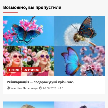
Земля
Возможно, вы пропустили
Эллады.
Афины.
Акрополь.
Парфенон.
Учения
Эзотерика
Реінкарнація — подорож душі крізь час.
Valentina Zhitanskaya
06.08.2026
0