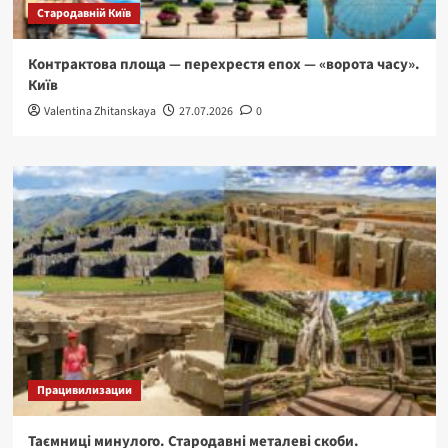
Стародавній Київ
Контрактова площа — перехрестя епох — «ворота часу».
Київ
Valentina Zhitanskaya
27.07.2026
0
Працивилизации
Таємниці минулого. Стародавні металеві скоби.