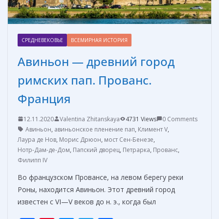
СРЕДНЕВЕКОВЬЕ
ВСЕМИРНАЯ ИСТОРИЯ
Авиньон — древний город
римских пап. Прованс.
Франция
12.11.2020
Valentina Zhitanskaya
4731 Views
0 Comments
Авиньон
,
авиньонское пленение пап
,
Климент V
,
Лаура де Нов
,
Морис Дрюон
,
мост Сен-Бенезе
,
Нотр-Дам-де-Дом
,
Папский дворец
,
Петрарка
,
Прованс
,
Филипп IV
Во французском Провансе, на левом берегу реки
Роны, находится Авиньон. Этот древний город
известен с VI—V веков до н. э., когда был