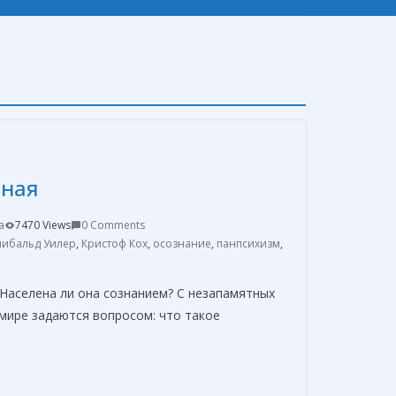
нная
a
7470 Views
0 Comments
ибальд Уилер
,
Кристоф Кох
,
осознание
,
панпсихизм
,
 Населена ли она сознанием? C незапамятных
мире задаются вопросом: что такое
О
т