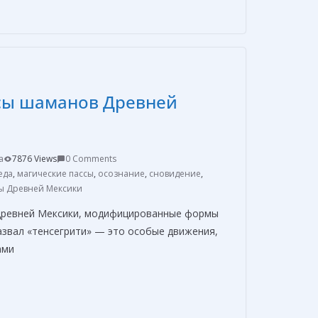
п
р
а
в
сы шаманов Древней
и
т
ь
a
7876 Views
0 Comments
еда
,
магические пассы
,
осознание
,
сновидение
,
 Древней Мексики
Древней Мексики, модифицированные формы
азвал «тенсегрити» — это особые движения,
ами
О
т