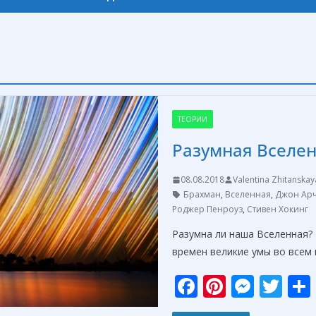
ТЕОРИИ
Разумная Вселе
08.08.2018
Valentina Zhitanskay
Брахман
,
Вселенная
,
Джон Арч
Роджер Пенроуз
,
Стивен Хокинг
Разумна ли наша Вселенная?
времен великие умы во всем 
F
Pi
M
T
ac
nt
e
w