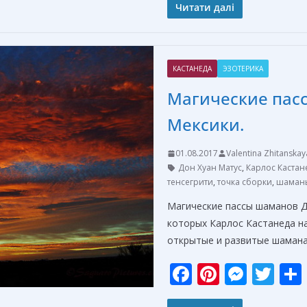
e
er
ss
itt
Читати далі
b
e
e
er
o
st
n
КАСТАНЕДА
ЭЗОТЕРИКА
o
g
Магические пас
k
er
Мексики.
01.08.2017
Valentina Zhitanskay
Дон Хуан Матус
,
Карлос Кастан
тенсегрити
,
точка сборки
,
шаманы
Магические пассы шаманов 
которых Карлос Кастанеда н
открытые и развитые шаман
F
Pi
M
T
ac
nt
e
w