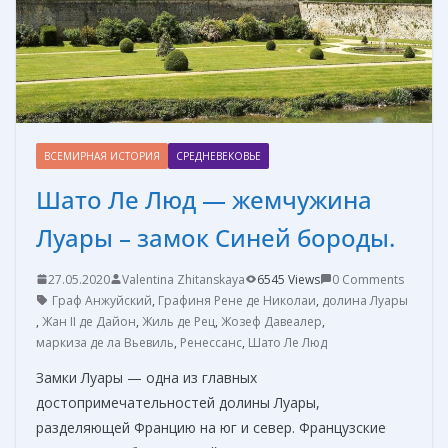
т
ь
ВСЕМИРНАЯ ИСТОРИЯ
СРЕДНЕВЕКОВЬЕ
Шато Ле Люд — жемчужина
Луары – замок Синей бороды.
27.05.2020
Valentina Zhitanskaya
6545 Views
0 Comments
Граф Анжуйский
,
Графиня Рене де Николаи
,
долина Луары
,
Жан II де Дайон
,
Жиль де Рец
,
Жозеф Давеалер
,
маркиза де ла Вьевиль
,
Ренессанс
,
Шато Ле Люд
Замки Луары — одна из главных
достопримечательностей долины Луары,
разделяющей Францию на юг и север. Французские