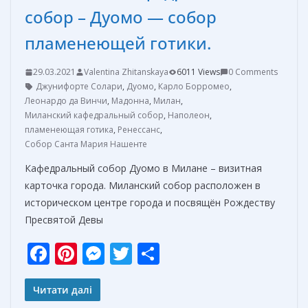
собор – Дуомо — собор
пламенеющей готики.
29.03.2021
Valentina Zhitanskaya
6011 Views
0 Comments
Джунифорте Солари
,
Дуомо
,
Карло Борромео
,
Леонардо да Винчи
,
Мадонна
,
Милан
,
Миланский кафедральный собор
,
Наполеон
,
пламенеющая готика
,
Ренессанс
,
Собор Санта Мария Нашенте
Кафедральный собор Дуомо в Милане – визитная
карточка города. Миланский собор расположен в
историческом центре города и посвящён Рождеству
Пресвятой Девы
F
Pi
M
T
О
ac
nt
e
w
т
e
er
ss
itt
п
Читати далі