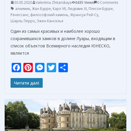
30.05.2020
Valentina Zhitanskaya
6435 Views
0 Comments
алхимик
,
Жан Бурре
,
Карл VII
,
Людовик XI
,
Плесси-Бурре
,
Ренессанс
,
философский камень
,
Франсуа Рей-Су
,
Шарль Перро
,
Эжен Канселье
Один из самых красивых и наиболее хорошо
сохранившихся замков в долине Луары, входящим в
список объектов Всемирного наследия ЮНЕСКО,
является
F
Pi
M
T
О
ac
nt
e
w
т
e
er
ss
itt
п
Читати далі
b
e
e
er
р
o
st
n
а
o
g
в
k
er
и