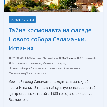
ЗАГАДКИ ИСТОРИИ
Тайна космонавта на фасаде
Нового собора Саламанки.
Испания
02.08.2021
Valentina Zhitanskaya
8822 Views
0 Comments
Испания
,
космонавт
,
Мигель Ромеро
,
Новый собор в Саламанке
,
Ренессанс
,
Саламанка
,
Фердинанд V Кастильский
Древний город Саламанка находится в западной
части Испании. Это важный культурно-исторический
центр страны, который с 1985-го года стал частью
Всемирного