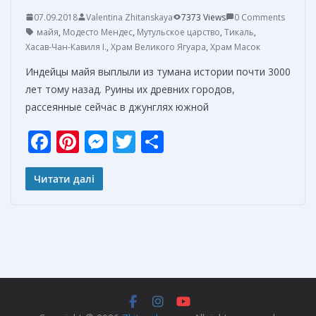
07.09.2018
Valentina Zhitanskaya
7373 Views
0 Comments
майя
,
Модесто Мендес
,
Мутульское царство
,
Тикаль
,
Хасав-Чан-Кавиля I.
,
Храм Великого Ягуара
,
Храм Масок
Индейцы майя выплыли из тумана истории почти 3000
лет тому назад. Руины их древних городов,
рассеянные сейчас в джунглях южной
F
Pi
M
T
О
ac
nt
e
w
т
e
er
ss
itt
п
Читати далі
b
e
e
er
р
o
st
n
а
o
g
в
k
er
и
т