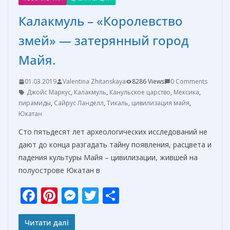
Калакмуль – «Королевство
змей» — затерянный город
Майя.
01.03.2019
Valentina Zhitanskaya
8286 Views
0 Comments
Джойс Маркус
,
Калакмуль
,
Канульское царство
,
Мексика
,
пирамиды
,
Сайрус Ланделл
,
Тикаль
,
цивилизация майя
,
Юкатан
Сто пятьдесят лет археологических исследований не
дают до конца разгадать тайну появления, расцвета и
падения культуры Майя – цивилизации, жившей на
полуострове Юкатан в
F
Pi
M
T
О
ac
nt
e
w
т
e
er
ss
itt
п
Читати далі