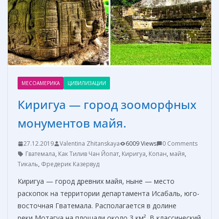
k
er
и
т
ь
МЕСОАМЕРИКА
ЦИВИЛИЗАЦИИ
Киригуа — город зооморфных
монументов майя.
27.12.2019
Valentina Zhitanskaya
6009 Views
0 Comments
Гватемала
,
Как Тилив Чан Йопат
,
Киригуа
,
Копан
,
майя
,
Тикаль
,
Фредерик Казервуд
Киригуа — город древних майя, ныне — место
раскопок на территории департамента Исабаль, юго-
восточная Гватемала. Располагается в долине
реки Мотагуа на площади около 3 км². В классический