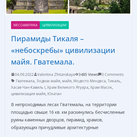
МЕСОАМЕРИКА
ЦИВИЛИЗАЦИИ
Пирамиды Тикаля –
«небоскребы» цивилизации
майя. Гватемала.
04.09.2022
Valentina Zhitanskaya
3485 Views
0 Comments
Гватемала
,
Зодиак майя
,
майя
,
Модесто Мендеса
,
Тикаль
,
Хасав-Чан-Кавиль I
,
Храм Великого Ягуара
,
Храм Масок
,
цивилизация майя
,
Юкатан
В непроходимых лесах Гватемалы, на территории
площадью свыше 16 кв. км раскинулись бесчисленные
руины каменных дворцов, пирамид, храмов,
образующих причудливые архитектурные