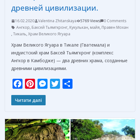
древней цивилизации.
16.02.2020
Valentina Zhitanskaya
5769 Views
0 Comments
Ангкор
,
Баксей Тьямгкронг
,
Кукулькан
,
майя
,
Правен Мохан
,
Тикаль
,
Храм Великого Ягуара
Храм Великого Ягуара в Тикале (Гватемала) и
индуистский храм Баксей Тьямгкронг (комплекс
Ангкор в Камбодже) — два древних храма, созданные
древними цивилизациями.
F
Pi
M
T
О
ac
nt
e
w
т
e
er
ss
itt
п
Читати далі
b
e
e
er
р
o
st
n
а
o
g
в