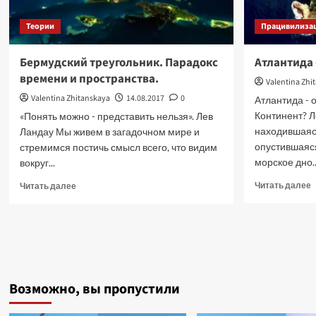
Теории
Працивилиза
Бермудский треугольник. Парадокс
Атлантида
времени и пространства.
Valentina Zhi
Valentina Zhitanskaya
14.08.2017
0
Атлантида - 
Континент? Л
«Понять можно - представить нельзя». Лев
находившаяся
Ландау Мы живем в загадочном мире и
опустившаяся
стремимся постичь смысл всего, что видим
морское дно..
вокруг...
П
Прочитать
Читать далее
Читать далее
б
больше
о
о
А
Бермудский
треугольник.
н
Парадокс
времени
и
и
Возможно, вы пропустили
н
пространства.