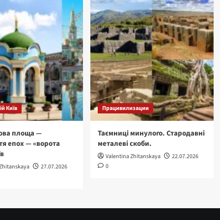
й Київ
Працивилизации
ова площа —
Таємниці минулого. Стародавні
тя епох — «ворота
металеві скоби.
їв
Valentina Zhitanskaya
22.07.2026
0
 Zhitanskaya
27.07.2026