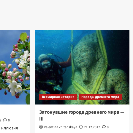
Всемирная история
Народы древнего мира
Затонувшие города древнего мира —
III
8
0
Valentina Zhitanskaya
21.12.2017
0
 иллюзия –