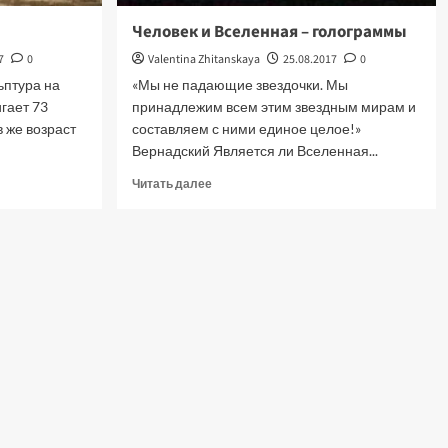
Человек и Вселенная – голограммы
7
0
Valentina Zhitanskaya
25.08.2017
0
ьптура на
«Мы не падающие звездочки. Мы
гает 73
принадлежим всем этим звездным мирам и
в же возраст
составляем с ними единое целое!»
Вернадский Является ли Вселенная...
Прочитать
Читать далее
больше
о
Человек
и
Вселенная
–
голограммы