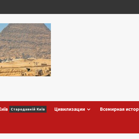
Київ
Цивилизации
Всемирная истор
Стародавній Київ