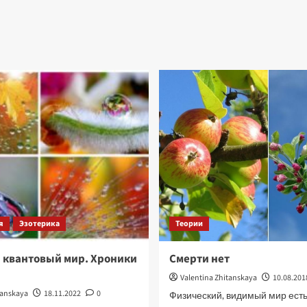
я
Эзотерика
Теории
 квантовый мир. Хроники
Смерти нет
Valentina Zhitanskaya
10.08.201
tanskaya
18.11.2022
0
Физический, видимый мир есть