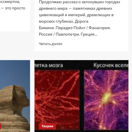
ессмертна,
Продолжаю рассказ о затонувших городах
 — это просто
древнего мира — памятниках древних
цивилизаций и империй, дремлющих в
морских глубинах. Дорога
Бимини. Парадиз-Пойнт / Фанагория.
Россия / Павлопетри. Греция...
Прочитать
Читать далее
больше
о
Затонувшие
города
древнего
мира
—
III
Теории