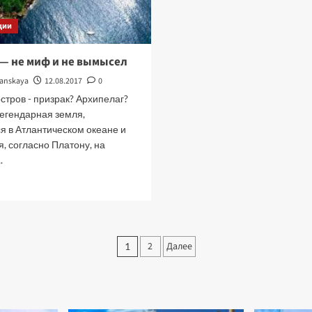
ции
 — не миф и не вымысел
tanskaya
12.08.2017
0
остров - призрак? Архипелаг?
егендарная земля,
 в Атлантическом океане и
, согласно Платону, на
.
рочитать
ольше
тлантида
—
Пагинация
2
Далее
1
е
миф
записей
е
вымысел