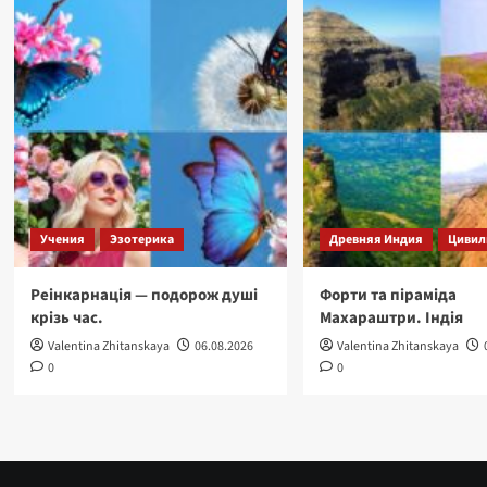
Учения
Эзотерика
Древняя Индия
Цивил
Реінкарнація — подорож душі
Форти та піраміда
крізь час.
Махараштри. Індія
Valentina Zhitanskaya
06.08.2026
Valentina Zhitanskaya
0
0