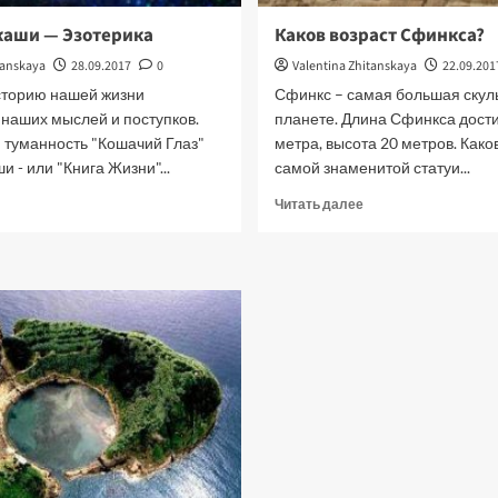
каши — Эзотерика
Каков возраст Сфинкса?
tanskaya
28.09.2017
0
Valentina Zhitanskaya
22.09.201
торию нашей жизни
Сфинкс – самая большая скул
наших мыслей и поступков.
планете. Длина Сфинкса дости
 туманность "Кошачий Глаз"
метра, высота 20 метров. Како
 - или "Книга Жизни"...
самой знаменитой статуи...
рочитать
Прочитать
Читать далее
ольше
больше
о
роники
Каков
каши
возраст
—
Сфинкса?
зотерика