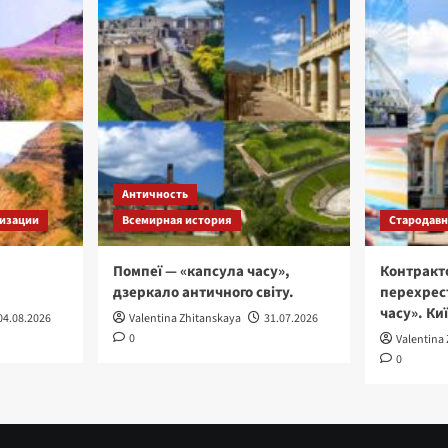
Античность
изации
Всемирная история
Стародавні
Помпеї — «капсула часу»,
Контракт
дзеркало античного світу.
перехрес
часу». Ки
04.08.2026
Valentina Zhitanskaya
31.07.2026
0
Valentina
0