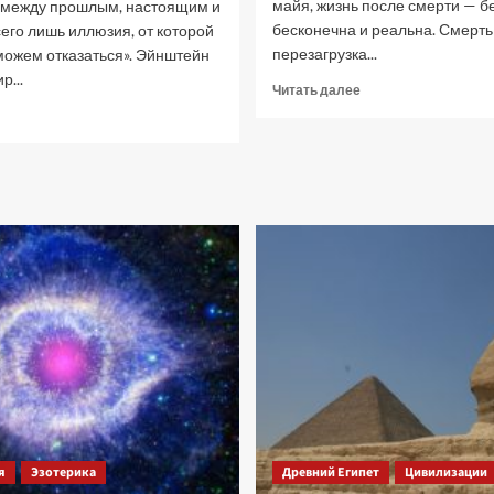
майя, жизнь после смерти — б
 между прошлым, настоящим и
бесконечна и реальна. Смерть
его лишь иллюзия, от которой
перезагрузка...
можем отказаться». Эйнштейн
р...
Прочитать
Читать далее
больше
рочитать
о
ольше
Смерти
нет
ознание
вантовый
ир.
роники
каши
я
Эзотерика
Древний Египет
Цивилизации