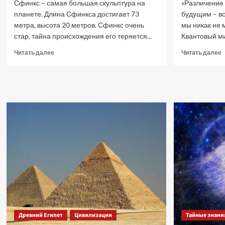
Сфинкс – самая большая скульптура на
«Различение
планете. Длина Сфинкса достигает 73
будущим – вс
метра, высота 20 метров. Сфинкс очень
мы никак не 
стар, тайна происхождения его теряется...
Квантовый ми
Прочитать
П
Читать далее
Читать далее
больше
б
о
о
Головоломки,
С
загадки
и
и
к
тайны
м
Большого
Х
Сфинкса
А
Гизы.
Древний Египет
Цивилизации
Тайные знани