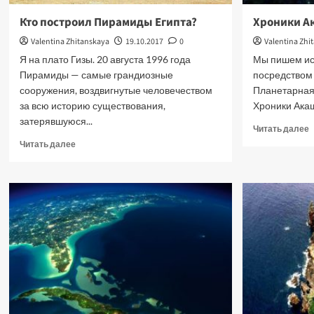
Кто построил Пирамиды Египта?
Хроники А
Valentina Zhitanskaya
19.10.2017
0
Valentina Zhi
Я на плато Гизы. 20 августа 1996 года
Мы пишем ис
Пирамиды — самые грандиозные
посредством 
сооружения, воздвигнутые человечеством
Планетарная
за всю историю существования,
Хроники Акаши
затерявшуюся...
П
Читать далее
б
Прочитать
Читать далее
о
больше
Х
о
А
Кто
построил
Э
Пирамиды
Египта?