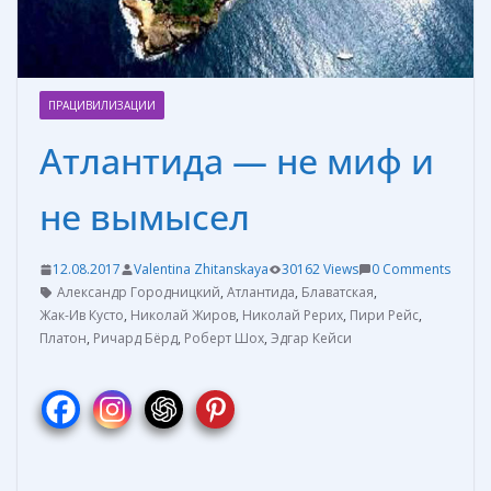
ПРАЦИВИЛИЗАЦИИ
Атлантида — не миф и
не вымысел
12.08.2017
Valentina Zhitanskaya
30162 Views
0 Comments
Александр Городницкий
,
Атлантида
,
Блаватская
,
Жак-Ив Кусто
,
Николай Жиров
,
Николай Рерих
,
Пири Рейс
,
Платон
,
Ричард Бёрд
,
Роберт Шох
,
Эдгар Кейси