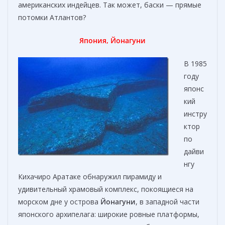
американских индейцев. Так может, баски — прямые
потомки Атлантов?
Япония, Йонагуни
В 1985
году
японс
кий
инстру
ктор
по
дайви
нгу
Кихачиро Аратаке обнаружил пирамиду и
удивительный храмовый комплекс, покоящиеся на
морском дне у острова
Йонагуни
, в западной части
японского архипелага: широкие ровные платформы,