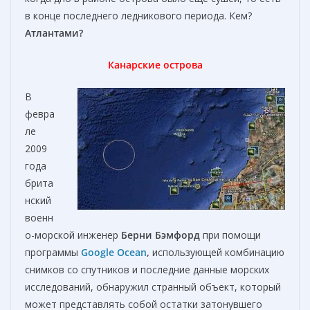
в конце последнего ледникового периода. Кем?
Атлантами?
Канарские острова
В
февра
ле
2009
года
брита
нский
военн
о-морской инженер
Берни Бэмфорд
при помощи
программы
Google Ocean
,
использующей комбинацию
снимков со спутников и последние данные морских
исследований, обнаружил странный объект, который
может представлять собой остатки затонувшего