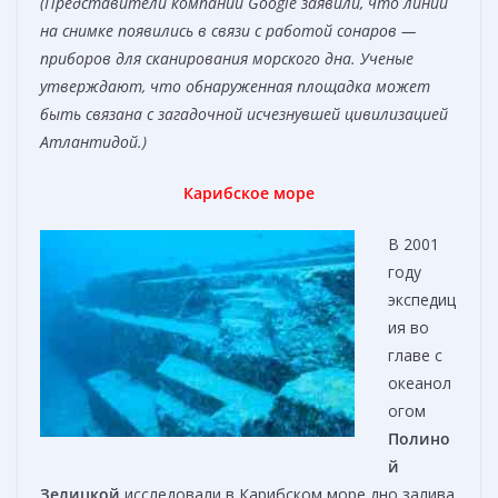
(Представители компании Google заявили, что линии
на снимке появились в связи с работой сонаров —
приборов для сканирования морского дна. Ученые
утверждают, что обнаруженная площадка может
быть связана с загадочной исчезнувшей цивилизацией
Атлантидой.)
Карибское море
В 2001
году
экспедиц
ия во
главе с
океанол
огом
Полино
й
Зелицкой
исследовали в Карибском море дно залива