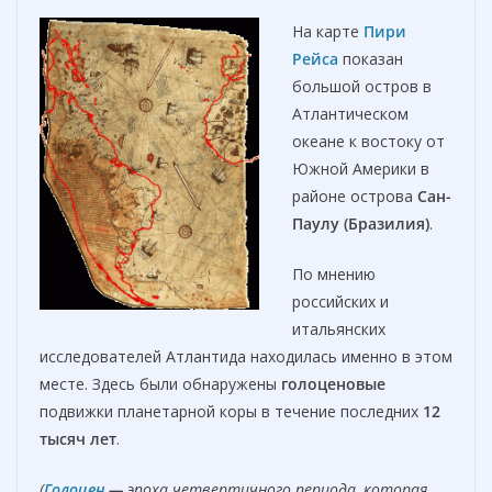
На карте
Пири
Рейса
показан
большой остров в
Атлантическом
океане к востоку от
Южной Америки в
районе острова
Сан-
Паулу (Бразилия)
.
По мнению
российских и
итальянских
исследователей Атлантида находилась именно в этом
месте. Здесь были обнаружены
голоценовые
подвижки планетарной коры в течение последних
12
тысяч лет
.
(
Голоцен
—
эпоха четвертичного периода, которая