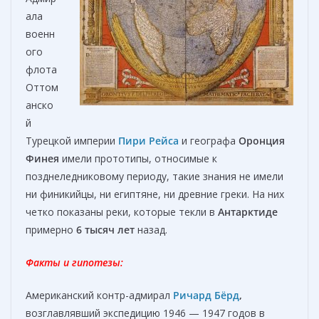
ала
военн
ого
флота
Оттом
анско
й
Турецкой империи
Пири Рейса
и географа
Оронция
Финея
имели прототипы, относимые к
позднеледниковому периоду, такие знания не имели
ни финикийцы, ни египтяне, ни древние греки. На них
четко показаны реки, которые текли в
Антарктиде
примерно
6 тысяч лет
назад.
Факты и гипотезы:
Американский контр-адмирал
Ричард Бёрд
,
возглавлявший экспедицию 1946 — 1947 годов в