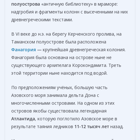
полуострова
«античную библиотеку» в мраморе:
надгробия и фрагменты колонн с высеченными на них
древнегреческими текстами.
В VI веке до н.э. на берегу Керченского пролива, на
Таманском полуострове была расположена
Фанагория
—
крупнейшая древнегреческая колония.
Фанагория была основана на острове ныне не
существующего архипелага Корокондамита. Треть
этой территории ныне находится под водой.
По предположениям учёных, большую часть
Азовского моря занимала дельта Дона с
многочисленными островами. На одном из этих
островов якобы существовала легендарная
Атлантида
, которую поглотило Азовское море в
результате таяния ледников
11-12 тысяч лет
назад.