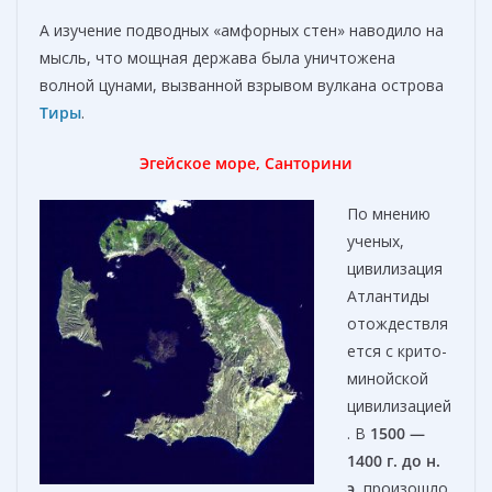
А изучение подводных «амфорных стен» наводило на
мысль, что мощная держава была уничтожена
волной цунами, вызванной взрывом вулкана острова
Тиры
.
Эгейское море, Санторини
По мнению
ученых,
цивилизация
Атлантиды
отождествля
ется с крито-
минойской
цивилизацией
. В
1500 —
1400 г. до н.
э.
произошло