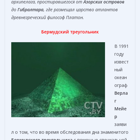
архипелага, простиравшегося от
Азорских
островов
до
Гибралтара,
где размещал царство атлантов
древнегреческий философ Платон.
Бермудский треугольник
В 1991
году
извест
ный
океан
ограф
Верла
г
Мейе
р
заяви
л о том, что во время обследования дна знаменитого
Бермудского треугольника
с помощью специальной