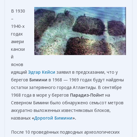
В 1930
–
1940-х
годах
амери
кански
й
яснов
идящий
Эдгар Кейси
заявил в предсказании, что у
берегов
Бимини
в 1968 — 1969 годах будут найдены
остатки затерянного города Атлантиды. В сентябре
1968 года в море у берегов
Парадиз-Пойнт
на
Северном Бимини было обнаружено семьсот метров
аккуратно выложенных известняковых блоков,
названых
«
Дорогой Бимини
».
После 10 проведённых подводных археологических