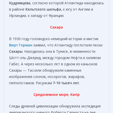
Кудрявцева
, согласно которой Атлантида находилась
в районе
Кельтского шельфа
, к югу от Англии и
Ирландии, к западу от Франции.
Сахара
В 1930 году голландско-немецкий историк и мистик
Вирт Герман
заявил, что Атлантиду поглотили пески
Сахары
. Находилась она в Тунисе, в низменности
Шотт-эль-Джерид, между городом Нефта и заливом
Габес. А через несколько лет в одном из каньонов
Сахары — Тассили обнаружили каменные
изображения слонов, носорогов, жирафов,
гиппопотамов. Рисункам
7-10 тысяч лет
.
Средиземное море, Кипр
Следы древней цивилизации обнаружила экспедиция
американского ученого Роберта Сармаста на дне