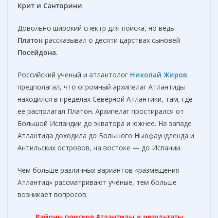
Крит и Санторини
.
Довольно широкий спектр для поиска, но ведь
Платон
рассказывал о десяти царствах сыновей
Посейдона
.
Российский ученый и атлантолог
Николай
Жиров
предполагал, что огромный архипелаг Атлантиды
находился в пределах Северной Атлантики, там, где
ее располагал Платон. Архипелаг простирался от
Большой Исландии до экватора и южнее. На западе
Атлантида доходила до Большого Ньюфаундленда и
Антильских островов, на востоке — до Испании.
Чем больше различных вариантов «размещения
Атлантид» рассматривают учёные, тем больше
возникает вопросов.
Районы поисков Атлантиды и результаты