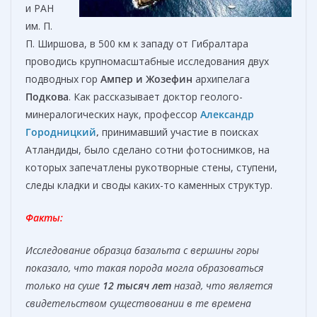
и РАН
им. П.
П. Ширшова, в 500 км к западу от Гибралтара
проводись крупномасштабные исследования двух
подводных гор
Ампер и Жозефин
архипелага
Подкова
. Как рассказывает доктор геолого-
минералогических наук, профессор
Александр
Городницкий
,
принимавший участие в поисках
Атландиды, было сделано сотни фотоснимков, на
которых запечатлены рукотворные стены, ступени,
следы кладки и своды каких-то каменных структур.
Факты:
Исследование образца базальта с вершины горы
показало, что такая порода могла образоваться
только на суше
12 тысяч лет
назад, что является
свидетельством существовании в те времена