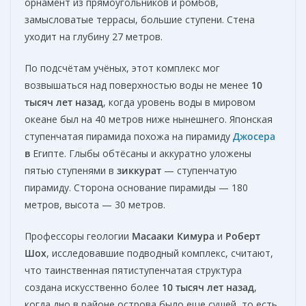
орнамент из прямоугольников и ромбов,
замысловатые террасы, большие ступени. Стена
уходит на глубину 27 метров.
По подсчётам учёных, этот комплекс мог
возвышаться над поверхностью воды не менее
10
тысяч лет назад
, когда уровень воды в мировом
океане был на 40 метров ниже нынешнего. Японская
ступенчатая пирамида похожа на пирамиду
Джосер
а
в
Египте. Глыбы обтёсаны и аккуратно уложены
пятью ступенями в
зиккурат
— ступенчатую
пирамиду. Сторона основание пирамиды — 180
метров, высота — 30 метров.
Профессоры геологии
Масааки Кимура
и
Роберт
Шох
, исследовавшие подводный комплекс, считают,
что таинственная пятиступенчатая структура
создана искусственно более
10 тысяч лет назад
,
когда дно в районе острова было еще сушей, то есть