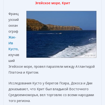
Эгейское море, Крит
Франц
узский
океан
ограф
Жак-
Ив
Кусто
,
изучав
ший
Эгейское море, провел параллели между Атлантидой
Платона и Критом.
Исследования Кусто у берегов Псира, Докоса и Дии
доказывают, что Крит был владыкой Восточного
Средиземноморья, вел торговлю со всеми народами
того региона.