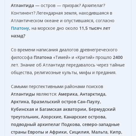
Атлантида —
остров — призрак? Архипелаг?
Континент? Легендарная земля, находившаяся в
Атлантическом океане и опустившаяся, согласно
Платону
,
на морское дно около
11,5 тысяч лет
назад?
Со времени написания диалогов древнегреческого
философа
Платона
«Тимей» и «Критий» прошло
2400
лет. Знание об Атлантиде передавалось через тайные
общества, религиозные культы, мифы и предания.
Самыми перспективными районами поисков
Атлантиды
являются:
Америка, Антарктида,
Арктика, Бразильский остров Сан-Паулу,
Кубинская и Багамская акватории, Бермудский
треугольник, Азорские, Канарские острова,
подводный архипелаг Подкова, северо-западные
страны Европы и Африки, Сицилия, Мальта, Кипр,