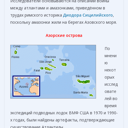
Исследователи основываются на описании войны
между атлантами и амазонками, приведённом в
трудах римского историка
Диодора Сицилийского
,
поскольку амазонки жили на берегах Азовского моря.
Азорские острова
По
мнени
ю
некот
орых
исслед
овате
лей во
время
экспедиций подводных лодок ВМФ США в 1970 и 1990-
х годах, были найдены артефакты, подтверждающие
существование Атлантиды.