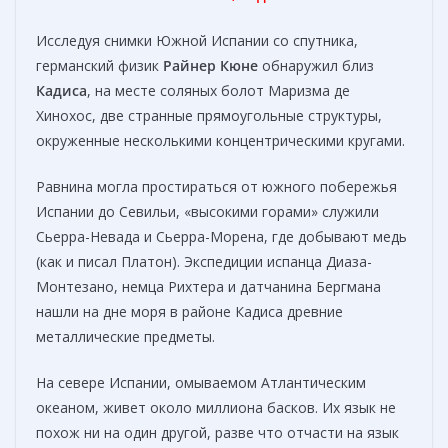
Исследуя снимки Южной Испании со спутника,
германский физик
Райнер Кюне
обнаружил близ
Кадиса
, на месте соляных болот Маризма де
Хинохос, две странные прямоугольные структуры,
окруженные несколькими концентрическими кругами.
Равнина могла простираться от южного побережья
Испании до Севильи, «высокими горами» служили
Сьерра-Невада и Сьерра-Морена, где добывают медь
(как и писал Платон). Экспедиции испанца Диаза-
Монтезано, немца Рихтера и датчанина Бергмана
нашли на дне моря в районе Кадиса древние
металлические предметы.
На севере Испании, омываемом Атлантическим
океаном, живет около миллиона басков. Их язык не
похож ни на один другой, разве что отчасти на язык