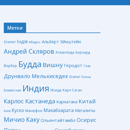
Метки
Індія
Альберт Эйнштейн
Єгипет
Абидос
Андрей Скляров
Атлантида
Бернард
Будда
Вишну
Геродот
Вербер
Гиза
Друнвало Мельхиседек
Египет
Елена
Индия
Исида
Карл Саган
Блаватская
Карлос Кастанеда
Китай
Карнатака
Куско
Махабхарата
Мегалиты
Манефон
Київ
Мичио Каку
Осирис
Ольянтайтамбо
Перу