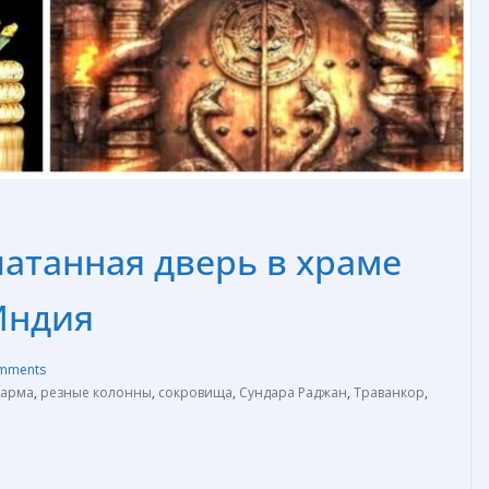
чатанная дверь в храме
Индия
mments
Варма
,
резные колонны
,
сокровища
,
Сундара Раджан
,
Траванкор
,