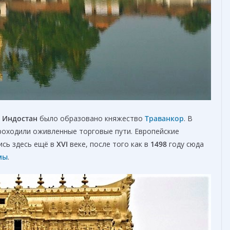
а
Индостан
было образовано княжество
Траванкор
. В
проходили оживленные торговые пути. Европейские
ись здесь ещё в
XVI
веке, после того как в
1498
году сюда
мы
.