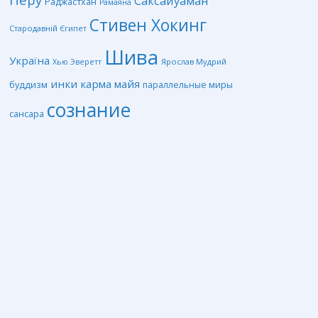
Саксайуаман
Раджастхан
Рамаяна
Стивен Хокинг
Стародавній Єгипет
Шива
Україна
Ярослав Мудрий
Хью Эверетт
инки
карма
майя
буддизм
параллельные миры
сознание
сансара