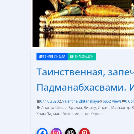
ДРЕВНЯЯ ИНДИЯ
ЦИВИЛИЗАЦИИ
Таинственная, запе
Падманабхасвами. 
07.10.2020
Valentina Zhitanskaya
6852 Views
0 Co
Ананта-Шеше
,
Брахма
,
Вишну
,
Индия
,
Мартханда 
Храм Падманабхасвами
,
штат Керала