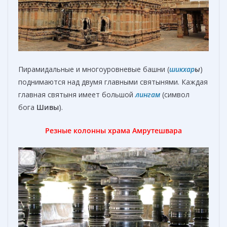
Пирамидальные и многоуровневые башни (
шикхар
ы
)
поднимаются над двумя главными святынями. Каждая
главная святыня имеет большой
лингам
(символ
бога
Шивы
).
Резные колонны храма Амрутешвара