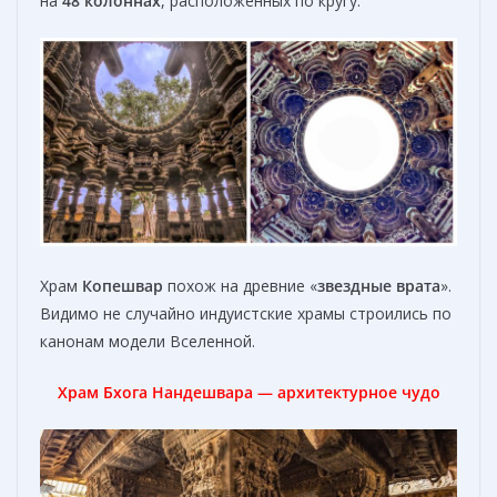
на
48 колоннах
, расположенных по кругу.
Храм
Копешвар
похож на древние «
звездные врата
».
Видимо не случайно индуистские храмы строились по
канонам модели Вселенной.
Храм Бхога Нандешвара — архитектурное чудо