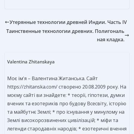
Утерянные технологии древней Индии. Часть IV
Таинственные технологии древних. Полигональ
ная кладка.
Valentina Zhitanskaya
Моє ім'я – Валентина Житанська. Сайт
https://zhitanska.com/ створено 20.08.2009 року. На
моєму сайті ви знайдете: * теорії, гіпотези, думки
вчених та езотериків про будову Всесвіту, історію
та майбутнє Землі; * про існування у минулому на
Землі високорозвинених цивілізацій; * міфи та
легенди стародавніх народів; * езотеричні вчення