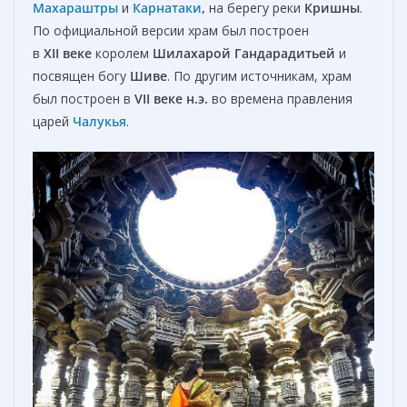
Махараштры
и
Карнатаки
,
на берегу реки
Кришны
.
По официальной версии храм был построен
в
XII веке
королем
Шилахарой Гандарадитьей
и
посвящен богу
Шиве
. По другим источникам, храм
был построен в
VII веке н.э.
во времена правления
царей
Чалукья
.