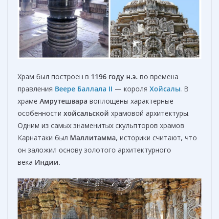
Храм был построен в
1196 году н.э.
во времена
правления
Веере Баллала II
— короля
Хойсалы
. В
храме
Амрутешвара
воплощены характерные
особенности
хойсальской
храмовой архитектуры.
Одним из самых знаменитых скульпторов храмов
Карнатаки был
Маллитамма
, историки считают, что
он заложил основу золотого архитектурного
века
Индии
.