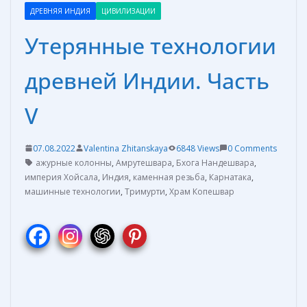
ДРЕВНЯЯ ИНДИЯ
ЦИВИЛИЗАЦИИ
Утерянные технологии
древней Индии. Часть
V
07.08.2022
Valentina Zhitanskaya
6848 Views
0 Comments
ажурные колонны
,
Амрутешвара
,
Бхога Нандешвара
,
империя Хойсала
,
Индия
,
каменная резьба
,
Карнатака
,
машинные технологии
,
Тримурти
,
Храм Копешвар