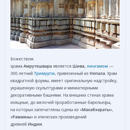
Божеством
храма
Амрутешвара
является
Шива
,
лингамом
—
300-летний
Тримурти
, привезенный из
Непала
. Храм
квадратной формы, имеет оригинальную надстройку,
украшенную скульптурами и миниатюрными
декоративными башнями. На внешних стенах храма
изящные, до мелочей проработанные барельефы,
на которых запечатлены сцены из «
Махабхараты
»,
«
Рамаяны
» и эпических произведений
древней
Индии
.