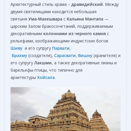
Архитектурный стиль храма –
дравидийский
. Между
двумя святилищами находится небольшая
святыня
Ума-Махешвара
с
Кальяна Мантапа
—
царским Залом бракосочетаний, поддерживаемым
декоративными
колоннами из черного камня
с
рельефами, изображающими индуистских богов
Шиву
и его супругу
Парвати
,
Брахму
(создателя),
Сарасвати
,
Вишну
(хранителя) и
его супругу
Лакшми
, а также декоративные лианы и
барельефы птицы, что типично для
архитектуры
Хойсала
.