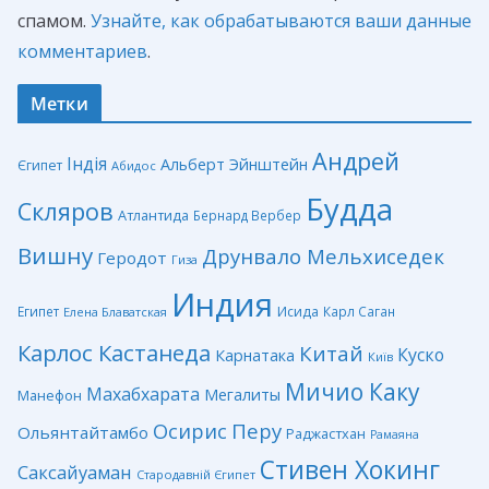
спамом.
Узнайте, как обрабатываются ваши данные
комментариев
.
Метки
Андрей
Індія
Альберт Эйнштейн
Єгипет
Абидос
Будда
Скляров
Атлантида
Бернард Вербер
Вишну
Друнвало Мельхиседек
Геродот
Гиза
Индия
Египет
Исида
Карл Саган
Елена Блаватская
Карлос Кастанеда
Китай
Куско
Карнатака
Київ
Мичио Каку
Махабхарата
Мегалиты
Манефон
Перу
Осирис
Ольянтайтамбо
Раджастхан
Рамаяна
Стивен Хокинг
Саксайуаман
Стародавній Єгипет