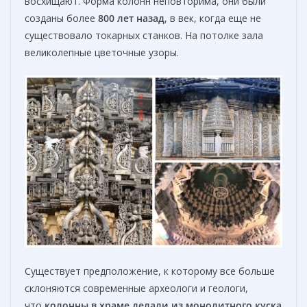
восхищают. Форма колонн неповторима, они были
созданы более
800 лет назад
, в век, когда еще не
существовало токарных станков. На потолке зала
великолепные цветочные узоры.
Существует предположение, к которому все больше
склоняются современные археологи и геологи,
что
колонны в храме делали из монолитного куска