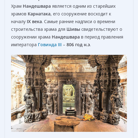
Храм
Нандешвара
является одним из старейших
храмов
Карнатака
, его сооружение восходит к
началу
IX века
. Самые ранние надписи о времени
строительства храма для
Шивы
свидетельствуют о
сооружении храма
Нандешвара
в период правления
императора
Говинда III
–
806 год н.э
.