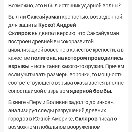
Возможно, это и был источник ударной волны?
Был ли
Саксайуаман
крепостью, возведенной
для защиты
Куско
?
Андрей
Скляров
выдвигал версию, что Саксайуаман
построен древней высокоразвитой
цивилизацией вовсе не в качестве крепости, а в
качестве
полигона, на котором проводились
взрывы –
испытания какого-то оружия. Причем
если учитывать размеры воронки, то мощность
соответствующего взрыва оказывается вполне
сопоставимой с взрывом
ядерной
бомбы
.
В книге «Перу и Боливия задолго до инков»,
анализируя следы разрушений древних
городов в Южной Америке,
Скляров
писал о
возможном глобальном вооруженном