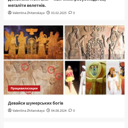
мегаліти велетнів.
Valentina Zhitanskaya
03.02.2025
0
Працивилизации
Девайси шумерських богів
Valentina Zhitanskaya
04.08.2024
0