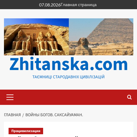
Перейти
Главная страница
07.08.2026
к
содержимому
Zhitanska.com
ТАЄМНИЦІ СТАРОДАВНІХ ЦИВІЛІЗАЦІЙ
Основное
меню
ГЛАВНАЯ
ВОЙНЫ БОГОВ. САКСАЙУАМАН.
Працивилизации