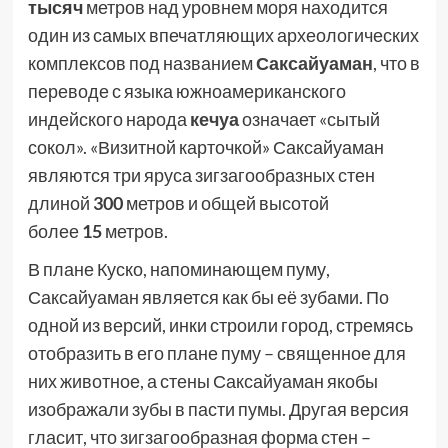
тысяч
метров над уровнем моря находится
один из самых впечатляющих археологических
комплексов под названием
Саксайуаман
, что в
переводе с языка южноамериканского
индейского народа
кечуа
означает «сытый
сокол». «Визитной карточкой» Саксайуаман
являются три яруса зигзагообразных стен
длиной
300
метров и общей высотой
более
15
метров.
В плане Куско, напоминающем пуму,
Саксайуаман является как бы её зубами. По
одной из версий, инки строили город, стремясь
отобразить в его плане пуму – священное для
них животное, а стены Саксайуаман якобы
изображали зубы в пасти пумы. Другая версия
гласит, что зигзагообразная форма стен –