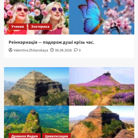
Учения
Эзотерика
Реінкарнація — подорож душі крізь час.
Valentina Zhitanskaya
06.08.2026
0
Древняя Индия
Цивилизации