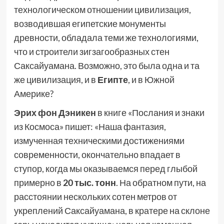
технологическом отношении цивилизация,
возводившая египетские монументы
древности, обладала теми же технологиями,
что и строители зигзагообразных стен
Саксайуамана. Возможно, это была одна и та
же цивилизация, и в
Египте
, и в Южной
Америке?
Эрих фон Дэникен
в книге «Послания и знаки
из Космоса» пишет: «Наша фантазия,
измученная техническими достижениями
современности, окончательно впадает в
ступор, когда мы оказываемся перед глыбой
примерно в
20 тыс. тонн
. На обратном пути, на
расстоянии нескольких сотен метров от
укреплений Саксайуамана, в кратере на склоне