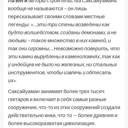
Ла Веги
авторы строительства Саксайуамана
вообще не называются – он лишь
пересказывает своими словами местные
легенды: «…
эти три стены возведены как
будто волшебством, созданы демонами, а не
людьми – такое множество в них камней, и
так они огромны… Невозможно поверить, что
эти камни вырублены в каменоломнях, так как
у индейцев не было ни железных, ни стальных
инструментов, чтобы извлечь и обтесать
их
».
Саксайуаман занимает более трех тысяч
гектаров и включает в себя самые разные
сооружения, что-то из этих сооружений создали
действительно инки, что-то — более древняя и
более высокоразвитая цивилизация.