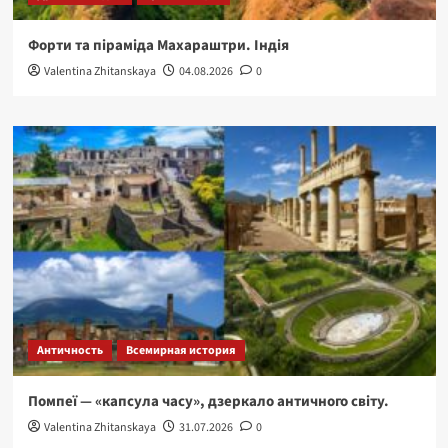
Форти та піраміда Махараштри. Індія
Valentina Zhitanskaya
04.08.2026
0
Античность
Всемирная история
Помпеї — «капсула часу», дзеркало античного світу.
Valentina Zhitanskaya
31.07.2026
0