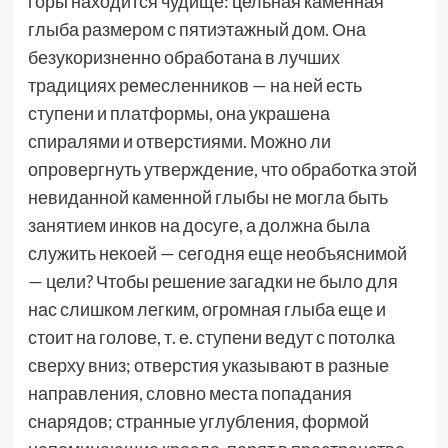
горы находится чудище: цельная каменная
глыба размером с пятиэтажный дом. Она
безукоризненно обработана в лучших
традициях ремесленников — на ней есть
ступени и платформы, она украшена
спиралями и отверстиями. Можно ли
опровергнуть утверждение, что обработка этой
невиданной каменной глыбы не могла быть
занятием инков на досуге, а должна была
служить некоей — сегодня еще необъяснимой
— цели? Чтобы решение загадки не было для
нас слишком легким, огромная глыба еще и
стоит на голове, т. е. ступени ведут с потолка
сверху вниз; отверстия указывают в разные
направления, словно места попадания
снарядов; странные углубления, формой