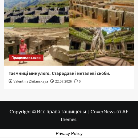
Працивилизации
Таємниці минулого. Стародавні металеві скоби.
Valentina Zhitanskaya
22.07.2026
0
Copyright © Все права защищены.
|
CoverNews
от AF
themes.
Privacy Policy