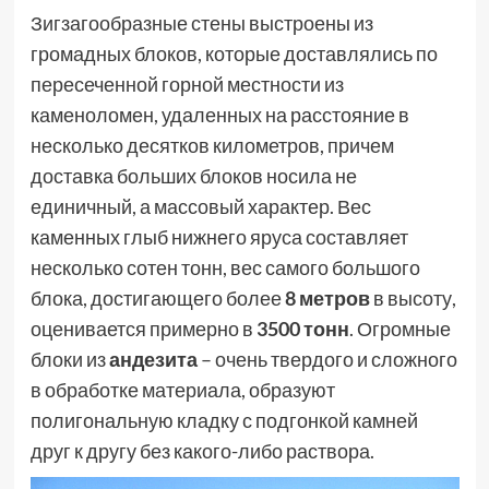
Зигзагообразные стены выстроены из
громадных блоков, которые доставлялись по
пересеченной горной местности из
каменоломен, удаленных на расстояние в
несколько десятков километров, причем
доставка больших блоков носила не
единичный, а массовый характер. Вес
каменных глыб нижнего яруса составляет
несколько сотен тонн, вес самого большого
блока, достигающего более
8 метров
в высоту,
оценивается примерно в
3500 тонн
. Огромные
блоки из
андезита
– очень твердого и сложного
в обработке материала, образуют
полигональную кладку с подгонкой камней
друг к другу без какого-либо раствора.