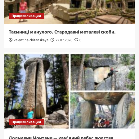
Працивилизации
Таємниці минулого. Стародавні металеві скоби.
Valentina Zhitanskaya
22.07.2026
0
Працивилизации
Дольмени Монтани — кам’яний ребус людства,