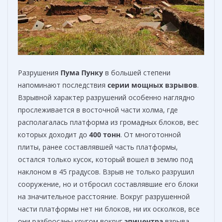
Разрушения
Пума Пунку
в большей степени
напоминают последствия
серии мощных взрывов
.
Взрывной характер разрушений особенно наглядно
прослеживается в восточной части холма, где
располагалась платформа из громадных блоков, вес
которых доходит до
400 тонн
. От многотонной
плиты, ранее составлявшей часть платформы,
остался только кусок, который вошел в землю под
наклоном в 45 градусов. Взрыв не только разрушил
сооружение, но и отбросил составлявшие его блоки
на значительное расстояние. Вокруг разрушенной
части платформы нет ни блоков, ни их осколков, все
они разбросаны кругом вокруг
эпицентра
взрыва.