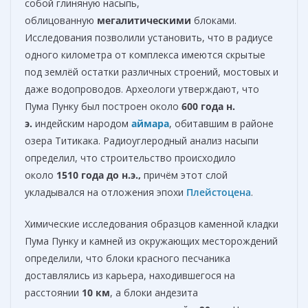
собой глиняную насыпь,
облицованную
мегалитическими
блоками.
Исследования позволили установить, что в радиусе
одного километра от комплекса имеются скрытые
под землёй остатки различных строений, мостовых и
даже водопроводов. Археологи утверждают, что
Пума Пунку был построен около
600 года
н.
э.
индейским народом
аймара
, обитавшим в районе
озера Титикака. Радиоуглеродный анализ насыпи
определил, что строительство происходило
около
1510 года до н.э.,
причём этот слой
укладывался на отложения эпохи
Плейстоцена
.
Химические исследования образцов каменной кладки
Пума Пунку и камней из окружающих месторождений
определили, что блоки красного песчаника
доставлялись из карьера, находившегося на
расстоянии
10 км
, а блоки андезита