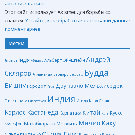
авторизоваться
.
Этот сайт использует Akismet для борьбы со
спамом.
Узнайте, как обрабатываются ваши данные
комментариев
.
Метки
Андрей
Індія
Альберт Эйнштейн
Єгипет
Абидос
Будда
Скляров
Атлантида
Бернард Вербер
Вишну
Друнвало Мельхиседек
Геродот
Гиза
Индия
Египет
Исида
Карл Саган
Елена Блаватская
Карлос Кастанеда
Китай
Куско
Карнатака
Київ
Мичио Каку
Махабхарата
Мегалиты
Манефон
Перу
Осирис
Ольянтайтамбо
Раджастхан
Рамаяна