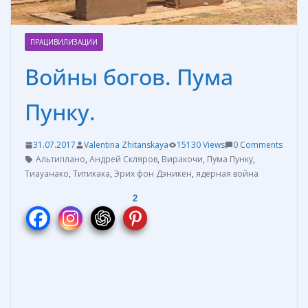
ПРАЦИВИЛИЗАЦИИ
Войны богов. Пума
Пунку.
31.07.2017
Valentina Zhitanskaya
15130 Views
0 Comments
Альтиплано
,
Андрей Скляров
,
Виракочи
,
Пума Пунку
,
Тиауанако
,
Титикака
,
Эрих фон Дэникен
,
ядерная война
2