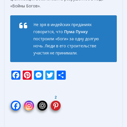
«Войны Богов».
Не зря в индейских преданиях
говорится, что
Пума Пунку
построили «боги» за одну долгую
ночь. Люди в его строительстве
участия не принимали.
F
Pi
M
T
О
ac
nt
e
w
т
e
er
ss
itt
п
2
b
e
e
er
р
o
st
n
а
o
g
в