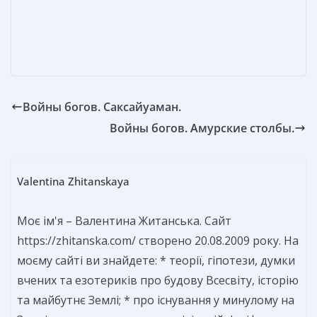
k
er
и
т
ь
Войны богов. Саксайуаман.
Войны богов. Амурские столбы.
Valentina Zhitanskaya
Моє ім'я – Валентина Житанська. Сайт
https://zhitanska.com/ створено 20.08.2009 року. На
моєму сайті ви знайдете: * теорії, гіпотези, думки
вчених та езотериків про будову Всесвіту, історію
та майбутнє Землі; * про існування у минулому на