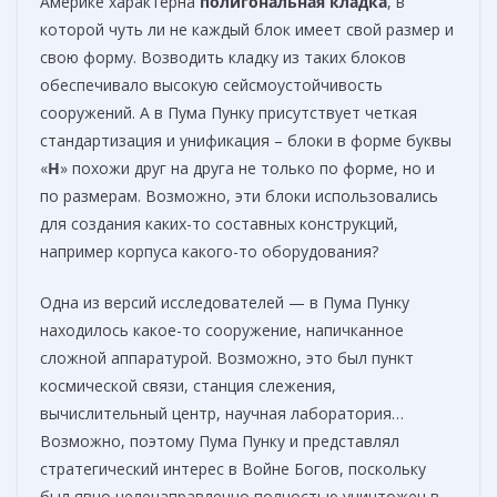
Америке характерна
полигональная
кладка
, в
которой чуть ли не каждый блок имеет свой размер и
свою форму. Возводить кладку из таких блоков
обеспечивало высокую сейсмоустойчивость
сооружений. А в Пума Пунку присутствует четкая
стандартизация и унификация – блоки в форме буквы
«
Н
» похожи друг на друга не только по форме, но и
по размерам. Возможно, эти блоки использовались
для создания каких-то составных конструкций,
например корпуса какого-то оборудования?
Одна из версий исследователей — в Пума Пунку
находилось какое-то сооружение, напичканное
сложной аппаратурой. Возможно, это был пункт
космической связи, станция слежения,
вычислительный центр, научная лаборатория…
Возможно, поэтому Пума Пунку и представлял
стратегический интерес в Войне Богов, поскольку
был явно целенаправленно полностью уничтожен в