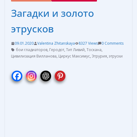
Загадки и золото
этрусков
09.01.2020
Valentina Zhitanskaya
8327 Views
0 Comments
бои гладиаторов
,
Геродот
,
Тит Ливий
,
Тоскана
,
Цивилизация Вилланова
,
Циркус Максимус
,
Этрурия
,
этруски