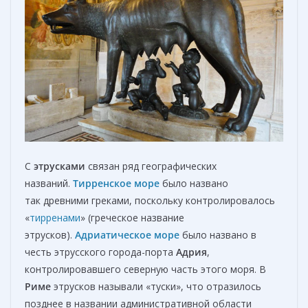
С
этрусками
связан ряд географических
названий.
Тирренское море
было названо
так древними греками, поскольку контролировалось
«
тирренами
» (греческое название
этрусков).
Адриатическое море
было названо в
честь этрусского города-порта
Адрия
,
контролировавшего северную часть этого моря. В
Риме
этрусков называли «туски», что отразилось
позднее в названии административной области