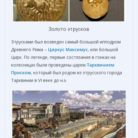
Золото этрусков
Этрусками был возведен самый большой ипподром
Древнего Рима –
Циркус Максимус
, или Большой
Цирк. По легенде, первые состязания в гонках на
колесницах были проведены царем
Тарквинием
Приском
, который был родом из этрусского города
Тарквинии в VI веке до н.э.