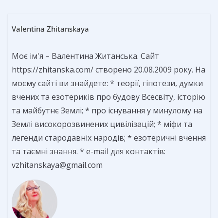
Valentina Zhitanskaya
Моє ім'я – Валентина Житанська. Сайт
https://zhitanska.com/ створено 20.08.2009 року. На
моєму сайті ви знайдете: * теорії, гіпотези, думки
вчених та езотериків про будову Всесвіту, історію
та майбутнє Землі; * про існування у минулому на
Землі високорозвинених цивілізацій; * міфи та
легенди стародавніх народів; * езотеричні вчення
та таємні знання. * e-mail для контактів:
vzhitanskaya@gmail.com