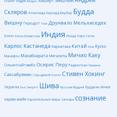
Індія
Альберт Эйнштейн
Єгипет
Абидос
Будда
Скляров
Атлантида
Бернард Вербер
Вишну
Друнвало Мельхиседек
Геродот
Гиза
Индия
Египет
Исида
Карл Саган
Елена Блаватская
Карлос Кастанеда
Китай
Куско
Карнатака
Київ
Мичио Каку
Махабхарата
Мегалиты
Манефон
Перу
Осирис
Ольянтайтамбо
Раджастхан
Рамаяна
Стивен Хокинг
Саксайуаман
Стародавній Єгипет
Шива
Україна
инки
буддизм
Ярослав Мудрий
Хью Эверетт
сознание
карма
майя
сансара
параллельные миры