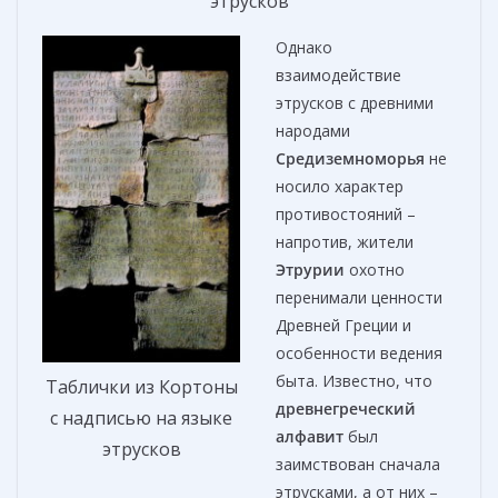
этрусков
Однако
взаимодействие
этрусков с древними
народами
Средиземноморья
не
носило характер
противостояний –
напротив, жители
Этрурии
охотно
перенимали ценности
Древней Греции и
особенности ведения
быта. Известно, что
Таблички из Кортоны
древнегреческий
с надписью на языке
алфавит
был
этрусков
заимствован сначала
этрусками, а от них –