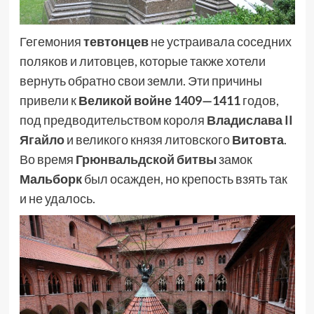
Гегемония
тевтонцев
не устраивала соседних
поляков и литовцев, которые также хотели
вернуть обратно свои земли. Эти причины
привели к
Великой войне 1409—1411
годов,
под предводительством короля
Владислава II
Ягайло
и великого князя литовского
Витовта
.
Во время
Грюнвальдской битвы
замок
Мальборк
был осажден, но крепость взять так
и не удалось.