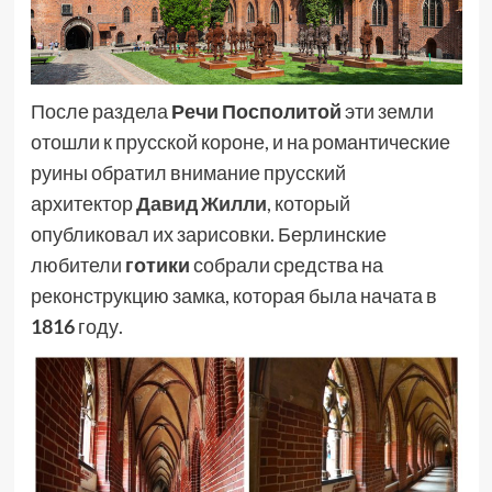
После раздела
Речи Посполитой
эти земли
отошли к прусской короне, и на романтические
руины обратил внимание прусский
архитектор
Давид Жилли
, который
опубликовал их зарисовки. Берлинские
любители
готики
собрали средства на
реконструкцию замка, которая была начата в
1816
году.