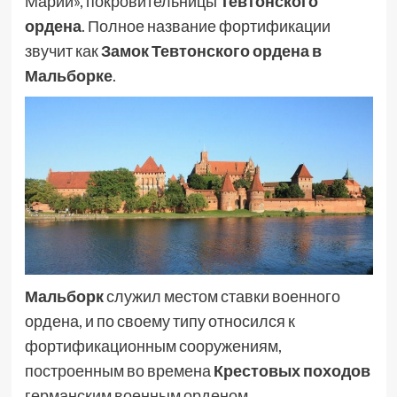
Марии», покровительницы
Тевтонского
ордена
. Полное название фортификации
звучит как
Замок Тевтонского ордена в
Мальборке
.
Мальборк
служил местом ставки военного
ордена, и по своему типу относился к
фортификационным сооружениям,
построенным во времена
Крестовых походов
германским военным орденом.