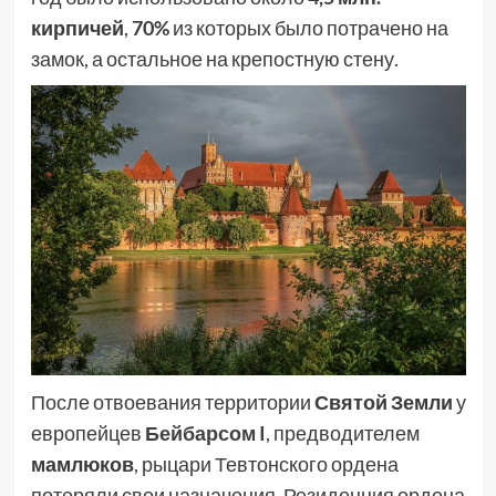
кирпичей
,
70%
из которых было потрачено на
замок, а остальное на крепостную стену.
После отвоевания территории
Святой Земли
у
европейцев
Бейбарсом I
, предводителем
мамлюков
, рыцари Тевтонского ордена
потеряли свои назначения. Резиденция ордена