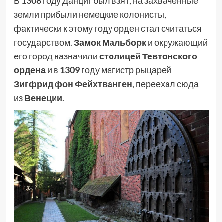
В
1308
году Данциг был взят, на захваченные
земли прибыли немецкие колонисты,
фактически к этому году орден стал считаться
государством.
Замок Мальборк
и окружающий
его город назначили
столицей Тевтонского
ордена
и в
1309
году магистр рыцарей
Зигфрид фон Фейхтванген
, переехал сюда
из
Венеции
.