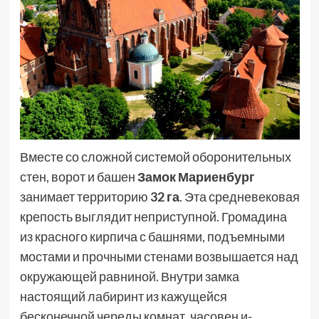
Вместе со сложной системой оборонительных
стен, ворот и башен
Замок Мариенбург
занимает территорию
32 га
. Эта средневековая
крепость выглядит неприступной. Громадина
из красного кирпича с башнями, подъемными
мостами и прочными стенами возвышается над
окружающей равниной. Внутри замка
настоящий лабиринт из кажущейся
бесконечной череды комнат, часовен и-