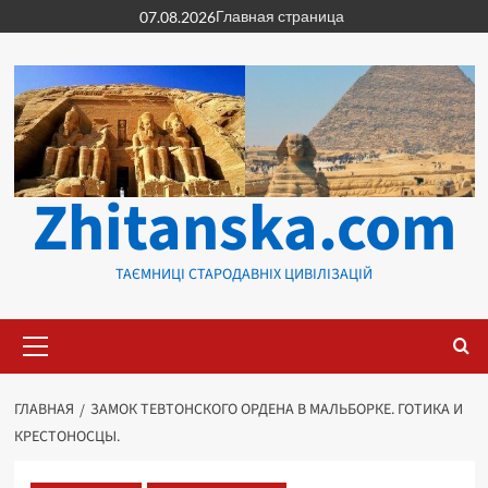
Перейти
Главная страница
07.08.2026
к
содержимому
Zhitanska.com
ТАЄМНИЦІ СТАРОДАВНІХ ЦИВІЛІЗАЦІЙ
Основное
меню
ГЛАВНАЯ
ЗАМОК ТЕВТОНСКОГО ОРДЕНА В МАЛЬБОРКЕ. ГОТИКА И
КРЕСТОНОСЦЫ.