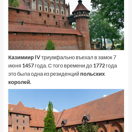
Казимиир IV
триумфально въехал в замок 7
июня
1457
года. С того времени до
1772
года
это была одна из резиденций
польских
королей.