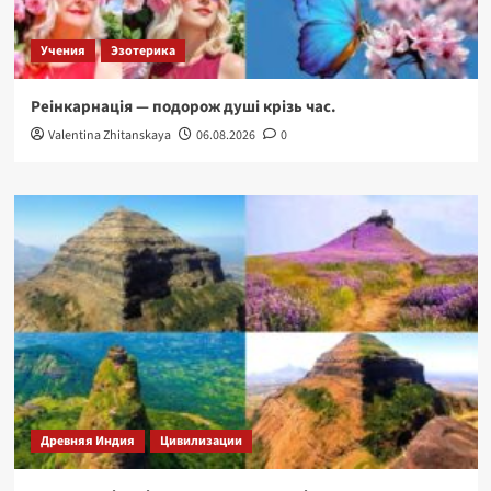
Учения
Эзотерика
Реінкарнація — подорож душі крізь час.
Valentina Zhitanskaya
06.08.2026
0
Древняя Индия
Цивилизации