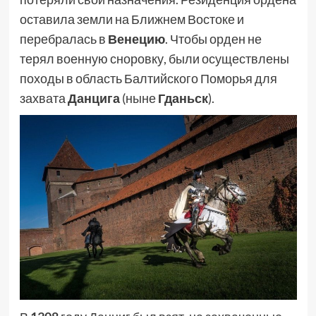
оставила земли на Ближнем Востоке и
перебралась в
Венецию
. Чтобы орден не
терял военную сноровку, были осуществлены
походы в область Балтийского Поморья для
захвата
Данцига
(ныне
Гданьск
).