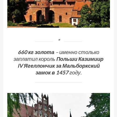
660 кг золота
– именно столько
заплатил король
Польши
Казимиир
IV Ягеллончик
за Мальборкский
замок
в 1457
году.