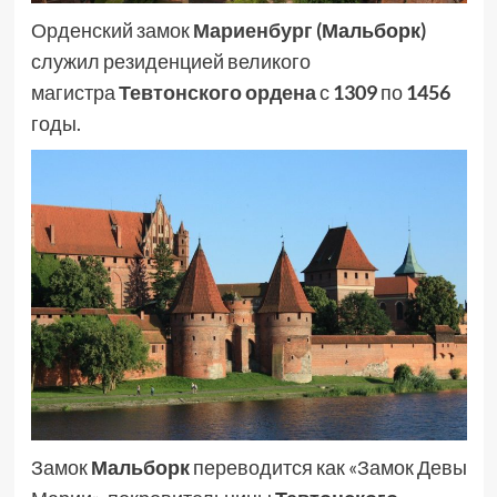
Орденский замок
Мариенбург
(
Мальборк
)
служил резиденцией великого
магистра
Тевтонского ордена
с
1309
по
1456
годы.
Замок
Мальборк
переводится как «Замок Девы