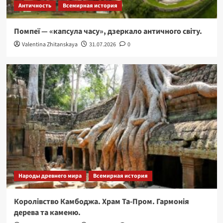
Античность
Всемирная история
Помпеї — «капсула часу», дзеркало античного світу.
Valentina Zhitanskaya
31.07.2026
0
Народы древнего мира
Всемирная история
Королівство Камбоджа. Храм Та-Пром. Гармонія
дерева та каменю.