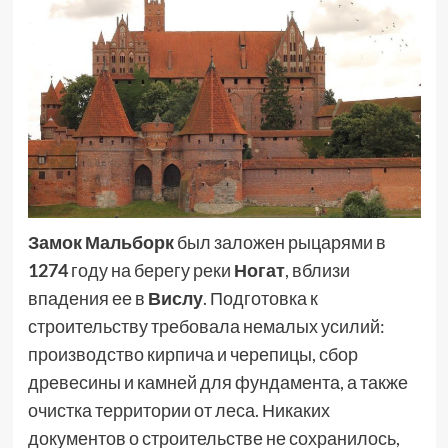
Замок Мальборк
был заложен рыцарями в
1274
году на берегу реки
Ногат
, вблизи
впадения ее в
Вислу
. Подготовка к
строительству требовала немалых усилий:
производство кирпича и черепицы, сбор
древесины и камней для фундамента, а также
очистка территории от леса. Никаких
документов о строительстве не сохранилось,