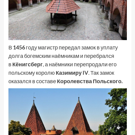
В
1456
году магистр передал замок в уплату
долга богемским наёмникам и перебрался
в
Кёнигсберг
, а наёмники перепродали его
польскому королю
Казимиру IV
. Так замок
оказался в составе
Королевства Польского
.