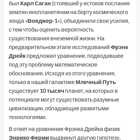
был
Карл Саган
(стоявший у истоков послания
землян инопланетянам на борту космического
зонда «
Вояджер-1
»), объединили свои усилия,
с тем чтобы оценить вероятность
существования внеземной жизни. На
предварительном этапе исследований
Фрэнк
Дрейк
предложил уравнение, подводившее
под эту проблему математическое
обоснование. Исходя из этого уравнения,
только в нашей галактике
Млечный Путь
существует
10 тысяч
планет, на которых в
потенциале могут существовать разумные
цивилизации, обладающие развитыми
технологиями.
В ответ на уравнение Фрэнка Дрейка физик
Энрико Ферми
выдвинул другую гипотезу,