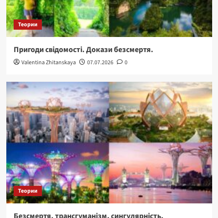
Теории
Пригоди свідомості. Докази безсмертя.
Valentina Zhitanskaya
07.07.2026
0
Теории
Безсмертя, трансгуманізм, сингулярність.