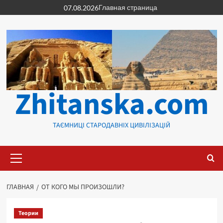
Перейти
Главная страница
07.08.2026
к
содержимому
Zhitanska.com
ТАЄМНИЦІ СТАРОДАВНІХ ЦИВІЛІЗАЦІЙ
Основное
меню
ГЛАВНАЯ
ОТ КОГО МЫ ПРОИЗОШЛИ?
Теории