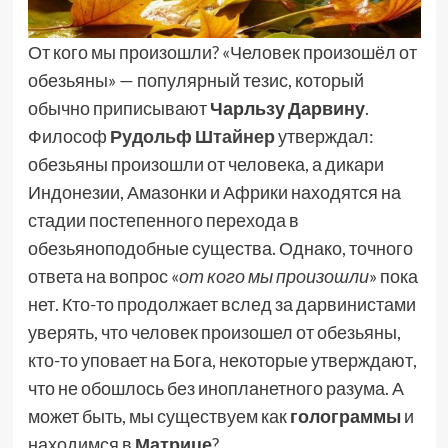
От кого мы произошли? «Человек произошёл от
обезьяны» — популярный тезис, который
обычно приписывают
Чарльзу Дарвину
.
Философ
Рудольф Штайнер
утверждал:
обезьяны произошли от человека, а дикари
Индонезии, Амазонки и Африки находятся на
стадии постепенного перехода в
обезьяноподобные существа. Однако, точного
ответа на вопрос «
от кого мы произошли
» пока
нет. Кто-то продолжает вслед за дарвинистами
уверять, что человек произошел от обезьяны,
кто-то уповает на Бога, некоторые утверждают,
что не обошлось без инопланетного разума. А
может быть, мы существуем как
голограммы
и
находимся в
Матрице
?