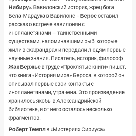
Нибиру
». Вавилонский историк, жрец бога
Бела-Мардука в Вавилоне –
Берос
оставил
рассказ о встрече вавилонян с
инопланетянами — таинственными
существами, напоминавшими рыб, которые
жили в скафандрах и передали людям первые
научные знания. Писатель, историк, философ
Жак Бержье
в труде «Проклятые книги» пишет,
что книга «История мира» Бероса, в которой он
описывал первые свои контакты с
инопланетянами, утрачена. Это произведение
хранилось якобы в Александрийской
библиотеке, и от него осталось несколько
фрагментов.
Роберт Темпл
в «Мистериях Сириуса»