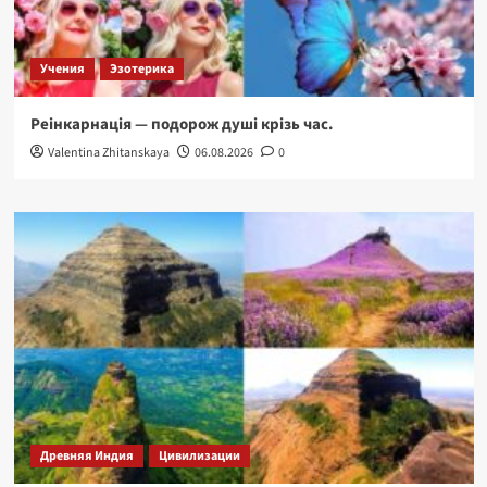
Учения
Эзотерика
Реінкарнація — подорож душі крізь час.
Valentina Zhitanskaya
06.08.2026
0
Древняя Индия
Цивилизации