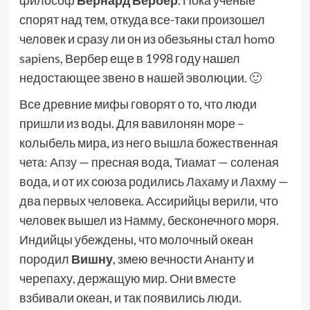
спорят над тем, откуда все-таки произошел
человек и сразу ли он из обезьяны стал homо
sapiens, Вербер еще в 1998 году нашел
недостающее звено в нашей эволюции. 🙂
Все древние мифы говорят о то, что люди
пришли из воды. Для вавилонян море –
колыбель мира, из него вышла божественная
чета:
Апзу
— пресная вода,
Тиамат
— соленая
вода, и от их союза родились
Лахаму и
Лахму
—
два первых человека. Ассирийцы верили, что
человек вышел из
Намму
, бесконечного моря.
Индийцы убеждены, что молочный океан
породил
Вишну
, змею вечности
Ананту
и
черепаху, держащую мир. Они вместе
взбивали океан, и так появились люди.