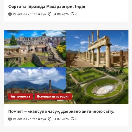
Форти та піраміда Махараштри. Індія
Valentina Zhitanskaya
04.08.2026
0
Античность
Всемирная история
Помпеї — «капсула часу», дзеркало античного світу.
Valentina Zhitanskaya
31.07.2026
0