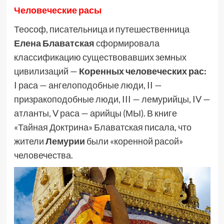
Человеческие расы
Теософ, писательница и путешественница
Елена Блаватская
сформировала
классификацию существовавших земных
цивилизаций —
Коренных человеческих рас:
I раса — ангелоподобные люди, II —
призракоподобные люди, III — лемурийцы, IV —
атланты, V раса — арийцы (МЫ). В книге
«Тайная Доктрина» Блаватская писала, что
жители
Лемурии
были «коренной расой»
человечества.