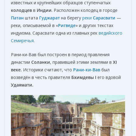
известных и крупнейших образцов ступенчатых
колодцев
в
Индии
. Расположен колодец в городе
Патан
штата
Гуджарат
на берегу
реки
Сарасвати
—
реки, описываемой в «
Ригведе
» и других текстах
индуизма. Сарасвати одна из главных рек
ведийского
Семиречья
.
Рани-ки-Вав был построен в период правления
династии
Соланки
, правившей этими землями в
XI
веке.
Историки считают, что
Рани-ки-Вав
был
возведён в честь правителя
Бхимдевы I
его вдовой
Удаямати
.