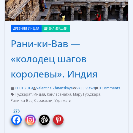
ДРЕВНЯЯ ИНДИЯ
ЦИВИЛИЗАЦИИ
Рани-ки-Вав —
«колодец шагов
королевы». Индия
31.01.2019
Valentina Zhitanskaya
9733 Views
0 Comments
Гуджарат
,
Индия
,
Кайласанатха
,
Мару Гурджара
,
Рани-ки-Вав
,
Сарасвати
,
Удаямати
273