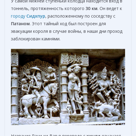
У самой нижней ступеньки колодца находится вход в
тоннель, протяженность которого
30
км
. Он ведет к
городу
Сидхпур
, расположенному по соседству с
Патаном
. Этот тайный ход был построен для
эвакуации короля в случае войны, в наши дни проход
заблокирован камнями.
Название Рани-ки-Вав в переводе с
хинди
означает