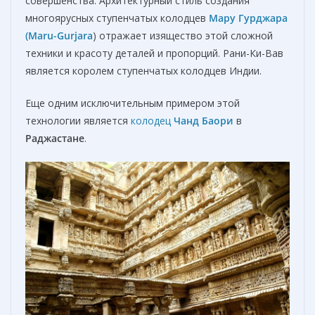
совершенства. Архитектурный стиль создания
многоярусных ступенчатых колодцев
Мару Гурджара
(Maru-Gurjara
) отражает изящество этой сложной
техники и красоту деталей и пропорций. Рани-Ки-Вав
является королем ступенчатых колодцев Индии.
Еще одним исключительным примером этой
технологии является
колодец
Чанд Баори
в
Раджастане
.