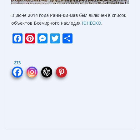
В июне
2014
года
Рани-ки-Вав
был включён в список
объектов Всемирного наследия
ЮНЕСКО
.
F
Pi
M
T
О
ac
nt
e
w
т
e
er
ss
itt
п
273
b
e
e
er
р
o
st
n
а
o
g
в
k
er
и
т
ь