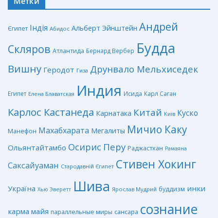
Метки
Андрей
Індія
Альберт Эйнштейн
Єгипет
Абидос
Будда
Скляров
Атлантида
Бернард Вербер
Вишну
Друнвало Мельхиседек
Геродот
Гиза
Индия
Египет
Исида
Карл Саган
Елена Блаватская
Карлос Кастанеда
Китай
Куско
Карнатака
Київ
Мичио Каку
Махабхарата
Мегалиты
Манефон
Перу
Осирис
Ольянтайтамбо
Раджастхан
Рамаяна
Стивен Хокинг
Саксайуаман
Стародавній Єгипет
Шива
Україна
инки
буддизм
Ярослав Мудрий
Хью Эверетт
сознание
карма
майя
сансара
параллельные миры