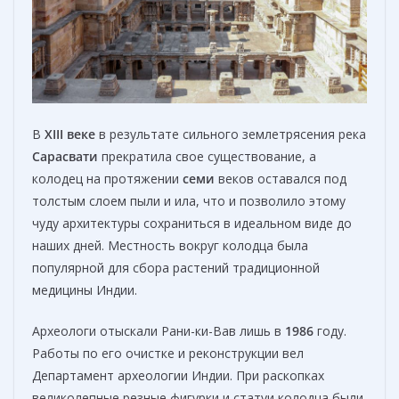
В
XIII
веке
в результате сильного землетрясения река
Сарасвати
прекратила свое существование, а
колодец на протяжении
семи
веков оставался под
толстым слоем пыли и ила, что и позволило этому
чуду архитектуры сохраниться в идеальном виде до
наших дней. Местность вокруг колодца была
популярной для сбора растений традиционной
медицины Индии.
Археологи отыскали Рани-ки-Вав лишь в
1986
году.
Работы по его очистке и реконструкции вел
Департамент археологии Индии. При раскопках
великолепные резные фигурки и статуи колодца были