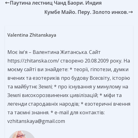
Паутина лестниц Чанд Баори. Индия
Кумбе Майо. Перу. Золото инков.
Valentina Zhitanskaya
Моє ім'я – Валентина Житанська. Сайт
https://zhitanska.com/ створено 20.08.2009 року. На
моєму сайті ви знайдете: * теорії, гіпотези, думки
вчених та езотериків про будову Всесвіту, історію
та майбутнє Землі; * про існування у минулому на
Землі високорозвинених цивілізацій; * міфи та
легенди стародавніх народів; * езотеричні вчення
та таємні знання. * e-mail для контактів:
vzhitanskaya@gmail.com