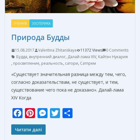
УЧЕНИЯ
ЭЗОТЕРИКА
Природа Будды
15.08.2017
Valentina Zhitanskaya
11372 Views
0 Comments
Будда
,
внутренний диалог
,
Далай-лама XIV
,
Кайтэн Нукария
,
просветление
,
реальность
,
сатори
,
Сатпрем
«Существует значительная разница между тем, чего,
согласно доказательствам, не существует, и тем,
существование чего пока не доказано». Далай-лама
XIV Когда
F
Pi
M
T
О
ac
nt
e
w
т
e
er
ss
itt
п
Читати далі