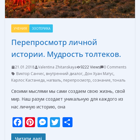
УЧЕНИЯ
ЭЗОТЕРИКА
Перепросмотр личной
истории. Мудрость толтеков.
21.01.2018
Valentina Zhitanskaya
9222 Views
0 Comments
Виктор Санчес
,
внутренний диалог
,
Дон Хуан Матус
,
Карлос Кастанеда
,
нагваль
,
перепросмотр
,
сознание
,
тональ
Своими мыслями мы сами создаем свою жизнь, свой
мир. Наш разум создает уникальную для каждого из
нас личную историю, она
F
Pi
M
T
О
ac
nt
e
w
т
Читати далі