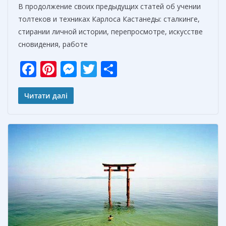
В продолжение своих предыдущих статей об учении
толтеков и техниках Карлоса Кастанеды: сталкинге,
стирании личной истории, перепросмотре, искусстве
сновидения, работе
F
Pi
M
T
О
ac
nt
e
w
т
e
er
ss
itt
п
Читати далі
b
e
e
er
р
o
st
n
а
o
g
в
k
er
и
т
ь