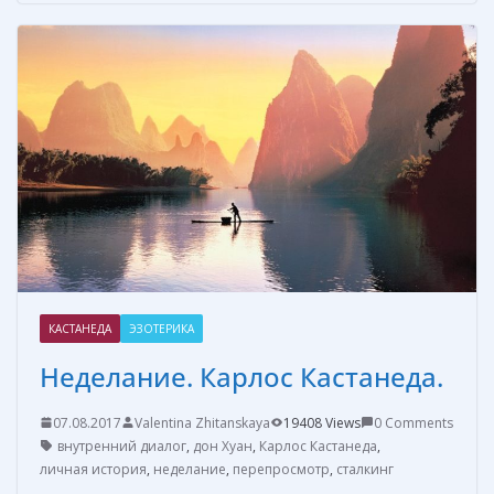
b
e
e
er
р
o
st
n
а
o
g
в
k
er
и
т
ь
КАСТАНЕДА
ЭЗОТЕРИКА
Неделание. Карлос Кастанеда.
07.08.2017
Valentina Zhitanskaya
19408 Views
0 Comments
внутренний диалог
,
дон Хуан
,
Карлос Кастанеда
,
личная история
,
неделание
,
перепросмотр
,
сталкинг