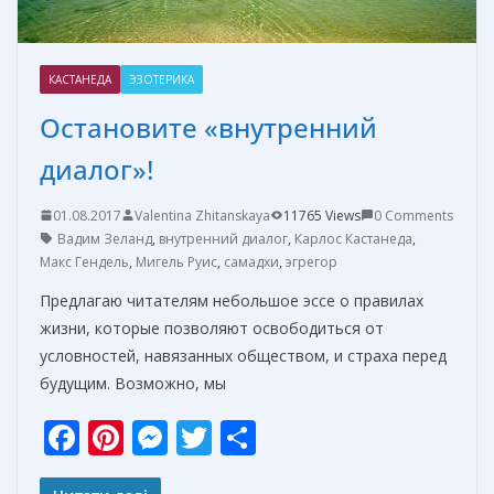
КАСТАНЕДА
ЭЗОТЕРИКА
Остановите «внутренний
диалог»!
01.08.2017
Valentina Zhitanskaya
11765 Views
0 Comments
Вадим Зеланд
,
внутренний диалог
,
Карлос Кастанеда
,
Макс Гендель
,
Мигель Руис
,
самадхи
,
эгрегор
Предлагаю читателям небольшое эссе о правилах
жизни, которые позволяют освободиться от
условностей, навязанных обществом, и страха перед
будущим. Возможно, мы
F
Pi
M
T
О
ac
nt
e
w
т