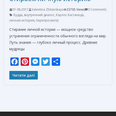
01.08.2017
Valentina Zhitanskaya
23765 Views
0 Comments
Будда
,
внутренний диалог
,
Карлос Кастанеда
,
личная история
,
перепросмотр
Стирание личной истории — мощное средство
устранения ограниченности обычного взгляда на мир.
Путь знания — глубоко личный процесс. Древние
мудрецы
F
Pi
M
T
О
ac
nt
e
w
т
e
er
ss
itt
п
Читати далі
b
e
e
er
р
o
st
n
а
o
g
в
k
er
и