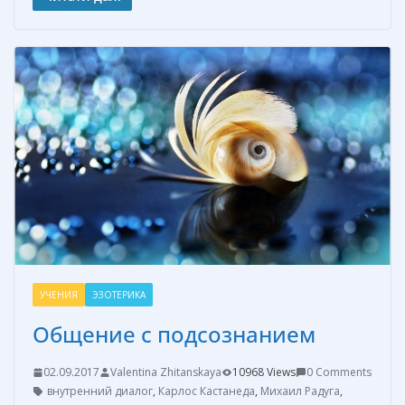
e
er
ss
itt
п
b
e
e
er
р
o
st
n
а
o
g
в
k
er
и
т
ь
УЧЕНИЯ
ЭЗОТЕРИКА
Общение с подсознанием
02.09.2017
Valentina Zhitanskaya
10968 Views
0 Comments
внутренний диалог
,
Карлос Кастанеда
,
Михаил Радуга
,