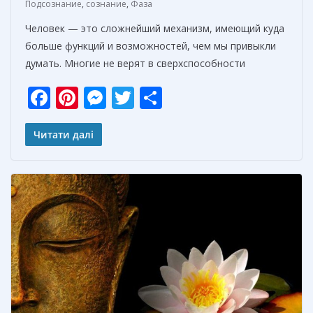
Подсознание
,
сознание
,
Фаза
Человек — это сложнейший механизм, имеющий куда
больше функций и возможностей, чем мы привыкли
думать. Многие не верят в сверхспособности
F
Pi
M
T
О
ac
nt
e
w
т
e
er
ss
itt
п
Читати далі
b
e
e
er
р
o
st
n
а
o
g
в
k
er
и
т
ь