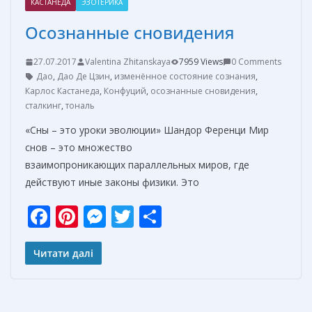
КАСТАНЕДА
ЭЗОТЕРИКА
Осознанные сновидения
27.07.2017
Valentina Zhitanskaya
7959 Views
0 Comments
Дао
,
Дао Де Цзин
,
изменённое состояние сознания
,
Карлос Кастанеда
,
Конфуций
,
осознанные сновидения
,
сталкинг
,
тональ
«Сны – это уроки эволюции» Шандор Ференци Мир
снов – это множество
взаимопроникающих параллельных миров, где
действуют иные законы физики. Это
F
Pi
M
T
О
ac
nt
e
w
т
e
er
ss
itt
п
Читати далі
b
e
e
er
р
o
st
n
а