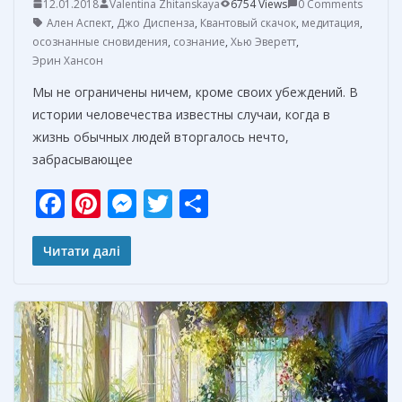
12.01.2018
Valentina Zhitanskaya
6754 Views
0 Comments
Ален Аспект
,
Джо Диспенза
,
Квантовый скачок
,
медитация
,
осознанные сновидения
,
сознание
,
Хью Эверетт
,
Эрин Хансон
Мы не ограничены ничем, кроме своих убеждений. В
истории человечества известны случаи, когда в
жизнь обычных людей вторгалось нечто,
забрасывающее
F
Pi
M
T
О
ac
nt
e
w
т
e
er
ss
itt
п
Читати далі
b
e
e
er
р
o
st
n
а
o
g
в
k
er
и