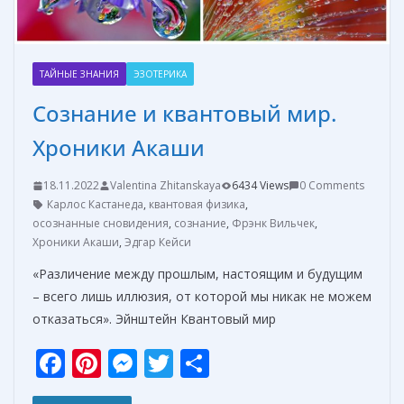
ТАЙНЫЕ ЗНАНИЯ
ЭЗОТЕРИКА
Сознание и квантовый мир.
Хроники Акаши
18.11.2022
Valentina Zhitanskaya
6434 Views
0 Comments
Карлос Кастанеда
,
квантовая физика
,
осознанные сновидения
,
сознание
,
Фрэнк Вильчек
,
Хроники Акаши
,
Эдгар Кейси
«Различение между прошлым, настоящим и будущим
– всего лишь иллюзия, от которой мы никак не можем
отказаться». Эйнштейн Квантовый мир
F
Pi
M
T
О
ac
nt
e
w
т