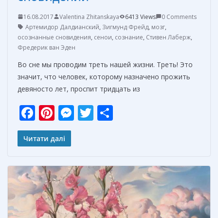
16.08.2017
Valentina Zhitanskaya
6413 Views
0 Comments
Артемидор Далдианский
,
Зигмунд Фрейд
,
мозг
,
осознанные сновидения
,
сенои
,
сознание
,
Стивен Лаберж
,
Фредерик ван Эден
Во сне мы проводим треть нашей жизни. Треть! Это
значит, что человек, которому назначено прожить
девяносто лет, проспит тридцать из
F
Pi
M
T
О
ac
nt
e
w
т
e
er
ss
itt
п
Читати далі
b
e
e
er
р
o
st
n
а
o
g
в
k
er
и