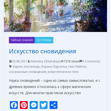
т
ь
ТАЙНЫЕ ЗНАНИЯ
ЭЗОТЕРИКА
Искусство сновидения
30.08.2017
Valentina Zhitanskaya
7376 Views
0 Comments
Карлос Кастанеда
,
Лорана Парселье
,
Нил Лейтон
,
осознанные сновидения
,
энергетическое тело
Наука сновидений – одна из самых замысловатых, и с
древних времен относилась к сфере магических
искусств. Для многих практиков искусство
F
Pi
M
T
О