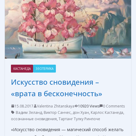
т
ь
КАСТАНЕДА
ЭЗОТЕРИКА
Искусство сновидения –
«врата в бесконечность»
15.08.2017
Valentina Zhitanskaya
10920 Views
0 Comments
Вадим Зеланд
,
Виктор Санчес
,
дон Хуан
,
Карлос Кастанеда
,
осознанные сновидения
,
Тартанг Тулку Ринпоче
«Искусство сновидения — магический способ желать