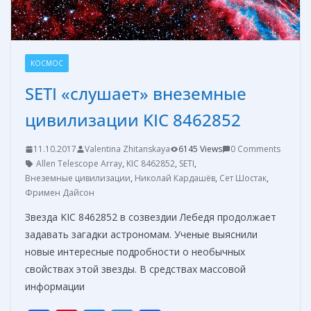
КОСМОС
SETI «слушает» внеземные
цивилизации KIC 8462852
11.10.2017
Valentina Zhitanskaya
6145 Views
0 Comments
Allen Telescope Array
,
KIC 8462852
,
SETI
,
Внеземные цивилизации
,
Николай Кардашёв
,
Сет Шостак
,
Фримен Дайсон
Звезда KIC 8462852 в созвездии Лебедя продолжает
задавать загадки астрономам. Ученые выяснили
новые интересные подробности о необычных
свойствах этой звезды. В средствах массовой
информации