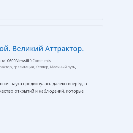
т
п
р
а
в
ой. Великий Аттрактор.
и
т
a
10600 Views
0 Comments
ь
рактор
,
гравитация
,
Кеплер
,
Млечный путь
,
нная наука продвинулась далеко вперёд, в
ество открытий и наблюдений, которые
О
т
п