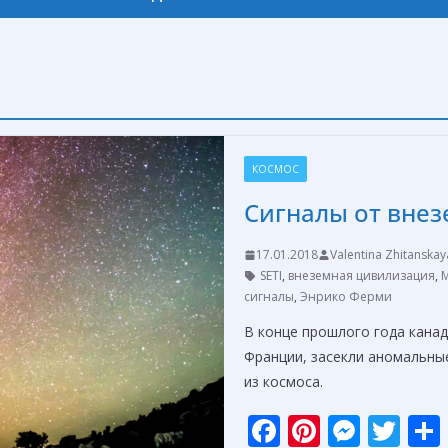
КОСМОС
Сигналы от внез
17.01.2018
Valentina Zhitanskay
SETI
,
внеземная цивилизация
,
сигналы
,
Энрико Ферми
В конце прошлого года канад
Франции, засекли аномальные
из космоса.
F
Pi
M
T