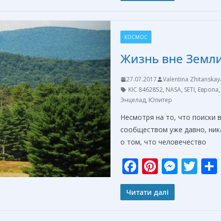
b
e
e
er
o
st
n
КОСМОС
o
g
Жизнь вне Земл
k
er
27.07.2017
Valentina Zhitanskay
KIC 8462852
,
NASA
,
SETI
,
Европа
Энцелад
,
Юпитер
Несмотря на то, что поиски 
сообществом уже давно, ник
о том, что человечество
F
Pi
M
T
ac
nt
e
w
e
er
ss
itt
Читати далі
b
e
e
er