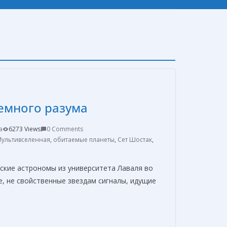
емного разума
a
6273 Views
0 Comments
Мультивселенная
,
обитаемые планеты
,
Сет Шостак
,
ские астрономы из университета Лаваля во
, не свойственные звездам сигналы, идущие
О