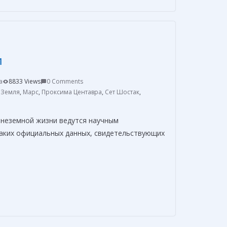
р
а
в
и
и
т
a
8833 Views
0 Comments
ь
,
Земля
,
Марс
,
Проксима Центавра
,
Сет Шостак
,
внеземной жизни ведутся научным
аких официальных данных, свидетельствующих
О
т
п
р