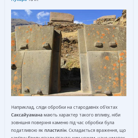
Наприклад, сліди обробки на стародавніх об’єктах
Саксайуамана
мають характер такого впливу, ніби
зовнішня поверхня каменю під час обробки була
податливою як
пластилін
. Складається враження, що
кам’яну брилу різали гігантським ножем, наче шматок