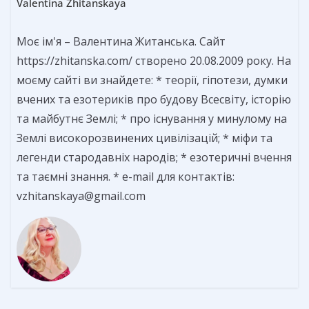
Valentina Zhitanskaya
Моє ім'я – Валентина Житанська. Сайт
https://zhitanska.com/ створено 20.08.2009 року. На
моєму сайті ви знайдете: * теорії, гіпотези, думки
вчених та езотериків про будову Всесвіту, історію
та майбутнє Землі; * про існування у минулому на
Землі високорозвинених цивілізацій; * міфи та
легенди стародавніх народів; * езотеричні вчення
та таємні знання. * e-mail для контактів:
vzhitanskaya@gmail.com