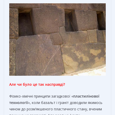
Але чи було це так насправді?
Фізико-хімічні принципи загадкової «
пластилінової
технології
», коли базальт і граніт доводили якимось
чином до розм’якшеного пластичного стану, вченим