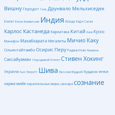
Вишну
Друнвало Мельхиседек
Геродот
Гиза
Индия
Египет
Исида
Карл Саган
Елена Блаватская
Карлос Кастанеда
Китай
Куско
Карнатака
Київ
Мичио Каку
Махабхарата
Мегалиты
Манефон
Перу
Осирис
Ольянтайтамбо
Раджастхан
Рамаяна
Стивен Хокинг
Саксайуаман
Стародавній Єгипет
Шива
Україна
инки
буддизм
Ярослав Мудрий
Хью Эверетт
сознание
карма
майя
сансара
параллельные миры