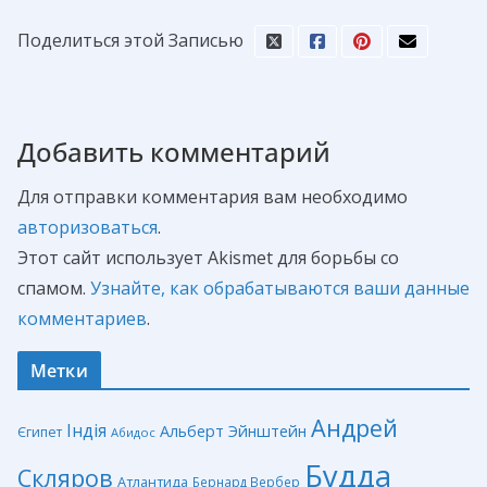
Поделиться этой Записью
Добавить комментарий
Для отправки комментария вам необходимо
авторизоваться
.
Этот сайт использует Akismet для борьбы со
спамом.
Узнайте, как обрабатываются ваши данные
комментариев
.
Метки
Андрей
Індія
Альберт Эйнштейн
Єгипет
Абидос
Будда
Скляров
Атлантида
Бернард Вербер