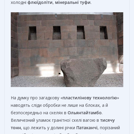
холодні
флюїдоліти
,
мінеральні туфи
.
На думку про загадкову «
пластилінову технологію
»
наводять сліди обробки не лише на блоках, а й
безпосередньо на скелях в
Ольянтайтамбо
.
Величезний уламок гранітної скелі вагою в
тисячу
тонн
, що лежить у долині річки
Патаканчі
, порізаний