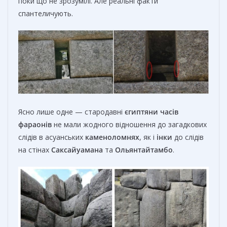
поки що не зрозумілі. Але реальні факти
спантеличують.
Ясно лише одне — стародавні
єгиптяни
часів
фараонів
не мали жодного відношення до загадкових
слідів в асуанських
каменоломнях
, як і
інки
до слідів
на стінах
Саксайуамана
та
Ольянтайтамбо
.