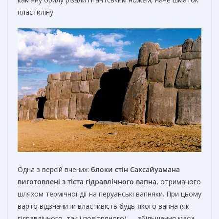
пластиліну.
Одна з версій вчених:
блоки стін Саксайуамана
виготовлені з тіста гідравлічного вапна
, отриманого
шляхом термічної дії на перуанські вапняки. При цьому
варто відзначити властивість будь-якого вапна (як
гідравлічного, так і повітряного) — збільшення маси