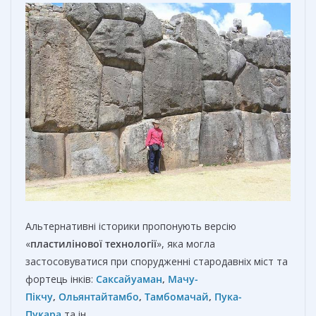
Альтернативні історики пропонують версію
«
пластилінової технології
», яка могла
застосовуватися при спорудженні стародавніх міст та
фортець інків:
Саксайуаман
,
Мачу-
П
і
кчу
,
Ольянтайтамбо
,
Тамбомачай
,
Пука-
Пукара
та ін.