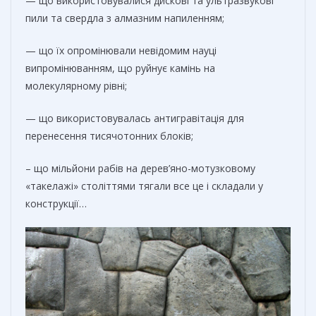
— що використовувалися дискові та ультразвукові
пили та свердла з алмазним напиленням;
— що їх опромінювали невідомим науці
випромінюванням, що руйнує камінь на
молекулярному рівні;
— що використовувалась антигравітація для
перенесення тисячотонних блоків;
– що мільйони рабів на дерев’яно-мотузковому
«такелажі» століттями тягали все це і складали у
конструкції…