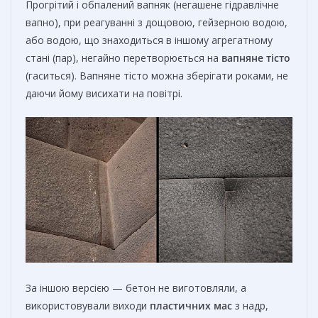
Прогрітий і обпалений вапняк (негашене гідравлічне
вапно), при реагуванні з дощовою, гейзерною водою,
або водою, що знаходиться в іншому агрегатному
стані (пар), негайно перетворюється на
вапняне тісто
(гаситься). Вапняне тісто можна зберігати роками, не
даючи йому висихати на повітрі.
За іншою версією — бетон не виготовляли, а
використовували виходи
пластичних мас
з надр,