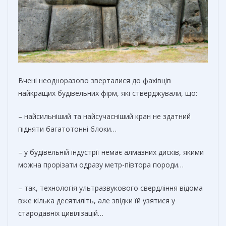
Вчені неодноразово зверталися до фахівців
найкращих будівельних фірм, які стверджували, що:
– найсильніший та найсучасніший кран не здатний
підняти багатотонні блоки…
– у будівельній індустрії немає алмазних дисків, якими
можна прорізати одразу метр-півтора породи…
– так, технологія ультразвукового свердління відома
вже кілька десятиліть, але звідки їй узятися у
стародавніх цивілізацій…