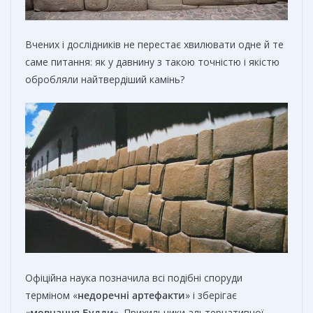
Вчених і дослідників не перестає хвилювати одне й те
саме питання: як у давнину з такою точністю і якістю
обробляли найтвердіший камінь?
Офіційна наука позначила всі подібні споруди
терміном «
недоречні артефакти
» і зберігає
«
мовчання Будди
». Прихильники альтернативної