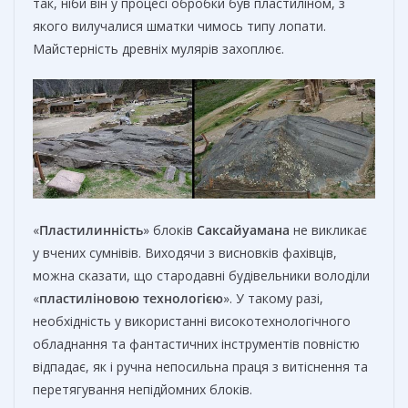
так, ніби він у процесі обробки був пластиліном, з
якого вилучалися шматки чимось типу лопати.
Майстерність древніх мулярів захоплює.
«
Пластилинність
» блоків
Саксайуамана
не викликає
у вчених сумнівів. Виходячи з висновків фахівців,
можна сказати, що стародавні будівельники володіли
«
пластиліновою технологією
». У такому разі,
необхідність у використанні високотехнологічного
обладнання та фантастичних інструментів повністю
відпадає, як і ручна непосильна праця з витіснення та
перетягування непідйомних блоків.