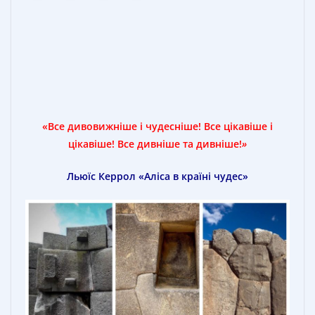
«Все дивовижніше і чудесніше! Все цікавіше і
цікавіше! Все дивніше та дивніше!
»
Льюїс Керрол
«Аліса в країні чудес»