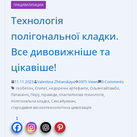
ПРАЦИВИЛИЗАЦИИ
Технологія
полігональної кладки.
Все дивовижніше та
цікавіше!
11.11.2023
Valentina Zhitanskaya
3975 Views
0 Comments
геобетон
,
Єгипет
,
недоречні артефакти
,
Ольянтайтамбо
,
Патаканчі
,
Перу
,
піраміди
,
пластилінова технологія
,
полігональна кладка
,
Саксайуаман
,
стародавня високотехнологічна цивілізаціїя
1