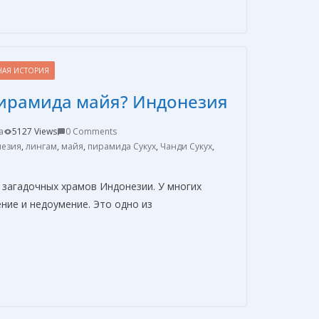
п
р
а
НАЯ ИСТОРИЯ
в
пирамида майя? Индонезия
и
т
a
5127 Views
0 Comments
ь
езия
,
лингам
,
майя
,
пирамида Сукух
,
Чанди Сукух
,
 загадочных храмов Индонезии. У многих
ние и недоумение. Это одно из
О
т
п
р