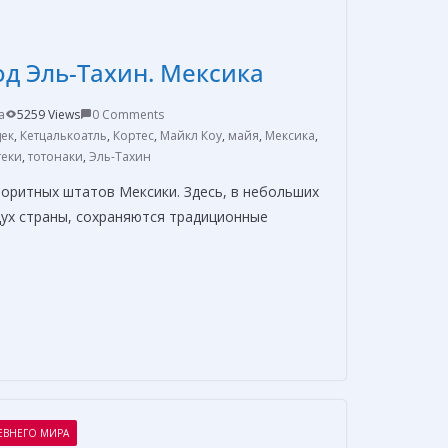
а
в
д Эль-Тахин. Мексика
и
т
a
5259 Views
0 Comments
ь
ек
,
Кетцалькоатль
,
Кортес
,
Майкл Коу
,
майя
,
Мексика
,
теки
,
тотонаки
,
Эль-Тахин
лоритных штатов Мексики. Здесь, в небольших
дух страны, сохраняются традиционные
О
т
п
р
а
ЕВНЕГО МИРА