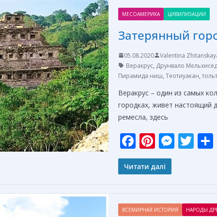
o
st
n
МЕСОАМЕРИКА
ЦИВИЛИЗАЦИИ
o
g
Затерянный горо
k
er
05.08.2020
Valentina Zhitanskay
Веракрус
,
Друнвало Мельхисед
Пирамида ниш
,
Теотиуакан
,
толь
Веракрус – один из самых ко
городках, живет настоящий 
ремесла, здесь
F
Pi
M
T
ac
nt
e
w
e
er
ss
itt
Читати далі
b
e
e
er
o
st
n
ВСЕМИРНАЯ ИСТОРИЯ
НАРОДЫ ДР