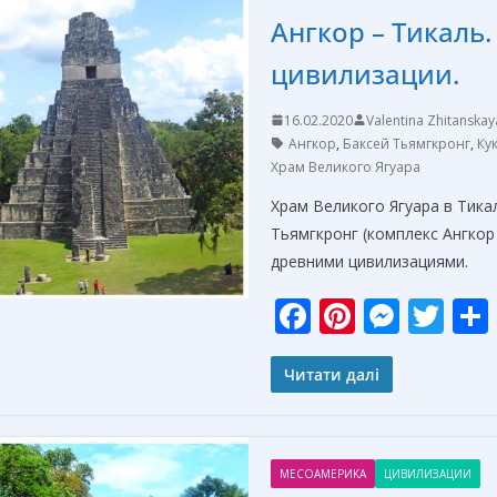
o
g
Ангкор – Тикаль
k
er
цивилизации.
16.02.2020
Valentina Zhitanskay
Ангкор
,
Баксей Тьямгкронг
,
Ку
Храм Великого Ягуара
Храм Великого Ягуара в Тика
Тьямгкронг (комплекс Ангкор
древними цивилизациями.
F
Pi
M
T
ac
nt
e
w
e
er
ss
itt
Читати далі
b
e
e
er
o
st
n
МЕСОАМЕРИКА
ЦИВИЛИЗАЦИИ
o
g