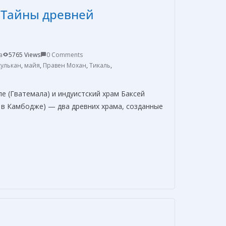
в
. Тайны древней
и
т
ь
a
5765 Views
0 Comments
кулькан
,
майя
,
Правен Мохан
,
Тикаль
,
ле (Гватемала) и индуистский храм Баксей
 в Камбодже) — два древних храма, созданные
О
т
п
р
а
в