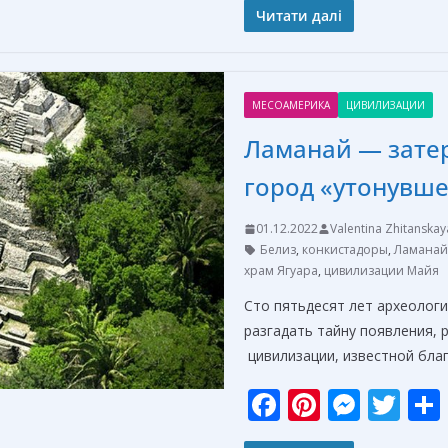
e
er
ss
itt
Читати далі
b
e
e
er
o
st
n
МЕСОАМЕРИКА
ЦИВИЛИЗАЦИИ
o
g
Ламанай — зате
k
er
город «утонувше
01.12.2022
Valentina Zhitanskay
Белиз
,
конкистадоры
,
Ламанай
храм Ягуара
,
цивилизации Майя
Сто пятьдесят лет археологи
разгадать тайну появления, 
цивилизации, известной бла
F
Pi
M
T
ac
nt
e
w