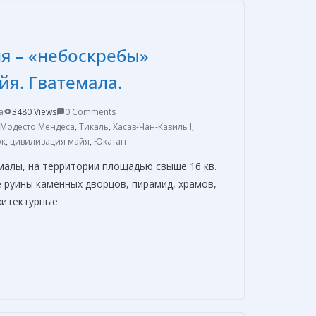
а
в
и
я – «небоскребы»
т
я. Гватемала.
ь
a
3480 Views
0 Comments
Модесто Мендеса
,
Тикаль
,
Хасав-Чан-Кавиль I
,
ок
,
цивилизация майя
,
Юкатан
малы, на территории площадью свыше 16 кв.
 руины каменных дворцов, пирамид, храмов,
хитектурные
О
т
п
р