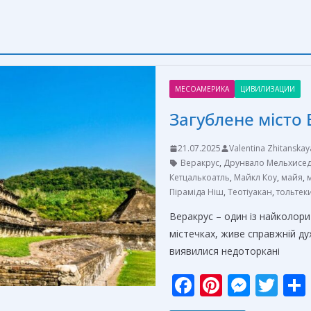
МЕСОАМЕРИКА
ЦИВИЛИЗАЦИИ
Загублене місто 
21.07.2025
Valentina Zhitanskay
Веракрус
,
Друнвало Мельхисед
Кетцалькоатль
,
Майкл Коу
,
майя
,
Піраміда Ніш
,
Теотіуакан
,
тольтек
Веракрус – один із найколори
містечках, живе справжній дух
виявилися недоторкані
F
Pi
M
T
ac
nt
e
w