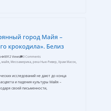
п
р
а
в
рянный город Майя –
и
т
го крокодила». Белиз
ь
a
8912 Views
0 Comments
,
майя
,
Месоамерика
,
река Нью-Ривер
,
Храм Масок
,
ческих исследований не дают до конца
расцвета и падения культуры Майя –
годаря своей письменности,
О
т