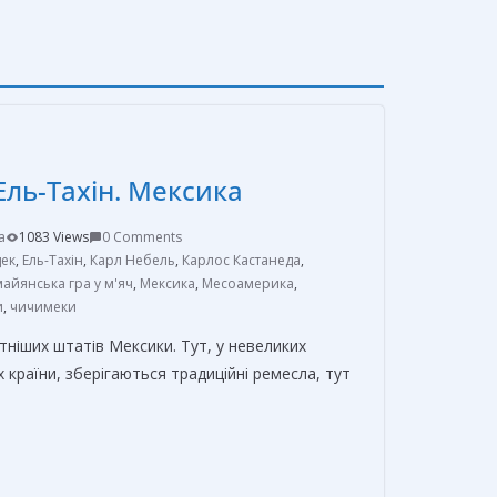
Ель-Тахін. Мексика
a
1083 Views
0 Comments
ек
,
Ель-Тахін
,
Карл Небель
,
Карлос Кастанеда
,
майянська гра у м'яч
,
Мексика
,
Месоамерика
,
и
,
чичимеки
тніших штатів Мексики. Тут, у невеликих
 країни, зберігаються традиційні ремесла, тут
О
т