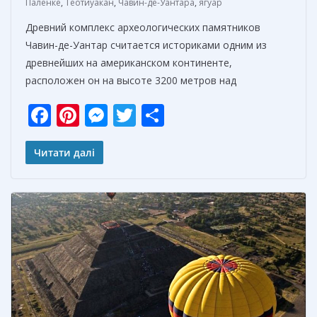
Паленке
,
Теотиуакан
,
Чавин-де-Уантара
,
ягуар
Древний комплекс археологических памятников
Чавин-де-Уантар считается историками одним из
древнейших на американском континенте,
расположен он на высоте 3200 метров над
F
Pi
M
T
О
ac
nt
e
w
т
e
er
ss
itt
п
Читати далі
b
e
e
er
р
o
st
n
а
o
g
в
k
er
и
т
ь