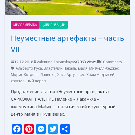
МЕСОАМЕРИКА
ЦИВИЛИЗАЦИИ
Неуместные артефакты – часть
VII
17.12.2018
Valentina Zhitanskaya
7063 Views
0 Comments
Альберто Руса
,
Властелин Пакаль
,
майя
,
Митчелл-Хеджес
,
Морис Котрелл
,
Паленке
,
Хосе Аргуэльес
,
Храм Надписей
,
хрустальный череп
Продолжение статьи «Неуместные артефакты»
САРКОФАГ ПАЛЕНКЕ Паленке – Лакам-Ха –
«жемчужина Майя» — политический и культурный
центр Майя в III-VIII веках,
F
Pi
M
T
О