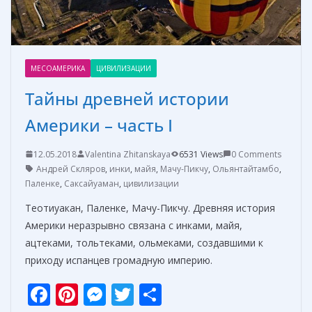
МЕСОАМЕРИКА
ЦИВИЛИЗАЦИИ
Тайны древней истории
Америки – часть I
12.05.2018
Valentina Zhitanskaya
6531 Views
0 Comments
Андрей Скляров
,
инки
,
майя
,
Мачу-Пикчу
,
Ольянтайтамбо
,
Паленке
,
Саксайуаман
,
цивилизации
Теотиуакан, Паленке, Мачу-Пикчу. Древняя история
Америки неразрывно связана с инками, майя,
ацтеками, тольтеками, ольмеками, создавшими к
приходу испанцев громадную империю.
F
Pi
M
T
О