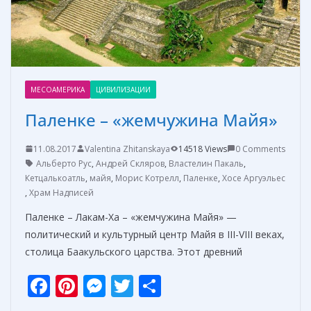
ь
МЕСОАМЕРИКА
ЦИВИЛИЗАЦИИ
Паленке – «жемчужина Майя»
11.08.2017
Valentina Zhitanskaya
14518 Views
0 Comments
Альберто Рус
,
Андрей Скляров
,
Властелин Пакаль
,
Кетцалькоатль
,
майя
,
Морис Котрелл
,
Паленке
,
Хосе Аргуэльес
,
Храм Надписей
Паленке – Лакам-Ха – «жемчужина Майя» —
политический и культурный центр Майя в III-VIII веках,
столица Баакульского царства. Этот древний
F
Pi
M
T
О
ac
nt
e
w
т