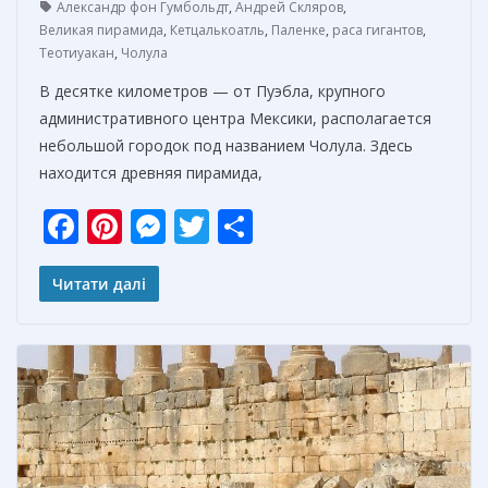
Александр фон Гумбольдт
,
Андрей Скляров
,
Великая пирамида
,
Кетцалькоатль
,
Паленке
,
раса гигантов
,
Теотиуакан
,
Чолула
В десятке километров — от Пуэбла, крупного
административного центра Мексики, располагается
небольшой городок под названием Чолула. Здесь
находится древняя пирамида,
F
Pi
M
T
О
ac
nt
e
w
т
e
er
ss
itt
п
Читати далі
b
e
e
er
р
o
st
n
а
o
g
в
k
er
и
т