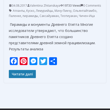
04.08.2017
Valentina Zhitanskaya
19733 Views
0 Comments
Атланты
,
Куско
,
Лемурийцы
,
Мачу-Пикчу
,
Ольянтайтамбо
,
Паленке
,
пирамиды
,
Саксайуаман
,
Теотиуакан
,
Чичен-Ица
Пирамиды и монументы Древнего Египта Многие
исследователи утверждают, что большинство
памятников Древнего Египта создано
представителями древней земной працивилизации.
Результаты анализа
F
Pi
M
T
О
ac
nt
e
w
т
e
er
ss
itt
п
Читати далі
b
e
e
er
р
o
st
n
а
o
g
в
k
er
и