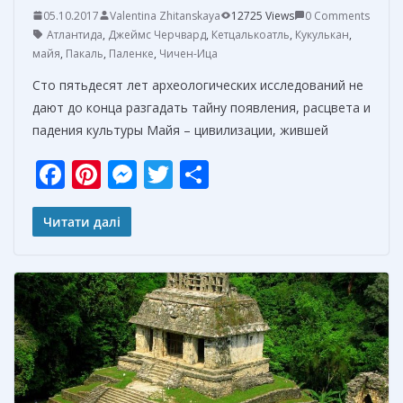
05.10.2017
Valentina Zhitanskaya
12725 Views
0 Comments
Атлантида
,
Джеймс Черчвард
,
Кетцалькоатль
,
Кукулькан
,
майя
,
Пакаль
,
Паленке
,
Чичен-Ица
Сто пятьдесят лет археологических исследований не
дают до конца разгадать тайну появления, расцвета и
падения культуры Майя – цивилизации, жившей
F
Pi
M
T
О
ac
nt
e
w
т
e
er
ss
itt
п
Читати далі
b
e
e
er
р
o
st
n
а
o
g
в
k
er
и
т