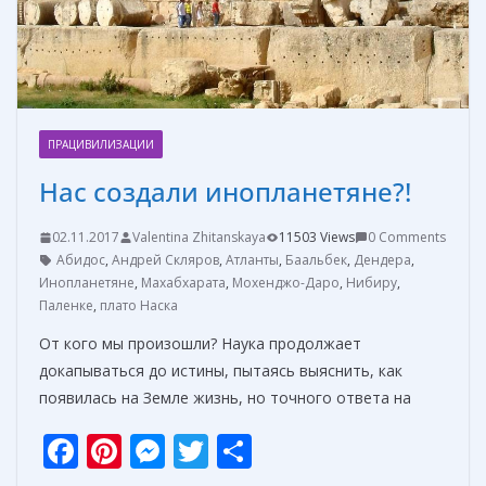
ь
ПРАЦИВИЛИЗАЦИИ
Нас создали инопланетяне?!
02.11.2017
Valentina Zhitanskaya
11503 Views
0 Comments
Абидос
,
Андрей Скляров
,
Атланты
,
Баальбек
,
Дендера
,
Инопланетяне
,
Махабхарата
,
Мохенджо-Даро
,
Нибиру
,
Паленке
,
плато Наска
От кого мы произошли? Наука продолжает
докапываться до истины, пытаясь выяснить, как
появилась на Земле жизнь, но точного ответа на
F
Pi
M
T
О
ac
nt
e
w
т